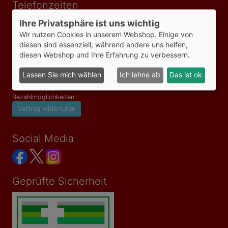
Telefonzeiten
Mo-Fr 09:00-18:00 Uhr
Ihre Privatsphäre ist uns wichtig
Wir nutzen Cookies in unserem Webshop. Einige von
diesen sind essenziell, während andere uns helfen,
Informationen
diesen Webshop und Ihre Erfahrung zu verbessern.
AGB
Impressum
Lassen Sie mich wählen
Ich lehne ab
Das ist ok
Datenschutzerklärung
Versandkosten
Bezahlmöglichkeiten
Vertrag widerrufen
Social Media
Geprüfte Sicherheit