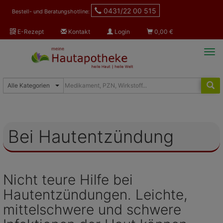
0431/22 00 515
Bestell- und Beratungshotline:
E-Rezept
Kontakt
Login
0,00
€
Tog
navi
Bei Hautentzündung
Nicht teure Hilfe bei
Hautentzündungen. Leichte,
mittelschwere und schwere