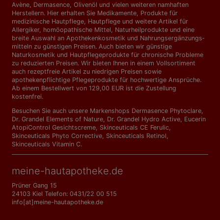
Avène, Dermasence, Olivenöl und vielen weiteren namhaften
Herstellern. Hier erhalten Sie Medikamente, Produkte für
medizinische Hautpflege, Hautpflege und weitere Artikel für
Allergiker, homöopathische Mittel, Naturheilprodukte und eine
breite Auswahl an Apothekenkosmetik und Nahrungs­ergänzungs­
mitteln zu günstigen Preisen. Auch bieten wir günstige
Naturkosmetik und Hautpflegeprodukte für chronische Probleme
zu reduzierten Preisen. Wir bieten Ihnen in einem Vollsortiment
auch rezeptfreie Artikel zu niedrigen Preisen sowie
apothekenpflichtige Pflegeprodukte für hochwertige Ansprüche.
Ab einem Bestellwert von 129,00 EUR ist die Zustellung
kostenfrei.
Besuchen Sie auch unsere Markenshops
Dermasence Phytoclare
,
Dr. Grandel Elements of Nature
,
Dr. Grandel Hydro Active
,
Eucerin
AtopiControl Gesichtscreme
,
Skinceuticals CE Ferulic
,
Skinceuticals Phyto Corrective
,
Skinceuticals Retinol
,
Skinceuticals Vitamin C
.
meine-hautapotheke.de
Prüner Gang 15
24103 Kiel Telefon: 0431/22 00 515
info[at]meine-hautapotheke.de