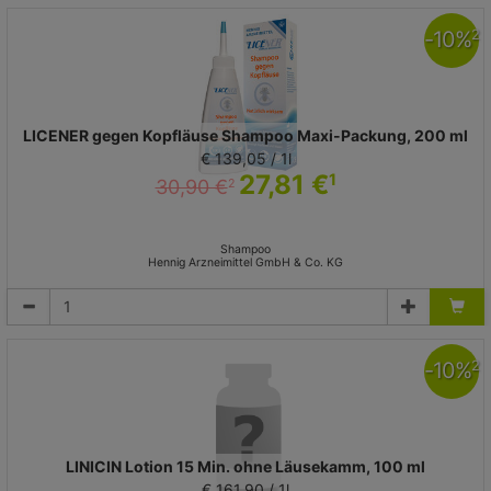
-
10
%
2
LICENER gegen Kopfläuse Shampoo Maxi-Packung, 200 ml
€ 139,05 / 1l
27,81 €
1
30,90 €
2
Shampoo
Hennig Arzneimittel GmbH & Co. KG
-
10
%
2
LINICIN Lotion 15 Min. ohne Läusekamm, 100 ml
€ 161,90 / 1l