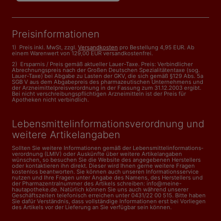
Preisinformationen
1) Preis inkl. MwSt, zzgl.
Versandkosten
pro Bestellung 4,95 EUR. Ab
einem Warenwert von 129,00 EUR versandkostenfrei.
2) Ersparnis / Preis gemäß aktueller Lauer-Taxe. Preis: Verbindlicher
Abrechnungspreis nach der Großen Deutschen Spezialitätentaxe (sog.
Lauer-Taxe) bei Abgabe zu Lasten der GKV, die sich gemäß §129 Abs. 5a
SGB V aus dem Abgabepreis des pharmazeutischen Unternehmens und
der Arzneimittelpreisverordnung in der Fassung zum 31.12.2003 ergibt.
Bei nicht verschreibungspflichtigen Arzneimitteln ist der Preis für
Apotheken nicht verbindlich.
Lebensmittelinformations­verordnung und
weitere Artikelangaben
Sollten Sie weitere Informationen gemäß der Lebensmittel­informations­
verordnung (LMIV) oder Auskünfte über weitere Artikelangaben
wünschen, so besuchen Sie die Website des angegebenen Herstellers
oder kontaktieren ihn direkt. Dieser wird Ihnen gerne weitere Fragen
kostenlos beantworten. Sie können auch unseren Informationsservice
nutzen und Ihre Fragen unter Angabe des Namens, des Herstellers und
der Pharmazentralnummer des Artikels schreiben: info@meine-
hautapotheke.de. Natürlich können Sie uns auch während unserer
Geschäftszeiten telefonisch erreichen unter 0431/22 00 515. Bitte haben
Sie dafür Verständnis, dass vollständige Informationen erst bei Vorliegen
des Artikels vor der Lieferung an Sie verfügbar sein können.