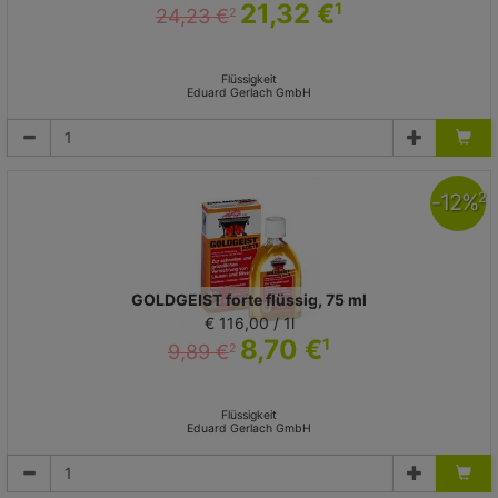
21,32 €
1
24,23 €
2
Flüssigkeit
Eduard Gerlach GmbH
-
12
%
2
GOLDGEIST forte flüssig, 75 ml
€ 116,00 / 1l
8,70 €
1
9,89 €
2
Flüssigkeit
Eduard Gerlach GmbH