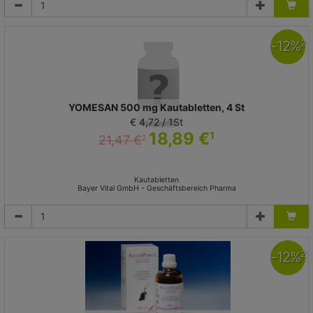
-
12
%
2
YOMESAN 500 mg Kautabletten, 4 St
€ 4,72 / 1St
18,89 €
1
21,47 €
2
Kautabletten
Bayer Vital GmbH - Geschäftsbereich Pharma
-
12
%
2