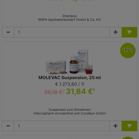
Shampoo
WEPA Apothekenbedarf GmbH & Co. KG
-
12
%
2
MOLEVAC Suspension, 25 ml
€ 1.273,60 / 1l
31,84 €
1
36,18 €
2
Suspension zum Einnehmen
Infectopharm Arzneimittel und Consilium GmbH