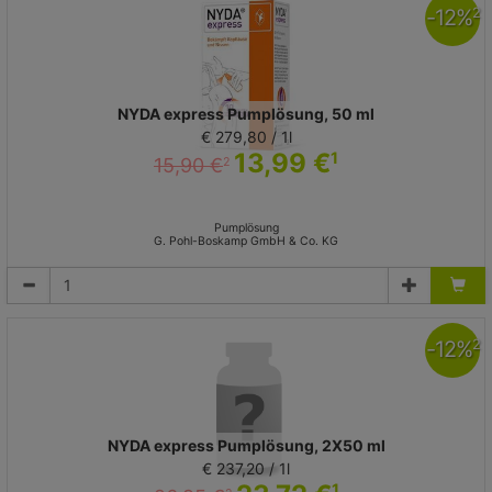
-
12
%
2
NYDA express Pumplösung, 50 ml
€ 279,80 / 1l
13,99 €
1
15,90 €
2
Pumplösung
G. Pohl-Boskamp GmbH & Co. KG
-
12
%
2
NYDA express Pumplösung, 2X50 ml
€ 237,20 / 1l
1