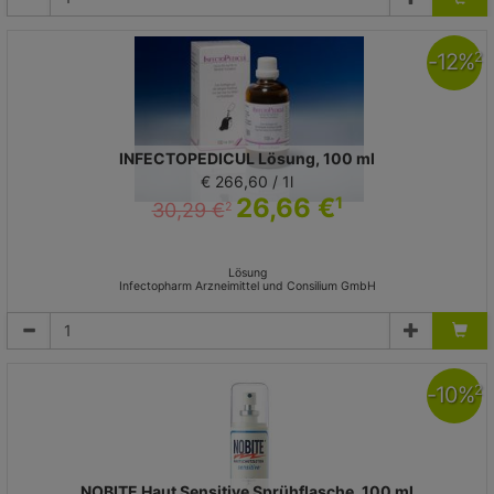
-
12
%
2
INFECTOPEDICUL Lösung, 100 ml
€ 266,60 / 1l
26,66 €
1
30,29 €
2
Lösung
Infectopharm Arzneimittel und Consilium GmbH
-
10
%
2
NOBITE Haut Sensitive Sprühflasche, 100 ml