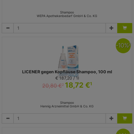
Shampoo
WEPA Apothekenbedarf GmbH & Co. KG
-
10
%
2
LICENER gegen Kopfläuse Shampoo, 100 ml
€ 187,20 / 1l
18,72 €
1
20,80 €
2
Shampoo
Hennig Arzneimittel GmbH & Co. KG