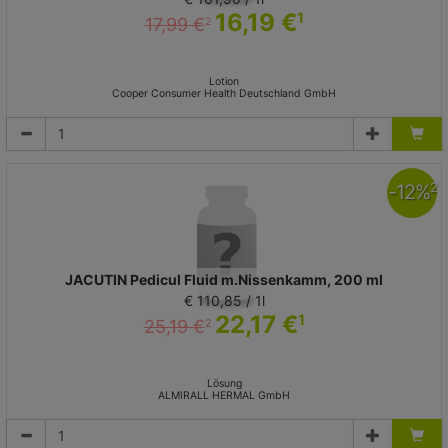
16,19 €
1
17,99 €
2
Lotion
Cooper Consumer Health Deutschland GmbH
-
12
%
2
JACUTIN Pedicul Fluid m.Nissenkamm, 200 ml
€ 110,85 / 1l
22,17 €
1
25,19 €
2
Lösung
ALMIRALL HERMAL GmbH