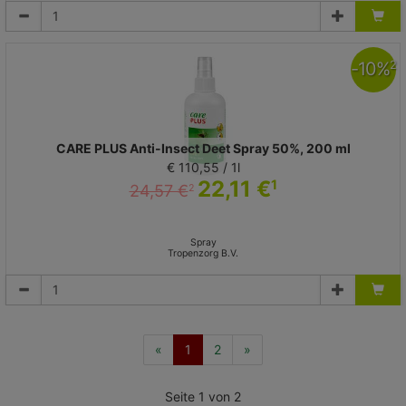
-
10
%
2
CARE PLUS Anti-Insect Deet Spray 50%, 200 ml
€ 110,55 / 1l
22,11 €
1
24,57 €
2
Spray
Tropenzorg B.V.
(current)
«
1
2
»
Seite 1 von 2