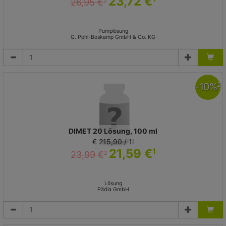
23,72 €
26,95 €
2
Pumplösung
G. Pohl-Boskamp GmbH & Co. KG
-
10
%
2
DIMET 20 Lösung, 100 ml
€ 215,90 / 1l
21,59 €
1
23,99 €
2
Lösung
Pädia GmbH