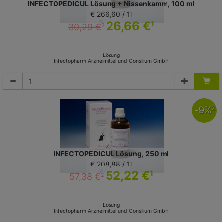
INFECTOPEDICUL Lösung + Nissenkamm, 100 ml
€ 266,60 / 1l
26,66 €
1
30,29 €
2
Lösung
Infectopharm Arzneimittel und Consilium GmbH
-
9
%
2
INFECTOPEDICUL Lösung, 250 ml
€ 208,88 / 1l
52,22 €
1
57,38 €
2
Lösung
Infectopharm Arzneimittel und Consilium GmbH