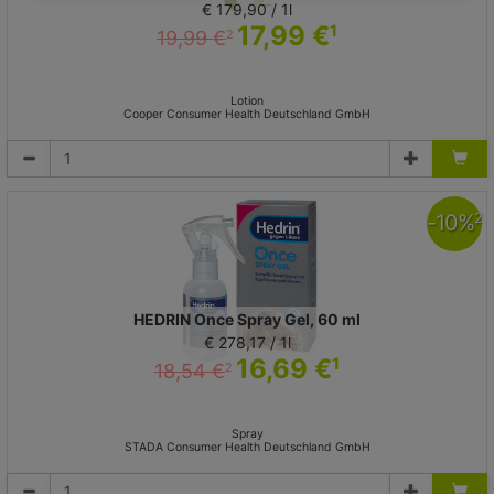
€ 179,90 / 1l
17,99 €
1
19,99 €
2
Lotion
Cooper Consumer Health Deutschland GmbH
-
10
%
2
HEDRIN Once Spray Gel, 60 ml
€ 278,17 / 1l
16,69 €
1
18,54 €
2
Spray
STADA Consumer Health Deutschland GmbH