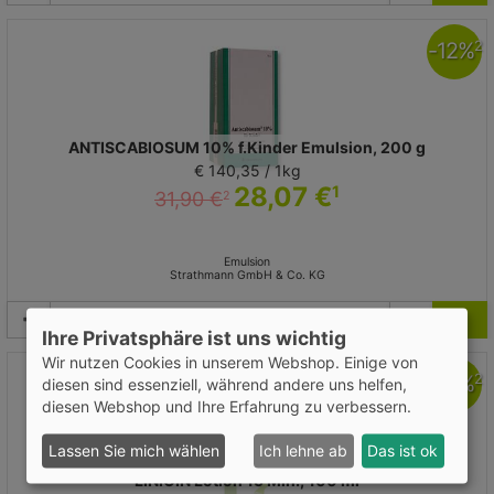
-
12
%
2
ANTISCABIOSUM 10% f.Kinder Emulsion, 200 g
€ 140,35 / 1kg
28,07 €
1
31,90 €
2
Emulsion
Strathmann GmbH & Co. KG
Ihre Privatsphäre ist uns wichtig
Wir nutzen Cookies in unserem Webshop. Einige von
-
10
%
2
diesen sind essenziell, während andere uns helfen,
diesen Webshop und Ihre Erfahrung zu verbessern.
Lassen Sie mich wählen
Ich lehne ab
Das ist ok
LINICIN Lotion 15 Min., 100 ml