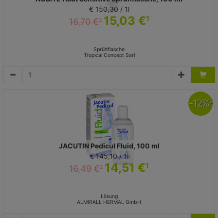
€ 150,30 / 1l
15,03 €
1
16,70 €
2
Sprühflasche
Tropical Concept Sarl
-
12
%
2
JACUTIN Pedicul Fluid, 100 ml
€ 145,10 / 1l
14,51 €
1
16,49 €
2
Lösung
ALMIRALL HERMAL GmbH