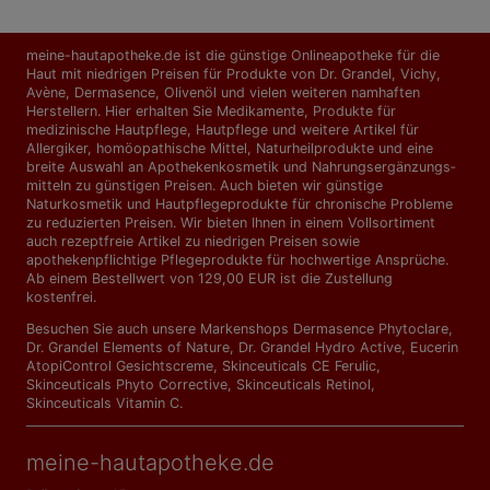
meine-hautapotheke.de ist die günstige Onlineapotheke für die
Haut mit niedrigen Preisen für Produkte von Dr. Grandel, Vichy,
Avène, Dermasence, Olivenöl und vielen weiteren namhaften
Herstellern. Hier erhalten Sie Medikamente, Produkte für
medizinische Hautpflege, Hautpflege und weitere Artikel für
Allergiker, homöopathische Mittel, Naturheilprodukte und eine
breite Auswahl an Apothekenkosmetik und Nahrungs­ergänzungs­
mitteln zu günstigen Preisen. Auch bieten wir günstige
Naturkosmetik und Hautpflegeprodukte für chronische Probleme
zu reduzierten Preisen. Wir bieten Ihnen in einem Vollsortiment
auch rezeptfreie Artikel zu niedrigen Preisen sowie
apothekenpflichtige Pflegeprodukte für hochwertige Ansprüche.
Ab einem Bestellwert von 129,00 EUR ist die Zustellung
kostenfrei.
Besuchen Sie auch unsere Markenshops
Dermasence Phytoclare
,
Dr. Grandel Elements of Nature
,
Dr. Grandel Hydro Active
,
Eucerin
AtopiControl Gesichtscreme
,
Skinceuticals CE Ferulic
,
Skinceuticals Phyto Corrective
,
Skinceuticals Retinol
,
Skinceuticals Vitamin C
.
meine-hautapotheke.de