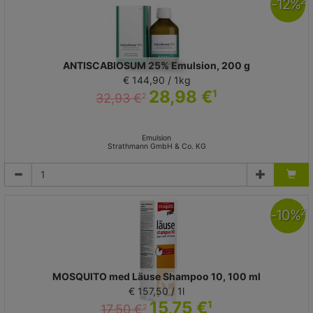
-
12
%
2
ANTISCABIOSUM 25% Emulsion, 200 g
€ 144,90 / 1kg
28,98 €
1
32,93 €
2
Emulsion
Strathmann GmbH & Co. KG
-
10
%
2
MOSQUITO med Läuse Shampoo 10, 100 ml
€ 157,50 / 1l
15,75 €
1
17,50 €
2