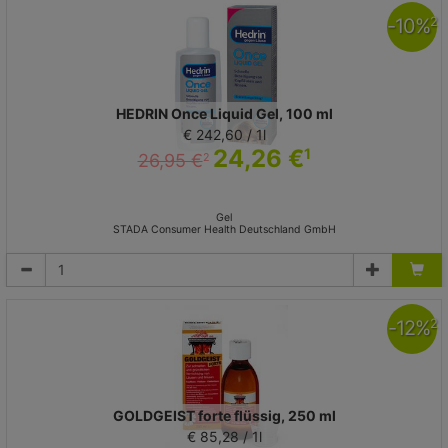
-
10
%
2
HEDRIN Once Liquid Gel, 100 ml
€ 242,60 / 1l
24,26 €
1
26,95 €
2
Gel
STADA Consumer Health Deutschland GmbH
-
12
%
2
GOLDGEIST forte flüssig, 250 ml
€ 85,28 / 1l