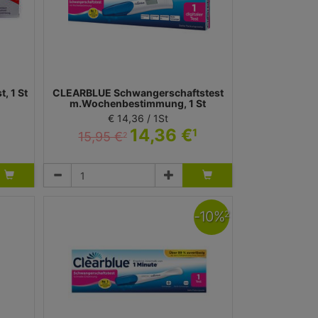
, 1 St
CLEARBLUE Schwangerschaftstest
m.Wochenbestimmung, 1 St
€ 14,36 / 1St
14,36 €
1
15,95 €
2
Test
WICK Pharma - Zweigniederlassung der Procter &
Gamble GmbH
-
10
%
2