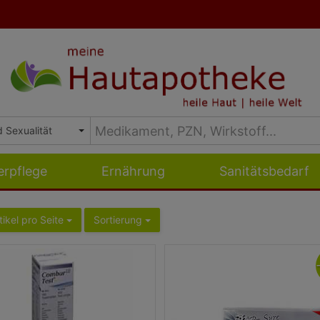
erpflege
Ernährung
Sanitätsbedarf
tikel pro Seite
Sortierung