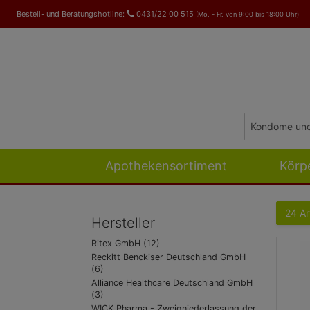
Bestell- und Beratungshotline:
0431/22 00 515
(Mo. - Fr. von 9:00 bis 18:00 Uhr)
Apothekensortiment
Körp
24 Ar
Hersteller
Ritex GmbH (12)
Reckitt Benckiser Deutschland GmbH
(6)
Alliance Healthcare Deutschland GmbH
(3)
WICK Pharma - Zweigniederlassung der