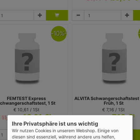
Test
Test
liance Healthcare Deutschland GmbH
WICK Pharma - Zweigniederlassung der P
Gamble GmbH
-
10
%
2
FEMTEST Express
ALVITA Schwangerschaftstest 
chwangerschaftstest, 1 St
Früh, 1 St
€ 10,61 / 1St
€ 7,16 / 1St
10,61 €
7,16 €
1
1
11,79 €
7,95 €
2
2
Ihre Privatsphäre ist uns wichtig
Wir nutzen Cookies in unserem Webshop. Einige von
Test
Test
Perrigo Deutschland GmbH
Alliance Healthcare Deutschland G
diesen sind essenziell, während andere uns helfen,