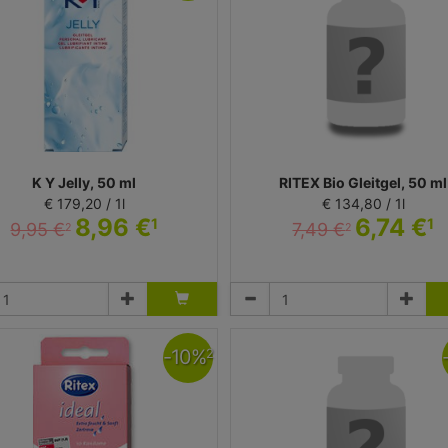
K Y Jelly, 50 ml
RITEX Bio Gleitgel, 50 ml
€ 179,20 / 1l
€ 134,80 / 1l
8,96 €
6,74 €
1
1
9,95 €
7,49 €
2
2
Gel
Gel
eckitt Benckiser Deutschland GmbH
Ritex GmbH
-
10
%
2