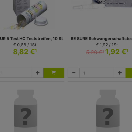
 5 Test HC Teststreifen, 10 St
BE SURE Schwangerschaftstest
€ 0,88 / 1St
€ 1,92 / 1St
8,82 €
1,92 €
1
1
5,20 €
2
Teststreifen
Test
oche Diagnostics Deutschland GmbH
Pharma Peter GmbH