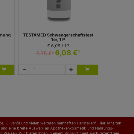
mmung
TESTAMED Schwangerschaftstest
1er, 1 P
€ 6,08 / 1P
6,08 €
1
6,75 €
2
Test
Sebapharma GmbH & Co. KG
, Olivenöl und vielen weiteren namhaften Herstellern. Hier erhalten
kte und eine breite Auswahl an Apothekenkosmetik und Nahrungs­
Preisen. Wir bieten Ihnen in einem Vollsortiment auch rezeptfreie