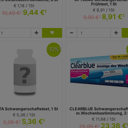
Frühtest, 1 St
€ 1,18 / 1St
€ 8,91 / 1St
9,44 €
1
10,49 €
2
8,91 €
1
9,90 €
2
Kondome
Test
eckitt Benckiser Deutschland GmbH
Imaco GmbH
-
10
%
2
TA Schwangerschaftstest, 1 St
CLEARBLUE Schwangerschaft
m.Wochenbestimmung, 2 
€ 5,36 / 1St
€ 11,68 / 1St
5,36 €
1
5,95 €
2
23,36 €
25,95 €
2