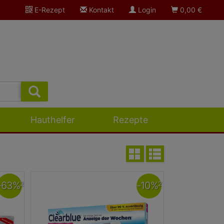
E-Rezept
Kontakt
Login
0,00
€
Hauthelfer
Rezepte
-
63
%
-
10
%
2
2