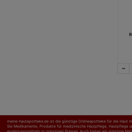
R
meine-hautapotheke.de ist die günstige Onlineapotheke für die Haut mi
Sie Medikamente, Produkte für medizinische Hautpflege, Hautpflege un
ergänzungs­mitteln zu günstigen Preisen. Auch bieten wir günstige Nat