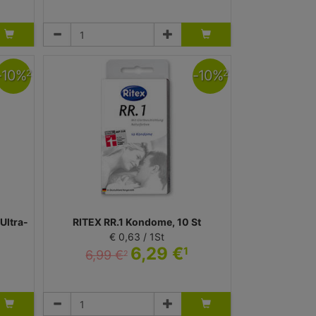
Test
rocter &
Perrigo Deutschland GmbH
-
10
%
-
10
%
2
2
Ultra-
RITEX RR.1 Kondome, 10 St
€ 0,63 / 1St
6,29 €
1
6,99 €
2
Kondome
mbH
Ritex GmbH