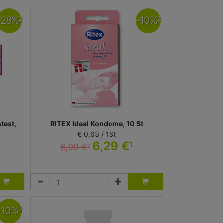
-
28
%
-
10
%
2
2
test,
RITEX Ideal Kondome, 10 St
€ 0,63 / 1St
6,29 €
1
6,99 €
2
Kondome
Ritex GmbH
-
10
%
2