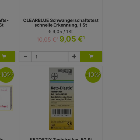
fts-
CLEARBLUE Schwangerschaftstest
St
schnelle Erkennung, 1 St
€ 9,05 / 1St
9,05 €
1
10,05 €
2
Test
WICK Pharma - Zweigniederlassung der Procter &
Gamble GmbH
-
10
%
-
10
%
2
2
ts-
KETOSTIX Teststreifen, 50 St