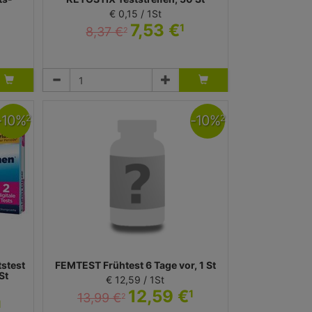
€ 0,15 / 1St
7,53 €
1
8,37 €
2
Teststreifen
Ascensia Diabetes Care Deutschland GmbH
-
10
%
-
10
%
2
2
stest
FEMTEST Frühtest 6 Tage vor, 1 St
St
€ 12,59 / 1St
12,59 €
1
13,99 €
2
1