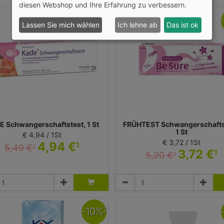
diesen Webshop und Ihre Erfahrung zu verbessern.
-
10
%
2
Lassen Sie mich wählen
Ich lehne ab
Das ist ok
 Schwangerschaftstest, 1 St
FRÜHTEST Schwangerschafts
1 St
€ 4,94 / 1St
€ 3,72 / 1St
4,94 €
1
5,49 €
2
3,72 €
1
5,20 €
2
Test
Test
 KADE Pharmazeutische Fabrik GmbH
Pharma Peter GmbH
-
10
%
2