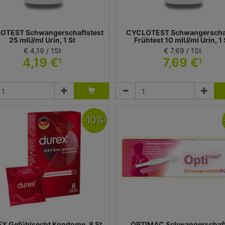
OTEST Schwangerschaftstest
CYCLOTEST Schwangerscha
25 mlU/ml Urin, 1 St
Frühtest 10 mlU/ml Urin, 1 
€ 4,19 / 1St
€ 7,69 / 1St
4,19 €
7,69 €
1
1
Test
Test
Uebe Medical GmbH
Uebe Medical GmbH
-
10
%
2
X Gefühlsecht Kondome, 8 St
OPTIMAC Schwangerschaf