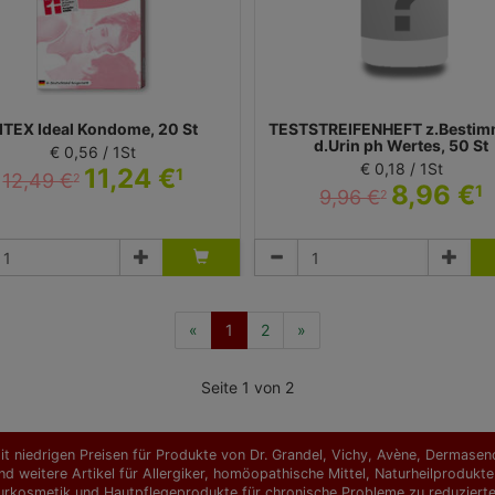
ITEX Ideal Kondome, 20 St
TESTSTREIFENHEFT z.Besti
d.Urin ph Wertes, 50 St
€ 0,56 / 1St
€ 0,18 / 1St
11,24 €
1
12,49 €
2
8,96 €
1
9,96 €
2
Kondome
Teststreifen
Ritex GmbH
Dr. Pfleger Arzneimittel GmbH
(current)
«
1
2
»
Seite 1 von 2
t niedrigen Preisen für Produkte von Dr. Grandel, Vichy, Avène, Dermasence
d weitere Artikel für Allergiker, homöopathische Mittel, Naturheilprodu
urkosmetik und Hautpflegeprodukte für chronische Probleme zu reduzierten 