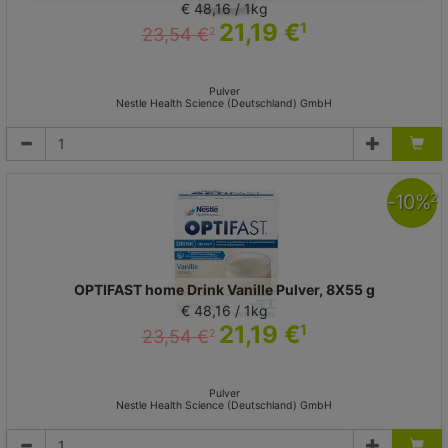
€ 48,16 / 1kg
21,19 €
1
23,54 €
2
Pulver
Nestle Health Science (Deutschland) GmbH
-
10
%
2
OPTIFAST home Drink Vanille Pulver, 8X55 g
€ 48,16 / 1kg
21,19 €
1
23,54 €
2
Pulver
Nestle Health Science (Deutschland) GmbH