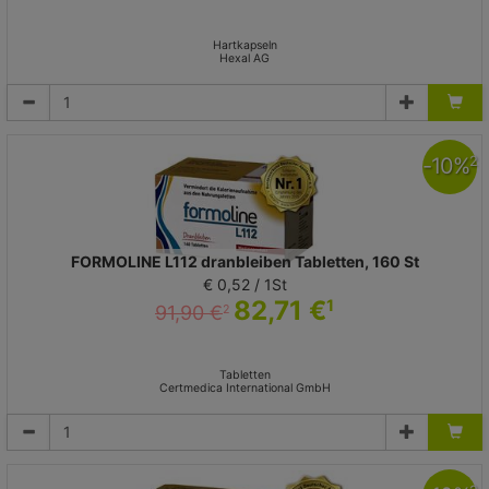
Hartkapseln
Hexal AG
-
10
%
2
FORMOLINE L112 dranbleiben Tabletten, 160 St
€ 0,52 / 1St
82,71 €
1
91,90 €
2
Tabletten
Certmedica International GmbH