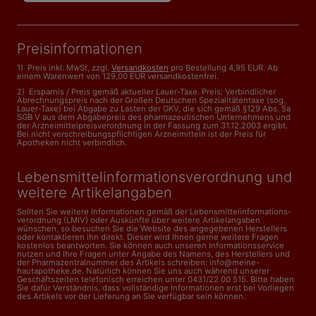
Preisinformationen
1) Preis inkl. MwSt, zzgl.
Versandkosten
pro Bestellung 4,95 EUR. Ab
einem Warenwert von 129,00 EUR versandkostenfrei.
2) Ersparnis / Preis gemäß aktueller Lauer-Taxe. Preis: Verbindlicher
Abrechnungspreis nach der Großen Deutschen Spezialitätentaxe (sog.
Lauer-Taxe) bei Abgabe zu Lasten der GKV, die sich gemäß §129 Abs. 5a
SGB V aus dem Abgabepreis des pharmazeutischen Unternehmens und
der Arzneimittelpreisverordnung in der Fassung zum 31.12.2003 ergibt.
Bei nicht verschreibungspflichtigen Arzneimitteln ist der Preis für
Apotheken nicht verbindlich.
Lebensmittelinformations­verordnung und
weitere Artikelangaben
Sollten Sie weitere Informationen gemäß der Lebensmittel­informations­
verordnung (LMIV) oder Auskünfte über weitere Artikelangaben
wünschen, so besuchen Sie die Website des angegebenen Herstellers
oder kontaktieren ihn direkt. Dieser wird Ihnen gerne weitere Fragen
kostenlos beantworten. Sie können auch unseren Informationsservice
nutzen und Ihre Fragen unter Angabe des Namens, des Herstellers und
der Pharmazentralnummer des Artikels schreiben: info@meine-
hautapotheke.de. Natürlich können Sie uns auch während unserer
Geschäftszeiten telefonisch erreichen unter 0431/22 00 515. Bitte haben
Sie dafür Verständnis, dass vollständige Informationen erst bei Vorliegen
des Artikels vor der Lieferung an Sie verfügbar sein können.