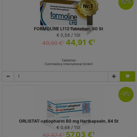
-
10
%
2
FORMOLINE L112 Tabletten, 80 St
€ 0,56 / 1St
44,91 €
1
49,90 €
2
Tabletten
Certmedica International GmbH
-
9
%
2
ORLISTAT-ratiopharm 60 mg Hartkapseln, 84 St
€ 0,68 / 1St
57,03 €
1
62,67 €
2