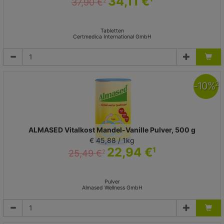
34,11 €
37,90 €
2
Tabletten
Certmedica International GmbH
-
10
%
2
ALMASED Vitalkost Mandel-Vanille Pulver, 500 g
€ 45,88 / 1kg
22,94 €
1
25,49 €
2
Pulver
Almased Wellness GmbH