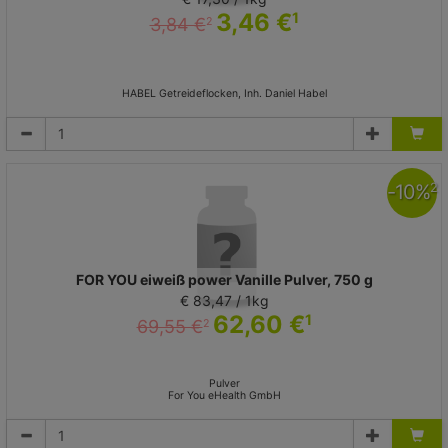
3,46 €
1
3,84 €
2
HABEL Getreideflocken, Inh. Daniel Habel
-
10
%
2
FOR YOU eiweiß power Vanille Pulver, 750 g
€ 83,47 / 1kg
62,60 €
1
69,55 €
2
Pulver
For You eHealth GmbH