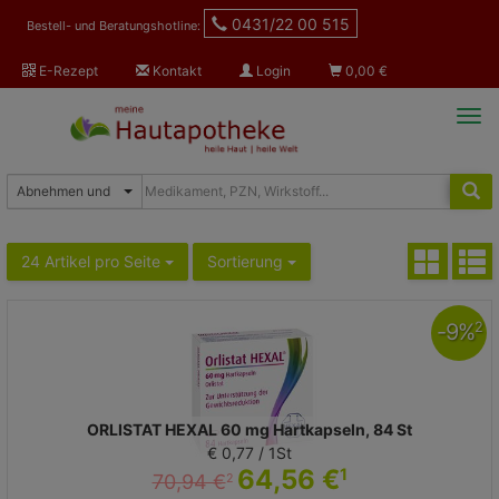
0431/22 00 515
Bestell- und Beratungshotline:
E-Rezept
Kontakt
Login
0,00
€
Tog
navi
24 Artikel pro Seite
Sortierung
-
9
%
2
ORLISTAT HEXAL 60 mg Hartkapseln, 84 St
€ 0,77 / 1St
64,56 €
1
70,94 €
2