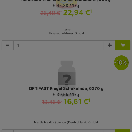
€ 45,88 / 1kg
22,94 €
1
25,49 €
2
Pulver
Almased Wellness GmbH
-
10
%
2
OPTIFAST Riegel Schokolade, 6X70 g
€ 39,55 / 1kg
16,61 €
1
18,45 €
2
Nestle Health Science (Deutschland) GmbH