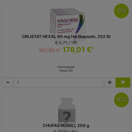
-
5
%
2
ORLISTAT HEXAL 60 mg Hartkapseln, 252 St
€ 0,71 / 1St
178,01 €
1
187,38 €
2
Hartkapseln
Hexal AG
-
10
%
2
CHUFAS NÜSSLI, 200 g
€ 17,30 / 1kg