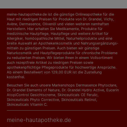
meine-hautapotheke.de ist die günstige Onlineapotheke für die
Haut mit niedrigen Preisen für Produkte von Dr. Grandel, Vichy,
Avène, Dermasence, Olivenöl und vielen weiteren namhaften
Herstellern. Hier erhalten Sie Medikamente, Produkte für
medizinische Hautpflege, Hautpflege und weitere Artikel für
Allergiker, homöopathische Mittel, Naturheilprodukte und eine
breite Auswahl an Apothekenkosmetik und Nahrungs­ergänzungs­
mitteln zu günstigen Preisen. Auch bieten wir günstige
Naturkosmetik und Hautpflegeprodukte für chronische Probleme
zu reduzierten Preisen. Wir bieten Ihnen in einem Vollsortiment
auch rezeptfreie Artikel zu niedrigen Preisen sowie
apothekenpflichtige Pflegeprodukte für hochwertige Ansprüche.
Ab einem Bestellwert von 129,00 EUR ist die Zustellung
kostenfrei.
Besuchen Sie auch unsere Markenshops
Dermasence Phytoclare
,
Dr. Grandel Elements of Nature
,
Dr. Grandel Hydro Active
,
Eucerin
AtopiControl Gesichtscreme
,
Skinceuticals CE Ferulic
,
Skinceuticals Phyto Corrective
,
Skinceuticals Retinol
,
Skinceuticals Vitamin C
.
meine-hautapotheke.de