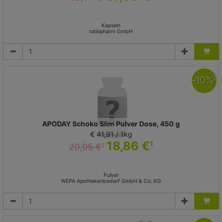
Kapseln
ratiopharm GmbH
-
10
%
2
APODAY Schoko Slim Pulver Dose, 450 g
€ 41,91 / 1kg
18,86 €
1
20,95 €
2
Pulver
WEPA Apothekenbedarf GmbH & Co. KG