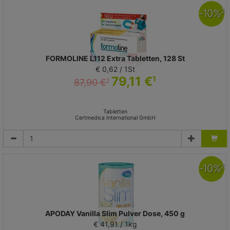
-
10
%
2
FORMOLINE L112 Extra Tabletten, 128 St
€ 0,62 / 1St
79,11 €
1
87,90 €
2
Tabletten
Certmedica International GmbH
-
10
%
2
APODAY Vanilla Slim Pulver Dose, 450 g
€ 41,91 / 1kg