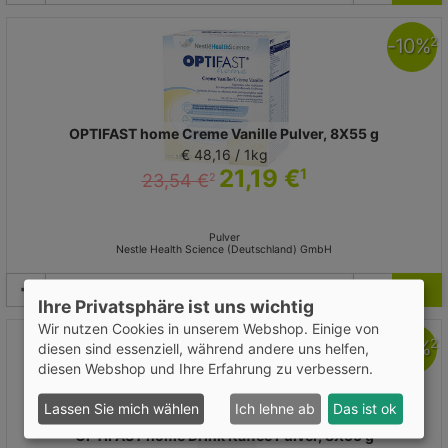
-
10
%
2
OPTIFAST home Creme Vanille Pulver, 8X55 g
€ 48,16 / 1kg
21,19 €
1
23,54 €
2
Pulver
Nestle Health Science (Deutschland) GmbH
Ihre Privatsphäre ist uns wichtig
Wir nutzen Cookies in unserem Webshop. Einige von
-
10
%
2
diesen sind essenziell, während andere uns helfen,
diesen Webshop und Ihre Erfahrung zu verbessern.
Lassen Sie mich wählen
Ich lehne ab
Das ist ok
OPTIFAST home Drink Kaffee Pulver, 8X55 g