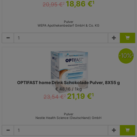
18,86 €
1
20,95 €
2
Pulver
WEPA Apothekenbedarf GmbH & Co. KG
-
10
%
2
OPTIFAST home Drink Schokolade Pulver, 8X55 g
€ 48,16 / 1kg
21,19 €
1
23,54 €
2
Pulver
Nestle Health Science (Deutschland) GmbH