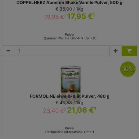
DOPPELHERZ Abnehm Shake Vanille Pulver, 500 g
€ 35,90 / 1kg
17,95 €
1
19,95 €
2
Pulver
Queisser Pharma GmbH & Co. KG
-
10
%
2
FORMOLINE eiweiß-diät Pulver, 480 g
€ 43,88 / 1kg
21,06 €
1
23,40 €
2
Pulver
Certmedica International GmbH