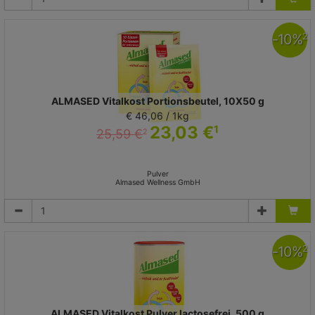
-
10
%
2
ALMASED Vitalkost Portionsbeutel, 10X50 g
€ 46,06 / 1kg
23,03 €
1
25,59 €
2
Pulver
Almased Wellness GmbH
-
10
%
2
ALMASED Vitalkost Pulver lactosefrei, 500 g