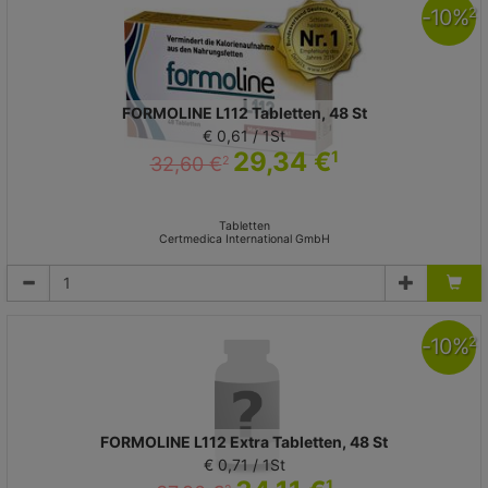
-
10
%
2
FORMOLINE L112 Tabletten, 48 St
€ 0,61 / 1St
29,34 €
1
32,60 €
2
Tabletten
Certmedica International GmbH
-
10
%
2
FORMOLINE L112 Extra Tabletten, 48 St
€ 0,71 / 1St
1