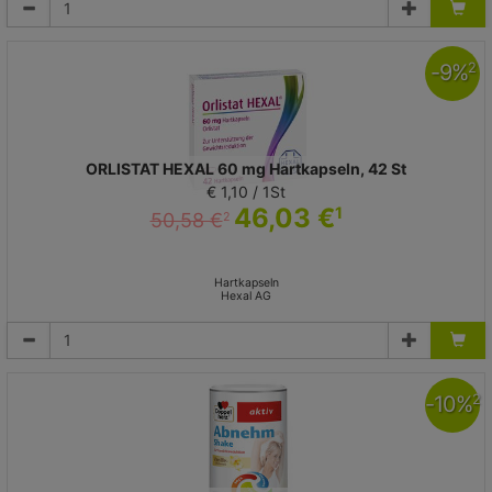
-
9
%
2
ORLISTAT HEXAL 60 mg Hartkapseln, 42 St
€ 1,10 / 1St
46,03 €
1
50,58 €
2
Hartkapseln
Hexal AG
-
10
%
2