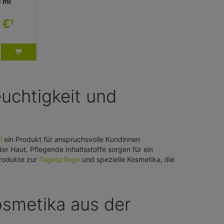
0 ml
 €
1
euchtigkeit und
l
ein Produkt für anspruchsvolle Kundinnen
r Haut. Pflegende Inhaltsstoffe sorgen für ein
Produkte zur
Tagespflege
und spezielle Kosmetika, die
osmetika aus der