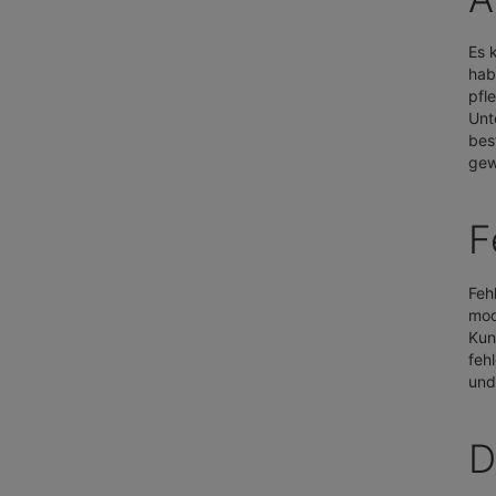
Es 
hab
pfl
Unt
bes
gew
F
Feh
mod
Kun
feh
und
D