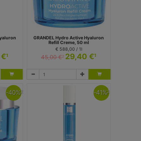
yaluron
GRANDEL Hydro Active Hyaluron
Refill Creme, 50 ml
€ 588,00 / 1l
 €
29,40 €
1
1
45,00 €
2
Creme
Dr. Grandel GmbH
-
40
%
-
41
%
2
2