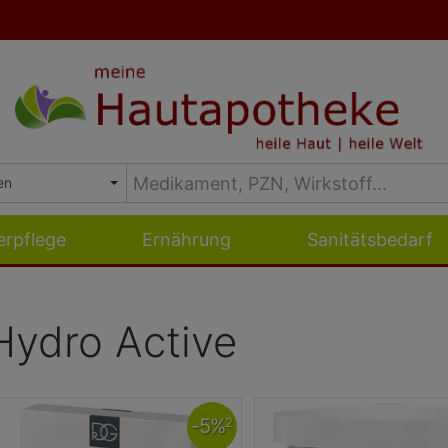
erpflege
Ernährung
Sanitätsbedarf
ydro Active
-
5
%
2