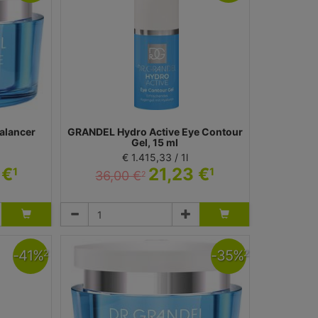
alancer
GRANDEL Hydro Active Eye Contour
Gel, 15 ml
€ 1.415,33 / 1l
 €
21,23 €
1
1
36,00 €
2
Gel
Dr. Grandel GmbH
-
41
%
-
35
%
2
2