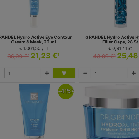
RANDEL Hydro Active Eye Contour
GRANDEL Hydro Active H
Cream & Mask, 20 ml
Filler Caps, 28 St
€ 1.061,50 / 1l
€ 0,91 / 1St
21,23 €
25,48
1
36,00 €
43,00 €
2
2
Creme
Kapseln
Dr. Grandel GmbH
Dr. Grandel GmbH
-
41
%
2