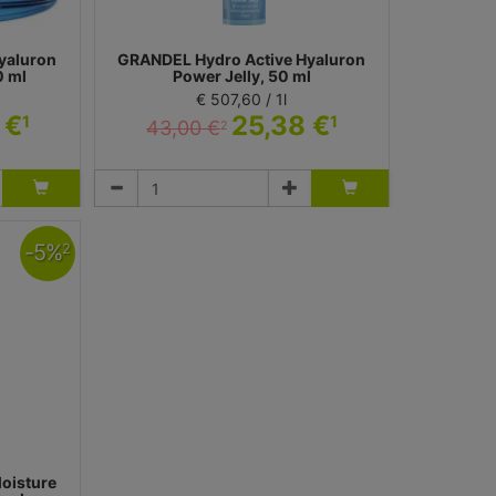
yaluron
GRANDEL Hydro Active Hyaluron
0 ml
Power Jelly, 50 ml
€ 507,60 / 1l
 €
25,38 €
1
1
43,00 €
2
Gel
Dr. Grandel GmbH
-
5
%
2
oisture