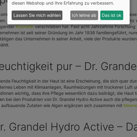
diesen Webshop und Ihre Erfahrung zu verbessern.
kommt nicht von ungefähr, dass wir die hochwertigen Produkte dies
Lassen Sie mich wählen
Ich lehne ab
Das ist ok
en. Hinter der Marke Dr. Grandel steht ein Produzent, der sich ganz w
egender
Kosmetik
verschrieben hat. Fast acht Jahrzehnte Forschung u
ernehmen ist seit seiner Gründung im Jahr 1936 familiengeführt, nunm
tätigen das Unternehmen in seiner Arbeit, viele der Produkte wurd
ählt.
euchtigkeit pur – Dr. Grande
lende Feuchtigkeit in der Haut ist eine Erscheinung, die sich quer dur
ernes Leben mit Klimaanlagen, Raumheizungen mit trockener Luft und 
dinnen wichtig, dass ihre Pflege wesentlich dazu beiträgt, die Haut 
len bei den Produkten von Dr. Grandel Hydro Active auch die pflegen
 aufbauende Zutaten wie Algen ergänzen sich zusammen mit
Meerw
r. Grandel Hydro Active – D