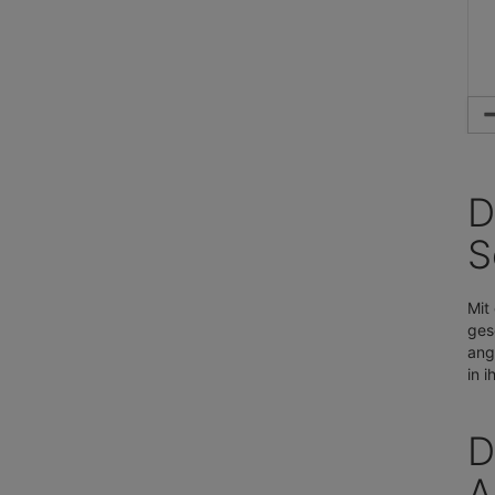
D
S
Mit
ges
ang
in 
D
A