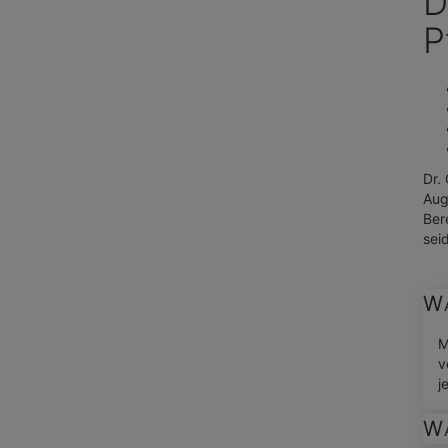
D
P
Dr.
Aug
Ber
sei
Wa
M
v
j
Wa