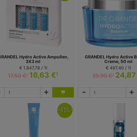
GRANDEL Hydro Active Ampullen,
GRANDEL Hydro Active B
3X3 ml
Creme, 50 ml
€ 1.847,78 / 1l
€ 497,40 / 1l
16,63 €
24,87
1
17,50 €
39,90 €
2
2
Ampullen
Creme
Dr. Grandel GmbH
Dr. Grandel GmbH
-
41
%
2