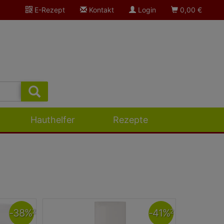
E-Rezept
Kontakt
Login
0,00
€
Hauthelfer
Rezepte
-
38
%
-
41
%
2
2