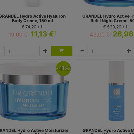
GRANDEL Hydro Active Hyaluron
GRANDEL Hydro Active H
Body Creme, 150 ml
Refill Night Creme, 5
€ 74,20 / 1l
€ 539,20 / 1l
11,13 €
26,96
1
19,00 €
45,00 €
2
2
Creme
Creme
Dr. Grandel GmbH
Dr. Grandel GmbH
-
41
%
2
RANDEL Hydro Active Moisturizer
GRANDEL Hydro Active M