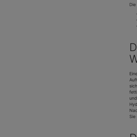
Die
D
W
Ein
Auf
sic
fet
und
Hyd
Nac
Sie