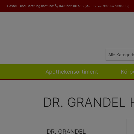
Bestell- und Beratungshotline:
0431/22 00 515
(Mo. - Fr. von 9:00 bis 18:00 Uhr)
Apothekensortiment
Körp
DR. GRANDEL H
DR. GRANDEL