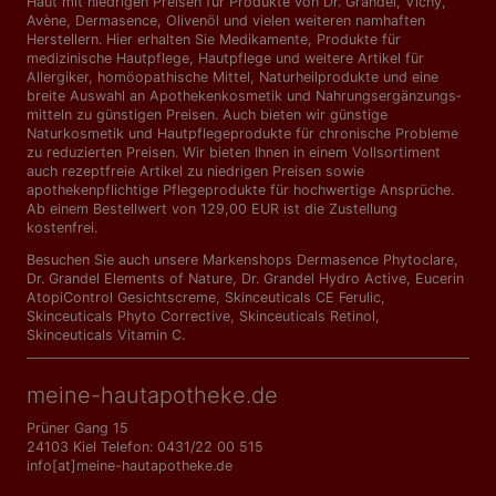
Haut mit niedrigen Preisen für Produkte von Dr. Grandel, Vichy,
Avène, Dermasence, Olivenöl und vielen weiteren namhaften
Herstellern. Hier erhalten Sie Medikamente, Produkte für
medizinische Hautpflege, Hautpflege und weitere Artikel für
Allergiker, homöopathische Mittel, Naturheilprodukte und eine
breite Auswahl an Apothekenkosmetik und Nahrungs­ergänzungs­
mitteln zu günstigen Preisen. Auch bieten wir günstige
Naturkosmetik und Hautpflegeprodukte für chronische Probleme
zu reduzierten Preisen. Wir bieten Ihnen in einem Vollsortiment
auch rezeptfreie Artikel zu niedrigen Preisen sowie
apothekenpflichtige Pflegeprodukte für hochwertige Ansprüche.
Ab einem Bestellwert von 129,00 EUR ist die Zustellung
kostenfrei.
Besuchen Sie auch unsere Markenshops
Dermasence Phytoclare
,
Dr. Grandel Elements of Nature
,
Dr. Grandel Hydro Active
,
Eucerin
AtopiControl Gesichtscreme
,
Skinceuticals CE Ferulic
,
Skinceuticals Phyto Corrective
,
Skinceuticals Retinol
,
Skinceuticals Vitamin C
.
meine-hautapotheke.de
Prüner Gang 15
24103 Kiel Telefon: 0431/22 00 515
info[at]meine-hautapotheke.de