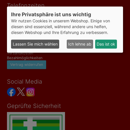
Telefonzeiten
Ihre Privatsphäre ist uns wichtig
Mo-Fr 09:00-18:00 Uhr
Wir nutzen Cookies in unserem Webshop. Einige von
diesen sind essenziell, während andere uns helfen,
Informationen
diesen Webshop und Ihre Erfahrung zu verbessern.
AGB
Impressum
Lassen Sie mich wählen
Ich lehne ab
Das ist ok
Datenschutzerklärung
Versandkosten
Bezahlmöglichkeiten
Vertrag widerrufen
Social Media
Geprüfte Sicherheit