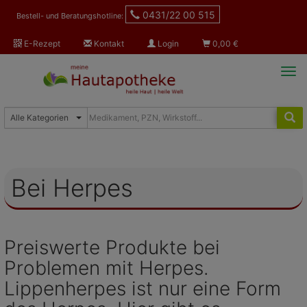
0431/22 00 515
Bestell- und Beratungshotline:
E-Rezept
Kontakt
Login
0,00
€
Tog
navi
Bei Herpes
Preiswerte Produkte bei
Problemen mit Herpes.
Lippenherpes ist nur eine Form