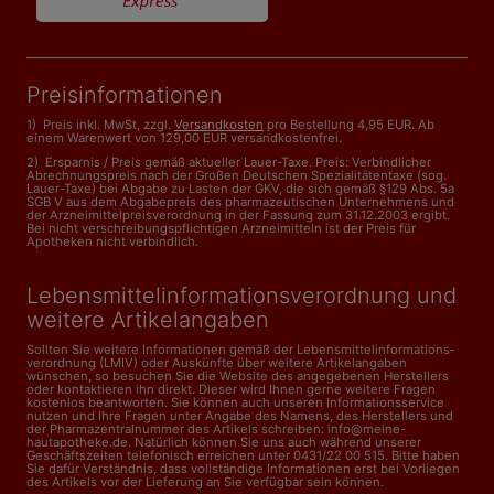
Preisinformationen
1) Preis inkl. MwSt, zzgl.
Versandkosten
pro Bestellung 4,95 EUR. Ab
einem Warenwert von 129,00 EUR versandkostenfrei.
2) Ersparnis / Preis gemäß aktueller Lauer-Taxe. Preis: Verbindlicher
Abrechnungspreis nach der Großen Deutschen Spezialitätentaxe (sog.
Lauer-Taxe) bei Abgabe zu Lasten der GKV, die sich gemäß §129 Abs. 5a
SGB V aus dem Abgabepreis des pharmazeutischen Unternehmens und
der Arzneimittelpreisverordnung in der Fassung zum 31.12.2003 ergibt.
Bei nicht verschreibungspflichtigen Arzneimitteln ist der Preis für
Apotheken nicht verbindlich.
Lebensmittelinformations­verordnung und
weitere Artikelangaben
Sollten Sie weitere Informationen gemäß der Lebensmittel­informations­
verordnung (LMIV) oder Auskünfte über weitere Artikelangaben
wünschen, so besuchen Sie die Website des angegebenen Herstellers
oder kontaktieren ihn direkt. Dieser wird Ihnen gerne weitere Fragen
kostenlos beantworten. Sie können auch unseren Informationsservice
nutzen und Ihre Fragen unter Angabe des Namens, des Herstellers und
der Pharmazentralnummer des Artikels schreiben: info@meine-
hautapotheke.de. Natürlich können Sie uns auch während unserer
Geschäftszeiten telefonisch erreichen unter 0431/22 00 515. Bitte haben
Sie dafür Verständnis, dass vollständige Informationen erst bei Vorliegen
des Artikels vor der Lieferung an Sie verfügbar sein können.