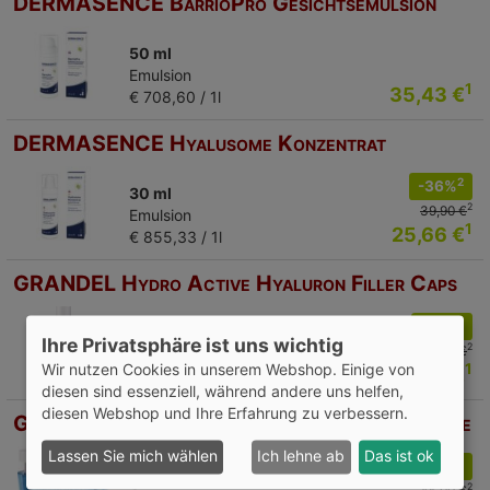
DERMASENCE BarrioPro Gesichtsemulsion
50 ml
Emulsion
1
35,43 €
€ 708,60 / 1l
DERMASENCE Hyalusome Konzentrat
2
-36%
30 ml
2
39,90 €
Emulsion
1
25,66 €
€ 855,33 / 1l
GRANDEL Hydro Active Hyaluron Filler Caps
2
-41%
28 St
Ihre Privatsphäre ist uns wichtig
2
43,00 €
Kapseln
1
Wir nutzen Cookies in unserem Webshop. Einige von
25,48 €
€ 0,91 / 1St
diesen sind essenziell, während andere uns helfen,
diesen Webshop und Ihre Erfahrung zu verbessern.
GRANDEL Hydro Active Hyaluron Refill Creme
Lassen Sie mich wählen
Ich lehne ab
Das ist ok
2
-35%
50 ml
2