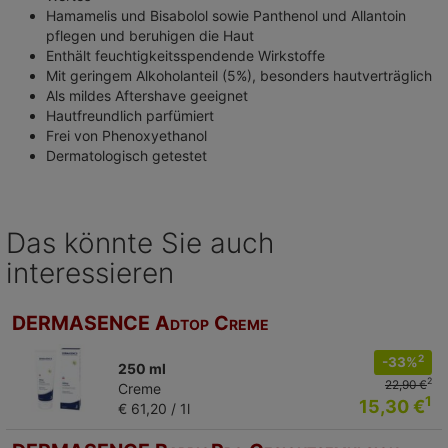
Hamamelis und Bisabolol sowie Panthenol und Allantoin
pflegen und beruhigen die Haut
Enthält feuchtigkeitsspendende Wirkstoffe
Mit geringem Alkoholanteil (5%), besonders hautverträglich
Als mildes Aftershave geeignet
Hautfreundlich parfümiert
Frei von Phenoxyethanol
Dermatologisch getestet
Das könnte Sie auch
interessieren
DERMASENCE Adtop Creme
2
-33%
250 ml
2
22,90 €
Creme
1
15,30 €
€ 61,20 / 1l