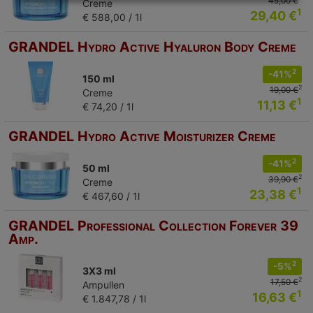
45,00 €
Creme
1
29,40 €
€ 588,00 / 1l
GRANDEL Hydro Active Hyaluron Body Creme
2
-41%
150 ml
2
19,00 €
Creme
1
11,13 €
€ 74,20 / 1l
GRANDEL Hydro Active Moisturizer Creme
2
-41%
50 ml
2
39,90 €
Creme
1
23,38 €
€ 467,60 / 1l
GRANDEL Professional Collection Forever 39
Amp.
2
-5%
3X3 ml
2
17,50 €
Ampullen
1
16,63 €
€ 1.847,78 / 1l