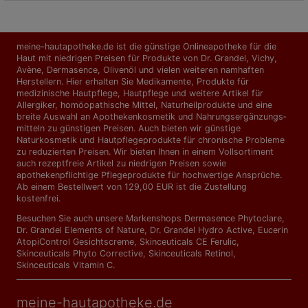
meine-hautapotheke.de ist die günstige Onlineapotheke für die
Haut mit niedrigen Preisen für Produkte von Dr. Grandel, Vichy,
Avène, Dermasence, Olivenöl und vielen weiteren namhaften
Herstellern. Hier erhalten Sie Medikamente, Produkte für
medizinische Hautpflege, Hautpflege und weitere Artikel für
Allergiker, homöopathische Mittel, Naturheilprodukte und eine
breite Auswahl an Apothekenkosmetik und Nahrungs­ergänzungs­
mitteln zu günstigen Preisen. Auch bieten wir günstige
Naturkosmetik und Hautpflegeprodukte für chronische Probleme
zu reduzierten Preisen. Wir bieten Ihnen in einem Vollsortiment
auch rezeptfreie Artikel zu niedrigen Preisen sowie
apothekenpflichtige Pflegeprodukte für hochwertige Ansprüche.
Ab einem Bestellwert von 129,00 EUR ist die Zustellung
kostenfrei.
Besuchen Sie auch unsere Markenshops
Dermasence Phytoclare
,
Dr. Grandel Elements of Nature
,
Dr. Grandel Hydro Active
,
Eucerin
AtopiControl Gesichtscreme
,
Skinceuticals CE Ferulic
,
Skinceuticals Phyto Corrective
,
Skinceuticals Retinol
,
Skinceuticals Vitamin C
.
meine-hautapotheke.de