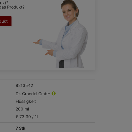
ukt?
das Produkt?
dukt
9213542
Dr. Grandel GmbH
Flüssigkeit
200 ml
€ 73,30 / 1l
7 Stk.