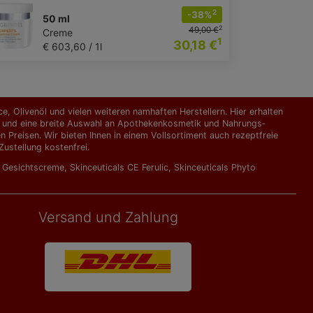
2
-38%
50 ml
2
49,00 €
Creme
1
30,18 €
€ 603,60 / 1l
, Olivenöl und vielen weiteren namhaften Herstellern. Hier erhalten
kte und eine breite Auswahl an Apothekenkosmetik und Nahrungs­
Preisen. Wir bieten Ihnen in einem Vollsortiment auch rezeptfreie
ustellung kostenfrei.
l Gesichtscreme
,
Skinceuticals CE Ferulic
,
Skinceuticals Phyto
Versand und Zahlung