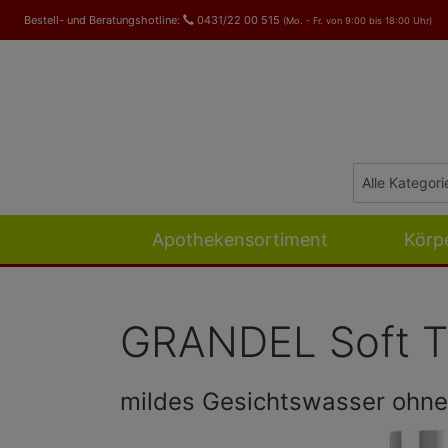
Bestell- und Beratungshotline:
0431/22 00 515
(Mo. - Fr. von 9:00 bis 18:00 Uhr)
Apothekensortiment
Körp
GRANDEL Soft T
mildes Gesichtswasser ohne