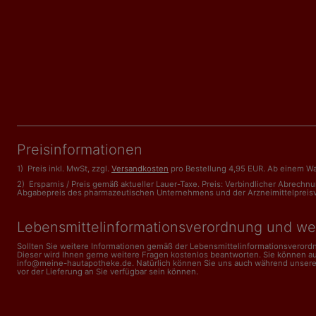
Preisinformationen
1) Preis inkl. MwSt, zzgl.
Versandkosten
pro Bestellung 4,95 EUR. Ab einem Wa
2) Ersparnis / Preis gemäß aktueller Lauer-Taxe. Preis: Verbindlicher Abrech
Abgabepreis des pharmazeutischen Unternehmens und der Arzneimittelpreisveror
Lebensmittelinformations­verordnung und we
Sollten Sie weitere Informationen gemäß der Lebensmittel­informations­veror
Dieser wird Ihnen gerne weitere Fragen kostenlos beantworten. Sie können a
info@meine-hautapotheke.de. Natürlich können Sie uns auch während unserer Ge
vor der Lieferung an Sie verfügbar sein können.