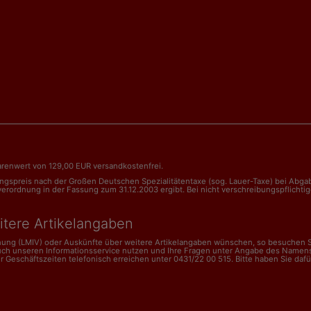
renwert von 129,00 EUR versandkostenfrei.
nungspreis nach der Großen Deutschen Spezialitätentaxe (sog. Lauer-Taxe) bei Abg
dnung in der Fassung zum 31.12.2003 ergibt. Bei nicht verschreibungspflichtigen 
itere Artikelangaben
dnung (LMIV) oder Auskünfte über weitere Artikelangaben wünschen, so besuchen Si
uch unseren Informationsservice nutzen und Ihre Fragen unter Angabe des Namens
schäftszeiten telefonisch erreichen unter 0431/22 00 515. Bitte haben Sie dafür V