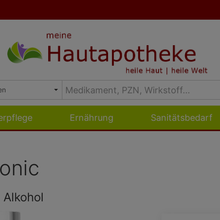
erpflege
Ernährung
Sanitätsbedarf
onic
 Alkohol