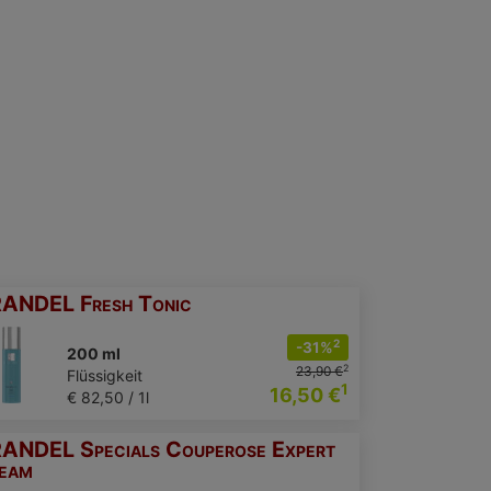
ANDEL Fresh Tonic
2
-31%
200 ml
2
23,90 €
Flüssigkeit
1
16,50 €
€ 82,50 / 1l
ANDEL Specials Couperose Expert
eam