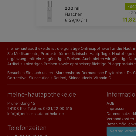
-34
200 ml
17,9
Flaschen
11,82
€ 59,10 / 1l
meine-hautapotheke.de ist die günstige Onlineapotheke für die Haut mi
Sie Medikamente, Produkte für medizinische Hautpflege, Hautpflege un
ergänzungs­mitteln zu günstigen Preisen. Auch bieten wir günstige Nat
Artikel zu niedrigen Preisen sowie apothekenpflichtige Pflegeprodukte
Besuchen Sie auch unsere Markenshops
Dermasence Phytoclare
,
Dr. 
Corrective
,
Skinceuticals Retinol
,
Skinceuticals Vitamin C
.
meine-hautapotheke.de
Informati
Prüner Gang 15
AGB
24103 Kiel Telefon: 0431/22 00 515
Impressum
info[at]meine-hautapotheke.de
Datenschutzerk
Versandkosten
Bezahlmöglichke
Telefonzeiten
Vertrag wider