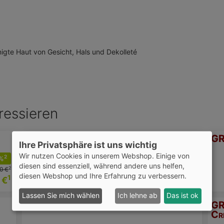
igte Haut von Gesicht, Hals und Dekolleté
ressieren
GRANDEL Effect Peeling Creme
GR
Ihre Privatsphäre ist uns wichtig
Wir nutzen Cookies in unserem Webshop. Einige von
2
2
%
-14%
75 ml
diesen sind essenziell, während andere uns helfen,
2
2
0 €
27,90 €
Creme
diesen Webshop und Ihre Erfahrung zu verbessern.
1
1
 €
23,87 €
€ 318,27 / 1l
Lassen Sie mich wählen
Ich lehne ab
Das ist ok
GRANDEL Retinol Ampullen
GR
Cr