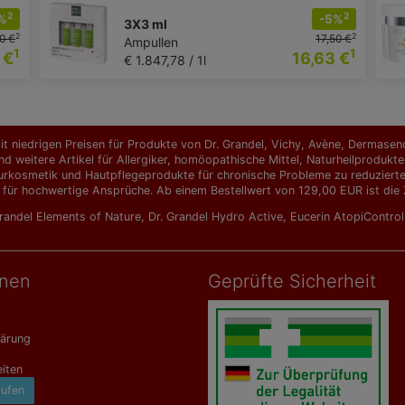
2
2
%
-5%
3X3 ml
2
2
0 €
17,50 €
Ampullen
1
1
 €
16,63 €
€ 1.847,78 / 1l
t niedrigen Preisen für Produkte von Dr. Grandel, Vichy, Avène, Dermasence
d weitere Artikel für Allergiker, homöopathische Mittel, Naturheilprodu
urkosmetik und Hautpflegeprodukte für chronische Probleme zu reduzierten 
 für hochwertige Ansprüche. Ab einem Bestellwert von 129,00 EUR ist die Z
Grandel Elements of Nature
,
Dr. Grandel Hydro Active
,
Eucerin AtopiContro
onen
Geprüfte Sicherheit
lärung
iten
rufen