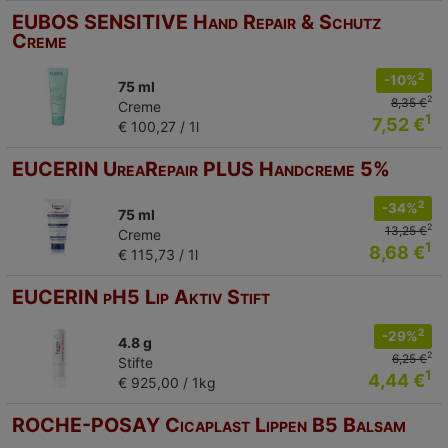
EUBOS SENSITIVE Hand Repair & Schutz
Creme
2
-10%
75 ml
2
8,35 €
Creme
1
7,52 €
€ 100,27 / 1l
EUCERIN UreaRepair PLUS Handcreme 5%
2
-34%
75 ml
2
13,25 €
Creme
1
8,68 €
€ 115,73 / 1l
EUCERIN pH5 Lip Aktiv Stift
2
-29%
4.8 g
2
6,25 €
Stifte
1
4,44 €
€ 925,00 / 1kg
ROCHE-POSAY Cicaplast Lippen B5 Balsam