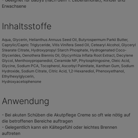
Erwachsene
Inhaltsstoffe
Aqua, Glycerin, Helianthus Annuus Seed Oil, Butyrospermum Parkii Butter,
Caprylic/Capric Triglyceride, Vitis Vinifera Seed Oil, Cetearyl Alcohol, Glyceryl
Stearate Citrate, Hydroxypropyl Starch Phosphate, Hydrogenated Coco-
Glycerides, Oenothera Biennis Oil, Glycyrrhiza Inflata Root Extract, Decylene
Glycol, Menthoxypropanediol, Ceramide NP, Phytosphingosine, Oleic Acid,
Glycine, Sodium PCA, Tocopherol, Ascorbyl Palmitate, Xanthan Gum, Sodium
Hydroxide, Sodium Citrate, Citric Acid, 1,2-Hexanediol, Phenoxyethanol,
Ethylhexylglycerin,
Hydroxyacetophenone
Anwendung
- Bei akuten Schüben die Akutpflege Creme so oft wie nötig auf
die betroffenen Bereiche auftragen
- Gelegentlich kann ein Kältegefühl oder leichtes Brennen
auftreten