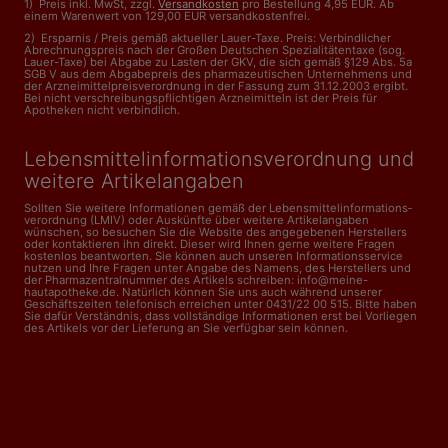
1) Preis inkl. MwSt, zzgl.
Versandkosten
pro Bestellung 4,95 EUR. Ab
einem Warenwert von 129,00 EUR versandkostenfrei.
2) Ersparnis / Preis gemäß aktueller Lauer-Taxe. Preis: Verbindlicher
Abrechnungspreis nach der Großen Deutschen Spezialitätentaxe (sog.
Lauer-Taxe) bei Abgabe zu Lasten der GKV, die sich gemäß §129 Abs. 5a
SGB V aus dem Abgabepreis des pharmazeutischen Unternehmens und
der Arzneimittelpreisverordnung in der Fassung zum 31.12.2003 ergibt.
Bei nicht verschreibungspflichtigen Arzneimitteln ist der Preis für
Apotheken nicht verbindlich.
Lebensmittelinformations­verordnung und
weitere Artikelangaben
Sollten Sie weitere Informationen gemäß der Lebensmittel­informations­
verordnung (LMIV) oder Auskünfte über weitere Artikelangaben
wünschen, so besuchen Sie die Website des angegebenen Herstellers
oder kontaktieren ihn direkt. Dieser wird Ihnen gerne weitere Fragen
kostenlos beantworten. Sie können auch unseren Informationsservice
nutzen und Ihre Fragen unter Angabe des Namens, des Herstellers und
der Pharmazentralnummer des Artikels schreiben: info@meine-
hautapotheke.de. Natürlich können Sie uns auch während unserer
Geschäftszeiten telefonisch erreichen unter 0431/22 00 515. Bitte haben
Sie dafür Verständnis, dass vollständige Informationen erst bei Vorliegen
des Artikels vor der Lieferung an Sie verfügbar sein können.