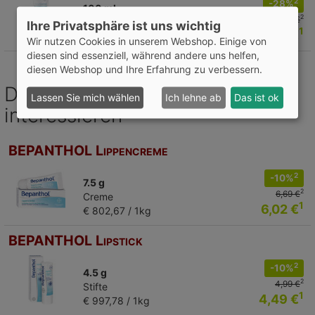
2
-28%
100 ml
2
31,75 €
Creme
Ihre Privatsphäre ist uns wichtig
1
22,85 €
€ 228,50 / 1l
Wir nutzen Cookies in unserem Webshop. Einige von
diesen sind essenziell, während andere uns helfen,
diesen Webshop und Ihre Erfahrung zu verbessern.
Das könnte Sie auch
Lassen Sie mich wählen
Ich lehne ab
Das ist ok
interessieren
BEPANTHOL Lippencreme
2
-10%
7.5 g
2
6,69 €
Creme
1
6,02 €
€ 802,67 / 1kg
BEPANTHOL Lipstick
2
-10%
4.5 g
2
4,99 €
Stifte
1
4,49 €
€ 997,78 / 1kg