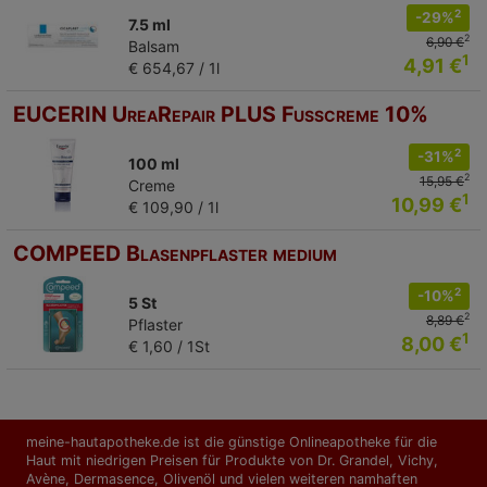
2
-29%
7.5 ml
2
6,90 €
Balsam
1
4,91 €
€ 654,67 / 1l
EUCERIN UreaRepair PLUS Fußcreme 10%
2
-31%
100 ml
2
15,95 €
Creme
1
10,99 €
€ 109,90 / 1l
COMPEED Blasenpflaster medium
2
-10%
5 St
2
8,89 €
Pflaster
1
8,00 €
€ 1,60 / 1St
meine-hautapotheke.de ist die günstige Onlineapotheke für die
Haut mit niedrigen Preisen für Produkte von Dr. Grandel, Vichy,
Avène, Dermasence, Olivenöl und vielen weiteren namhaften