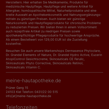
Herstellern. Hier erhalten Sie Medikamente, Produkte für
medizinische Hautpflege, Hautpflege und weitere Artikel für
Allergiker, homöopathische Mittel, Naturheilprodukte und eine
breite Auswahl an Apothekenkosmetik und Nahrungs­ergänzungs­
mitteln zu günstigen Preisen. Auch bieten wir günstige
Naturkosmetik und Hautpflegeprodukte für chronische Probleme
zu reduzierten Preisen. Wir bieten Ihnen in einem Vollsortiment
auch rezeptfreie Artikel zu niedrigen Preisen sowie
apothekenpflichtige Pflegeprodukte für hochwertige Ansprüche.
Ab einem Bestellwert von 129,00 EUR ist die Zustellung
kostenfrei.
Besuchen Sie auch unsere Markenshops
Dermasence Phytoclare
,
Dr. Grandel Elements of Nature
,
Dr. Grandel Hydro Active
,
Eucerin
AtopiControl Gesichtscreme
,
Skinceuticals CE Ferulic
,
Skinceuticals Phyto Corrective
,
Skinceuticals Retinol
,
Skinceuticals Vitamin C
.
meine-hautapotheke.de
Prüner Gang 15
24103 Kiel Telefon: 0431/22 00 515
info[at]meine-hautapotheke.de
Telefonzeiten