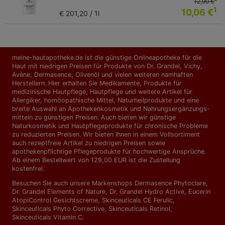
12,90 €
1
10,06 €
€ 201,20 / 1l
meine-hautapotheke.de ist die günstige Onlineapotheke für die
Haut mit niedrigen Preisen für Produkte von Dr. Grandel, Vichy,
Avène, Dermasence, Olivenöl und vielen weiteren namhaften
Herstellern. Hier erhalten Sie Medikamente, Produkte für
medizinische Hautpflege, Hautpflege und weitere Artikel für
Allergiker, homöopathische Mittel, Naturheilprodukte und eine
breite Auswahl an Apothekenkosmetik und Nahrungs­ergänzungs­
mitteln zu günstigen Preisen. Auch bieten wir günstige
Naturkosmetik und Hautpflegeprodukte für chronische Probleme
zu reduzierten Preisen. Wir bieten Ihnen in einem Vollsortiment
auch rezeptfreie Artikel zu niedrigen Preisen sowie
apothekenpflichtige Pflegeprodukte für hochwertige Ansprüche.
Ab einem Bestellwert von 129,00 EUR ist die Zustellung
kostenfrei.
Besuchen Sie auch unsere Markenshops
Dermasence Phytoclare
,
Dr. Grandel Elements of Nature
,
Dr. Grandel Hydro Active
,
Eucerin
AtopiControl Gesichtscreme
,
Skinceuticals CE Ferulic
,
Skinceuticals Phyto Corrective
,
Skinceuticals Retinol
,
Skinceuticals Vitamin C
.