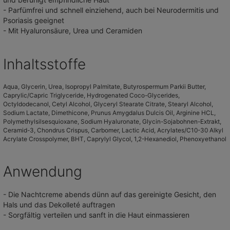
- Parfümfrei und schnell einziehend, auch bei Neurodermitis und
Psoriasis geeignet
- Mit Hyaluronsäure, Urea und Ceramiden
Inhaltsstoffe
Aqua, Glycerin, Urea, Isopropyl Palmitate, Butyrospermum Parkii Butter,
Caprylic/Capric Triglyceride, Hydrogenated Coco-Glycerides,
Octyldodecanol, Cetyl Alcohol, Glyceryl Stearate Citrate, Stearyl Alcohol,
Sodium Lactate, Dimethicone, Prunus Amygdalus Dulcis Oil, Arginine HCL,
Polymethylsilsesquioxane, Sodium Hyaluronate, Glycin-Sojabohnen-Extrakt,
Ceramid-3, Chondrus Crispus, Carbomer, Lactic Acid, Acrylates/C10-30 Alkyl
Acrylate Crosspolymer, BHT, Caprylyl Glycol, 1,2-Hexanediol, Phenoxyethanol
Anwendung
- Die Nachtcreme abends dünn auf das gereinigte Gesicht, den
Hals und das Dekolleté auftragen
- Sorgfältig verteilen und sanft in die Haut einmassieren