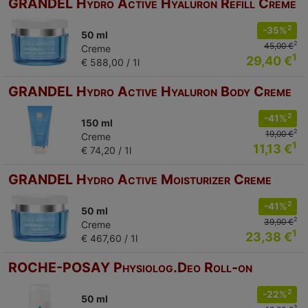
GRANDEL Hydro Active Hyaluron Refill Creme
2
-35%
50 ml
2
45,00 €
Creme
1
29,40 €
€ 588,00 / 1l
GRANDEL Hydro Active Hyaluron Body Creme
2
-41%
150 ml
2
19,00 €
Creme
1
11,13 €
€ 74,20 / 1l
GRANDEL Hydro Active Moisturizer Creme
2
-41%
50 ml
2
39,90 €
Creme
1
23,38 €
€ 467,60 / 1l
ROCHE-POSAY Physiolog.Deo Roll-on
2
-22%
50 ml
2