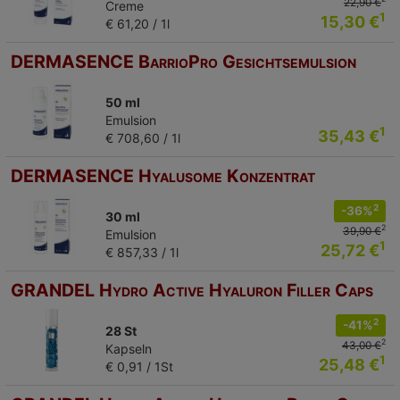
22,90 €
Creme
1
15,30 €
€ 61,20 / 1l
DERMASENCE BarrioPro Gesichtsemulsion
50 ml
Emulsion
1
35,43 €
€ 708,60 / 1l
DERMASENCE Hyalusome Konzentrat
2
-36%
30 ml
2
39,90 €
Emulsion
1
25,72 €
€ 857,33 / 1l
GRANDEL Hydro Active Hyaluron Filler Caps
2
-41%
28 St
2
43,00 €
Kapseln
1
25,48 €
€ 0,91 / 1St