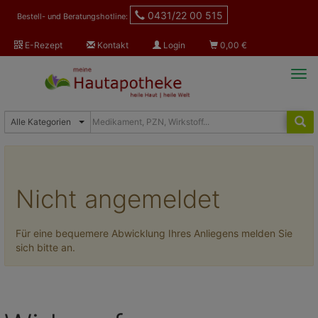
0431/22 00 515
Bestell- und Beratungshotline:
E-Rezept
Kontakt
Login
0,00
€
Tog
navi
Nicht angemeldet
Für eine bequemere Abwicklung Ihres Anliegens melden Sie
sich bitte an.