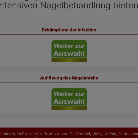
ntensiven Nagelbehandlung bieten w
Bekämpfung der Infektion
Auflösung des Nagelanteils
t niedrigen Preisen für Produkte von Dr. Grandel, Vichy, Avène, Dermasence