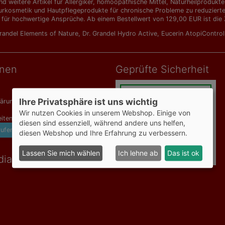
d weitere Artikel für Allergiker, homöopathische Mittel, Naturheilprodu
urkosmetik und Hautpflegeprodukte für chronische Probleme zu reduzierten 
 für hochwertige Ansprüche. Ab einem Bestellwert von 129,00 EUR ist die Z
Grandel Elements of Nature
,
Dr. Grandel Hydro Active
,
Eucerin AtopiContro
onen
Geprüfte Sicherheit
Ihre Privatsphäre ist uns wichtig
lärung
Wir nutzen Cookies in unserem Webshop. Einige von
iten
diesen sind essenziell, während andere uns helfen,
rufen
diesen Webshop und Ihre Erfahrung zu verbessern.
Lassen Sie mich wählen
Ich lehne ab
Das ist ok
dia