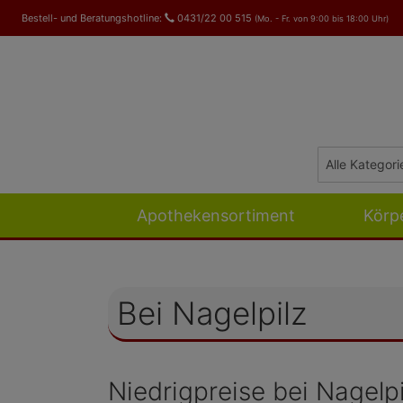
Bestell- und Beratungshotline:
0431/22 00 515
(Mo. - Fr. von 9:00 bis 18:00 Uhr)
Apothekensortiment
Körp
Bei Nagelpilz
Niedrigpreise bei Nagelpi