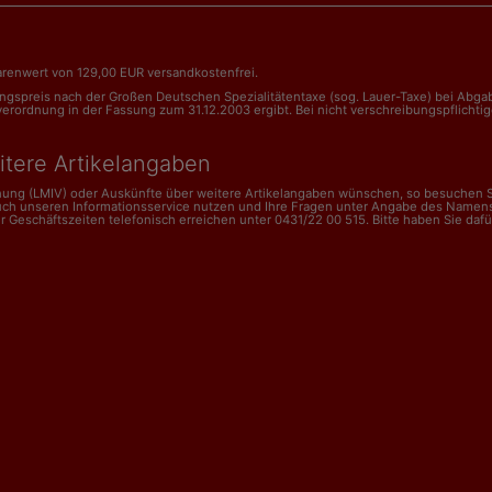
renwert von 129,00 EUR versandkostenfrei.
nungspreis nach der Großen Deutschen Spezialitätentaxe (sog. Lauer-Taxe) bei Abg
dnung in der Fassung zum 31.12.2003 ergibt. Bei nicht verschreibungspflichtigen 
itere Artikelangaben
dnung (LMIV) oder Auskünfte über weitere Artikelangaben wünschen, so besuchen Si
uch unseren Informationsservice nutzen und Ihre Fragen unter Angabe des Namens
schäftszeiten telefonisch erreichen unter 0431/22 00 515. Bitte haben Sie dafür V