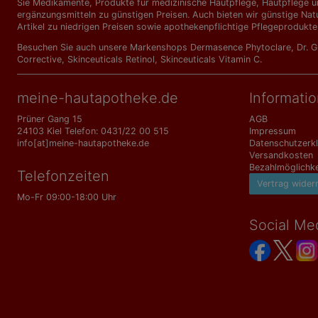
Sie Medikamente, Produkte für medizinische Hautpflege, Hautpflege un
ergänzungs­mitteln zu günstigen Preisen. Auch bieten wir günstige Nat
Artikel zu niedrigen Preisen sowie apothekenpflichtige Pflegeprodukte
Besuchen Sie auch unsere Markenshops
Dermasence Phytoclare
,
Dr. 
Corrective
,
Skinceuticals Retinol
,
Skinceuticals Vitamin C
.
meine-hautapotheke.de
Informati
Prüner Gang 15
AGB
24103 Kiel Telefon: 0431/22 00 515
Impressum
info[at]meine-hautapotheke.de
Datenschutzerk
Versandkosten
Bezahlmöglichke
Telefonzeiten
Vertrag wider
Mo-Fr 09:00-18:00 Uhr
Social Me