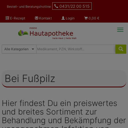
0431/22 00 515
Bestell- und Beratungshotline:
E-Rezept
Kontakt
Login
0,00
€
Tog
navi
Bei Fußpilz
Hier findest Du ein preiswertes
und breites Sortiment zur
Behandlung und Bekämpfung der