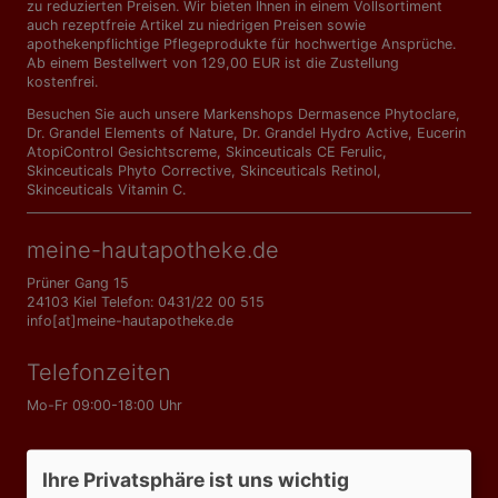
zu reduzierten Preisen. Wir bieten Ihnen in einem Vollsortiment
auch rezeptfreie Artikel zu niedrigen Preisen sowie
apothekenpflichtige Pflegeprodukte für hochwertige Ansprüche.
Ab einem Bestellwert von 129,00 EUR ist die Zustellung
kostenfrei.
Besuchen Sie auch unsere Markenshops
Dermasence Phytoclare
,
Dr. Grandel Elements of Nature
,
Dr. Grandel Hydro Active
,
Eucerin
AtopiControl Gesichtscreme
,
Skinceuticals CE Ferulic
,
Skinceuticals Phyto Corrective
,
Skinceuticals Retinol
,
Skinceuticals Vitamin C
.
meine-hautapotheke.de
Prüner Gang 15
24103 Kiel Telefon: 0431/22 00 515
info[at]meine-hautapotheke.de
Telefonzeiten
Mo-Fr 09:00-18:00 Uhr
Informationen
Ihre Privatsphäre ist uns wichtig
AGB