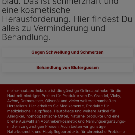
blau. Das ist schmerzhaft und
eine kosmetische
Herausforderung. Hier findest Du
alles zu Verminderung und
Behandlung.
Gegen Schwellung und Schmerzen
Behandlung von Blutergüssen
meine-hautapotheke.de ist die günstige Onlineapotheke für die
Haut mit niedrigen Preisen für Produkte von Dr. Grandel, Vichy,
Avène, Dermasence, Olivenöl und vielen weiteren namhaften
Herstellern. Hier erhalten Sie Medikamente, Produkte für
medizinische Hautpflege, Hautpflege und weitere Artikel für
Allergiker, homöopathische Mittel, Naturheilprodukte und eine
breite Auswahl an Apothekenkosmetik und Nahrungs­ergänzungs­
mitteln zu günstigen Preisen. Auch bieten wir günstige
Naturkosmetik und Hautpflegeprodukte für chronische Probleme