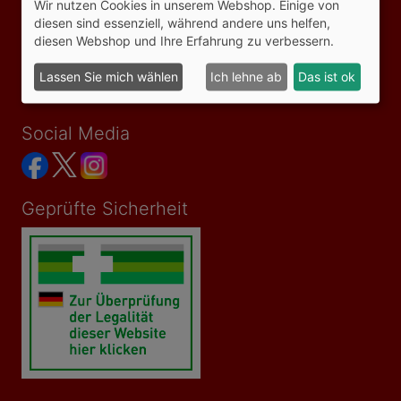
Wir nutzen Cookies in unserem Webshop. Einige von
Impressum
diesen sind essenziell, während andere uns helfen,
Datenschutzerklärung
diesen Webshop und Ihre Erfahrung zu verbessern.
Versandkosten
Bezahlmöglichkeiten
Lassen Sie mich wählen
Ich lehne ab
Das ist ok
Vertrag widerrufen
Social Media
Geprüfte Sicherheit