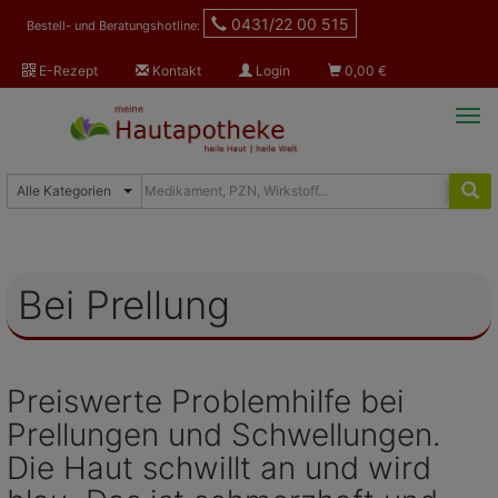
0431/22 00 515
Bestell- und Beratungshotline:
E-Rezept
Kontakt
Login
0,00
€
Tog
navi
Bei Prellung
Preiswerte Problemhilfe bei
Prellungen und Schwellungen.
Die Haut schwillt an und wird