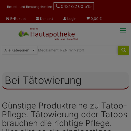
0431/22 00 515
Bestell- und Beratungshotline:
E-Rezept
Kontakt
Login
0,00
€
Tog
navi
Bei Tätowierung
Günstige Produktreihe zu Tatoo-
Pflege. Tätowierung oder Tatoos
brauchen die richtige Pflege.