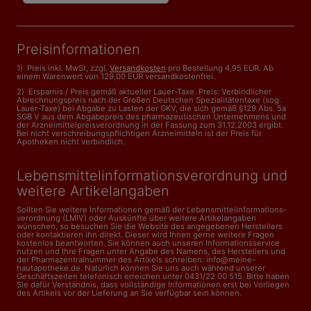
Preisinformationen
1) Preis inkl. MwSt, zzgl.
Versandkosten
pro Bestellung 4,95 EUR. Ab
einem Warenwert von 129,00 EUR versandkostenfrei.
2) Ersparnis / Preis gemäß aktueller Lauer-Taxe. Preis: Verbindlicher
Abrechnungspreis nach der Großen Deutschen Spezialitätentaxe (sog.
Lauer-Taxe) bei Abgabe zu Lasten der GKV, die sich gemäß §129 Abs. 5a
SGB V aus dem Abgabepreis des pharmazeutischen Unternehmens und
der Arzneimittelpreisverordnung in der Fassung zum 31.12.2003 ergibt.
Bei nicht verschreibungspflichtigen Arzneimitteln ist der Preis für
Apotheken nicht verbindlich.
Lebensmittelinformations­verordnung und
weitere Artikelangaben
Sollten Sie weitere Informationen gemäß der Lebensmittel­informations­
verordnung (LMIV) oder Auskünfte über weitere Artikelangaben
wünschen, so besuchen Sie die Website des angegebenen Herstellers
oder kontaktieren ihn direkt. Dieser wird Ihnen gerne weitere Fragen
kostenlos beantworten. Sie können auch unseren Informationsservice
nutzen und Ihre Fragen unter Angabe des Namens, des Herstellers und
der Pharmazentralnummer des Artikels schreiben: info@meine-
hautapotheke.de. Natürlich können Sie uns auch während unserer
Geschäftszeiten telefonisch erreichen unter 0431/22 00 515. Bitte haben
Sie dafür Verständnis, dass vollständige Informationen erst bei Vorliegen
des Artikels vor der Lieferung an Sie verfügbar sein können.