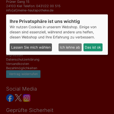
Prüner Gang 15
24103 Kiel Telefon: 0431/22 00 515
info[at]meine-hautapotheke.de
Ihre Privatsphäre ist uns wichtig
Telefonzeiten
Wir nutzen Cookies in unserem Webshop. Einige von
Mo-Fr 09:00-18:00 Uhr
diesen sind essenziell, während andere uns helfen,
diesen Webshop und Ihre Erfahrung zu verbessern.
Informationen
Lassen Sie mich wählen
Ich lehne ab
Das ist ok
AGB
Impressum
Datenschutzerklärung
Versandkosten
Bezahlmöglichkeiten
Vertrag widerrufen
Social Media
Geprüfte Sicherheit