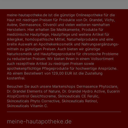
meine-hautapotheke.de ist die günstige Onlineapotheke für die
Haut mit niedrigen Preisen für Produkte von Dr. Grandel, Vichy,
Avène, Dermasence, Olivenöl und vielen weiteren namhaften
Herstellern. Hier erhalten Sie Medikamente, Produkte für
medizinische Hautpflege, Hautpflege und weitere Artikel für
Allergiker, homöopathische Mittel, Naturheilprodukte und eine
breite Auswahl an Apothekenkosmetik und Nahrungs­ergänzungs­
mitteln zu günstigen Preisen. Auch bieten wir günstige
Naturkosmetik und Hautpflegeprodukte für chronische Probleme
zu reduzierten Preisen. Wir bieten Ihnen in einem Vollsortiment
auch rezeptfreie Artikel zu niedrigen Preisen sowie
apothekenpflichtige Pflegeprodukte für hochwertige Ansprüche.
Ab einem Bestellwert von 129,00 EUR ist die Zustellung
kostenfrei.
Besuchen Sie auch unsere Markenshops
Dermasence Phytoclare
,
Dr. Grandel Elements of Nature
,
Dr. Grandel Hydro Active
,
Eucerin
AtopiControl Gesichtscreme
,
Skinceuticals CE Ferulic
,
Skinceuticals Phyto Corrective
,
Skinceuticals Retinol
,
Skinceuticals Vitamin C
.
meine-hautapotheke.de