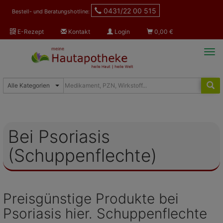
0431/22 00 515
Bestell- und Beratungshotline:
E-Rezept
Kontakt
Login
0,00
€
Tog
navi
Bei Psoriasis
(Schuppenflechte)
Preisgünstige Produkte bei
Psoriasis hier. Schuppenflechte