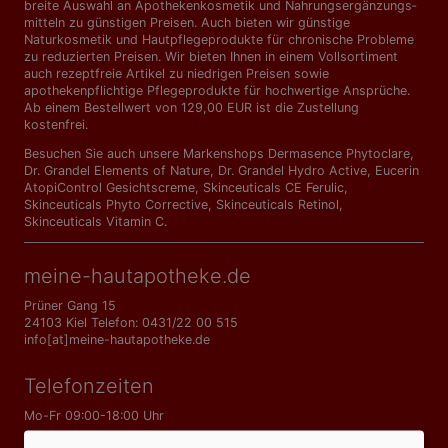
breite Auswahl an Apothekenkosmetik und Nahrungs­ergänzungs­
mitteln zu günstigen Preisen. Auch bieten wir günstige
Naturkosmetik und Hautpflegeprodukte für chronische Probleme
zu reduzierten Preisen. Wir bieten Ihnen in einem Vollsortiment
auch rezeptfreie Artikel zu niedrigen Preisen sowie
apothekenpflichtige Pflegeprodukte für hochwertige Ansprüche.
Ab einem Bestellwert von 129,00 EUR ist die Zustellung
kostenfrei.
Besuchen Sie auch unsere Markenshops
Dermasence Phytoclare
,
Dr. Grandel Elements of Nature
,
Dr. Grandel Hydro Active
,
Eucerin
AtopiControl Gesichtscreme
,
Skinceuticals CE Ferulic
,
Skinceuticals Phyto Corrective
,
Skinceuticals Retinol
,
Skinceuticals Vitamin C
.
meine-hautapotheke.de
Prüner Gang 15
24103 Kiel Telefon: 0431/22 00 515
info[at]meine-hautapotheke.de
Telefonzeiten
Mo-Fr 09:00-18:00 Uhr