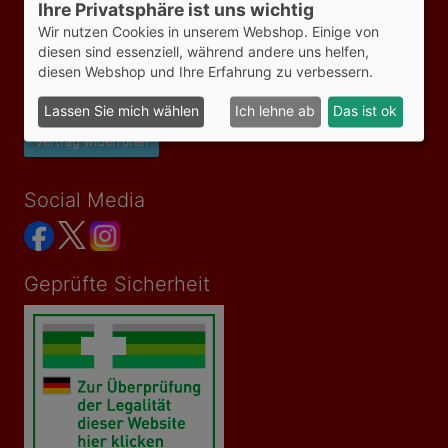
Ihre Privatsphäre ist uns wichtig
Informationen
Wir nutzen Cookies in unserem Webshop. Einige von
AGB
diesen sind essenziell, während andere uns helfen,
Impressum
diesen Webshop und Ihre Erfahrung zu verbessern.
Datenschutzerklärung
Versandkosten
Lassen Sie mich wählen
Ich lehne ab
Das ist ok
Bezahlmöglichkeiten
Vertrag widerrufen
Social Media
Geprüfte Sicherheit