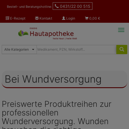
0431/22 00 515
Bestell- und Beratungshotline:
E-Rezept
Kontakt
Login
0,00
€
Tog
navi
Bei Wundversorgung
Preiswerte Produktreihen zur
professionellen
Wunderversorgung. Wunden