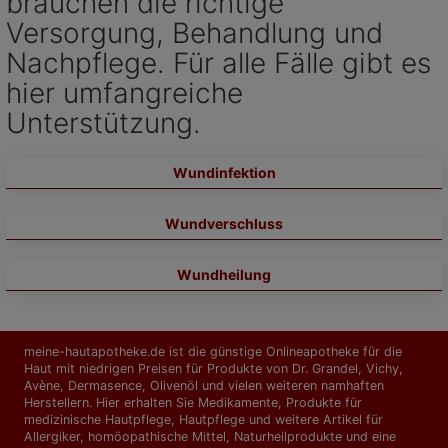
brauchen die richtige
Versorgung, Behandlung und
Nachpflege. Für alle Fälle gibt es
hier umfangreiche
Unterstützung.
Wundinfektion
Wundverschluss
Wundheilung
meine-hautapotheke.de ist die günstige Onlineapotheke für die
Haut mit niedrigen Preisen für Produkte von Dr. Grandel, Vichy,
Avène, Dermasence, Olivenöl und vielen weiteren namhaften
Herstellern. Hier erhalten Sie Medikamente, Produkte für
medizinische Hautpflege, Hautpflege und weitere Artikel für
Allergiker, homöopathische Mittel, Naturheilprodukte und eine