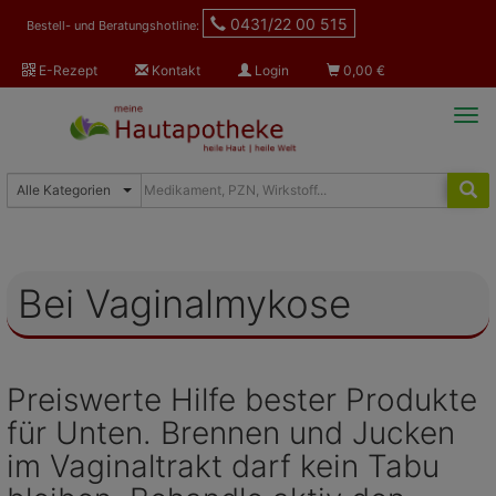
0431/22 00 515
Bestell- und Beratungshotline:
E-Rezept
Kontakt
Login
0,00
€
Tog
navi
Bei Vaginalmykose
Preiswerte Hilfe bester Produkte
für Unten. Brennen und Jucken
im Vaginaltrakt darf kein Tabu