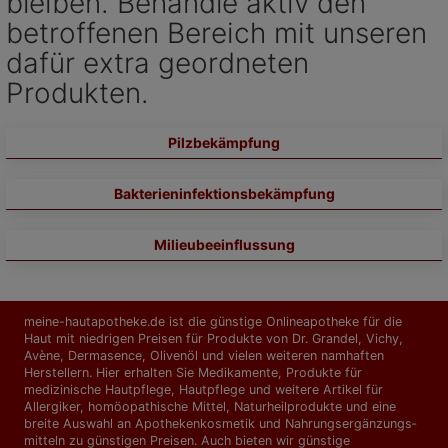
bleiben. Behandle aktiv den
betroffenen Bereich mit unseren
dafür extra geordneten
Produkten.
Pilzbekämpfung
Bakterieninfektionsbekämpfung
Milieubeeinflussung
meine-hautapotheke.de ist die günstige Onlineapotheke für die
Haut mit niedrigen Preisen für Produkte von Dr. Grandel, Vichy,
Avène, Dermasence, Olivenöl und vielen weiteren namhaften
Herstellern. Hier erhalten Sie Medikamente, Produkte für
medizinische Hautpflege, Hautpflege und weitere Artikel für
Allergiker, homöopathische Mittel, Naturheilprodukte und eine
breite Auswahl an Apothekenkosmetik und Nahrungs­ergänzungs­
mitteln zu günstigen Preisen. Auch bieten wir günstige