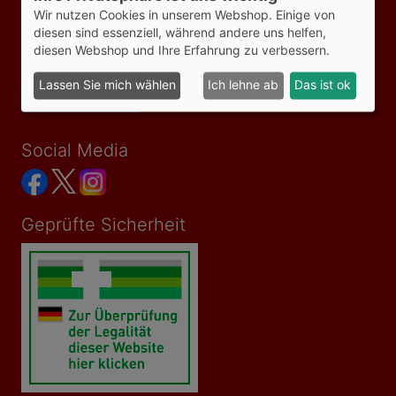
Wir nutzen Cookies in unserem Webshop. Einige von
AGB
diesen sind essenziell, während andere uns helfen,
Impressum
Datenschutzerklärung
diesen Webshop und Ihre Erfahrung zu verbessern.
Versandkosten
Bezahlmöglichkeiten
Lassen Sie mich wählen
Ich lehne ab
Das ist ok
Vertrag widerrufen
Social Media
Geprüfte Sicherheit