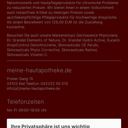
Naturkosmetik und Hautpflegeprodukte für chronische Probleme
zu reduzierten Preisen. Wir bieten Ihnen in einem Vollsortiment
auch rezeptfreie Artikel zu niedrigen Preisen sowie
apothekenpflichtige Pflegeprodukte für hochwertige Ansprüche.
Ab einem Bestellwert von 129,00 EUR ist die Zustellung
kostenfrei.
Besuchen Sie auch unsere Markenshops
Dermasence Phytoclare
,
Dr. Grandel Elements of Nature
,
Dr. Grandel Hydro Active
,
Eucerin
AtopiControl Gesichtscreme
,
Skinceuticals CE Ferulic
,
Skinceuticals Phyto Corrective
,
Skinceuticals Retinol
,
Skinceuticals Vitamin C
.
meine-hautapotheke.de
Prüner Gang 15
24103 Kiel Telefon: 0431/22 00 515
info[at]meine-hautapotheke.de
Telefonzeiten
Mo-Fr 09:00-18:00 Uhr
Informationen
Ihre Privatsphäre ist uns wichtig