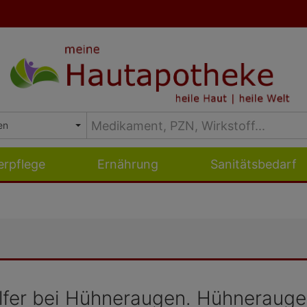
erpflege
Ernährung
Sanitätsbedarf
lfer bei Hühneraugen. Hühneraugen