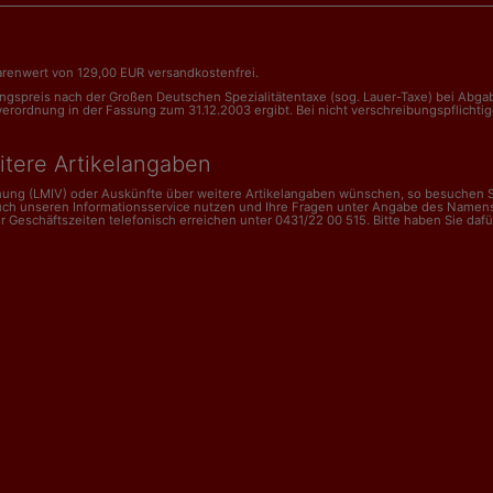
renwert von 129,00 EUR versandkostenfrei.
nungspreis nach der Großen Deutschen Spezialitätentaxe (sog. Lauer-Taxe) bei Abg
dnung in der Fassung zum 31.12.2003 ergibt. Bei nicht verschreibungspflichtigen 
itere Artikelangaben
dnung (LMIV) oder Auskünfte über weitere Artikelangaben wünschen, so besuchen Si
uch unseren Informationsservice nutzen und Ihre Fragen unter Angabe des Namens
schäftszeiten telefonisch erreichen unter 0431/22 00 515. Bitte haben Sie dafür V