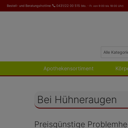
Bestell- und Beratungshotline:
0431/22 00 515
(Mo. - Fr. von 9:00 bis 18:00 Uhr)
Apothekensortiment
Körp
Bei Hühneraugen
Preisgünstige Problemhe