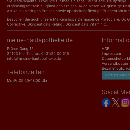
Sie Medikamente, Produkte für medizinische Hautpflege, Hautpflege un
ergänzungs­mitteln zu günstigen Preisen. Auch bieten wir günstige Nat
Artikel zu niedrigen Preisen sowie apothekenpflichtige Pflegeprodukte
Besuchen Sie auch unsere Markenshops
Dermasence Phytoclare
,
Dr. 
Corrective
,
Skinceuticals Retinol
,
Skinceuticals Vitamin C
.
meine-hautapotheke.de
Informati
Prüner Gang 15
AGB
24103 Kiel Telefon: 0431/22 00 515
Impressum
info[at]meine-hautapotheke.de
Datenschutzerk
Versandkosten
Bezahlmöglichke
Telefonzeiten
Vertrag wider
Mo-Fr 09:00-18:00 Uhr
Social Me