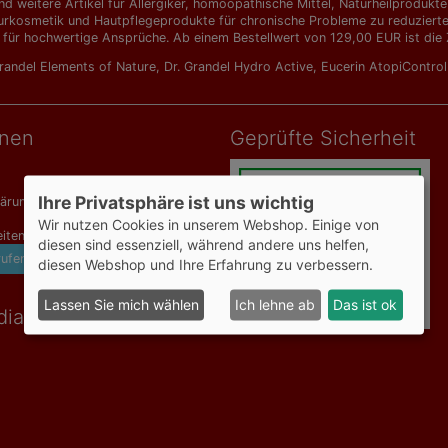
d weitere Artikel für Allergiker, homöopathische Mittel, Naturheilprodu
urkosmetik und Hautpflegeprodukte für chronische Probleme zu reduzierten 
 für hochwertige Ansprüche. Ab einem Bestellwert von 129,00 EUR ist die Z
Grandel Elements of Nature
,
Dr. Grandel Hydro Active
,
Eucerin AtopiContro
onen
Geprüfte Sicherheit
Ihre Privatsphäre ist uns wichtig
lärung
Wir nutzen Cookies in unserem Webshop. Einige von
iten
diesen sind essenziell, während andere uns helfen,
rufen
diesen Webshop und Ihre Erfahrung zu verbessern.
Lassen Sie mich wählen
Ich lehne ab
Das ist ok
dia