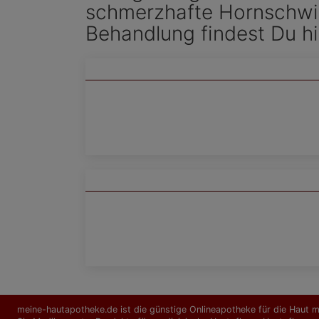
schmerzhafte Hornschwi
Behandlung findest Du h
meine-hautapotheke.de ist die günstige Onlineapotheke für die Haut mi