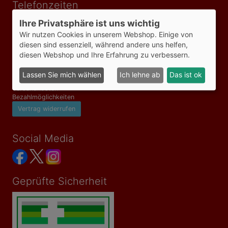
Telefonzeiten
Mo-Fr 09:00-18:00 Uhr
Ihre Privatsphäre ist uns wichtig
Wir nutzen Cookies in unserem Webshop. Einige von
diesen sind essenziell, während andere uns helfen,
Informationen
diesen Webshop und Ihre Erfahrung zu verbessern.
AGB
Impressum
Lassen Sie mich wählen
Ich lehne ab
Das ist ok
Datenschutzerklärung
Versandkosten
Bezahlmöglichkeiten
Vertrag widerrufen
Social Media
Geprüfte Sicherheit