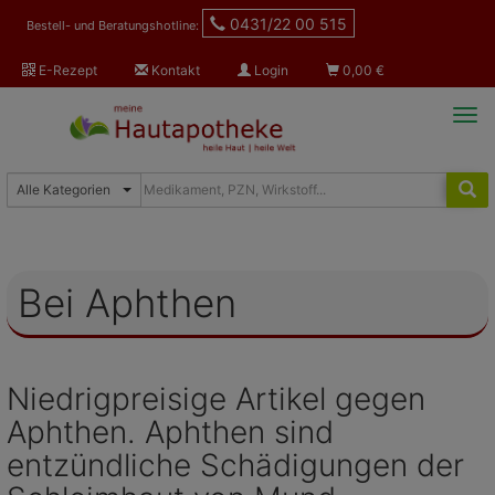
0431/22 00 515
Bestell- und Beratungshotline:
E-Rezept
Kontakt
Login
0,00
€
Tog
navi
Bei Aphthen
Niedrigpreisige Artikel gegen
Aphthen. Aphthen sind
entzündliche Schädigungen der