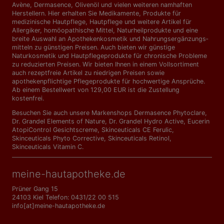
Avène, Dermasence, Olivenöl und vielen weiteren namhaften
Herstellern. Hier erhalten Sie Medikamente, Produkte für
medizinische Hautpflege, Hautpflege und weitere Artikel für
Allergiker, homöopathische Mittel, Naturheilprodukte und eine
breite Auswahl an Apothekenkosmetik und Nahrungs­ergänzungs­
mitteln zu günstigen Preisen. Auch bieten wir günstige
Naturkosmetik und Hautpflegeprodukte für chronische Probleme
zu reduzierten Preisen. Wir bieten Ihnen in einem Vollsortiment
auch rezeptfreie Artikel zu niedrigen Preisen sowie
apothekenpflichtige Pflegeprodukte für hochwertige Ansprüche.
Ab einem Bestellwert von 129,00 EUR ist die Zustellung
kostenfrei.
Besuchen Sie auch unsere Markenshops
Dermasence Phytoclare
,
Dr. Grandel Elements of Nature
,
Dr. Grandel Hydro Active
,
Eucerin
AtopiControl Gesichtscreme
,
Skinceuticals CE Ferulic
,
Skinceuticals Phyto Corrective
,
Skinceuticals Retinol
,
Skinceuticals Vitamin C
.
meine-hautapotheke.de
Prüner Gang 15
24103 Kiel Telefon: 0431/22 00 515
info[at]meine-hautapotheke.de