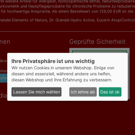
d weitere Artikel für Allergiker, homöopathische Mittel, Naturheilprodu
urkosmetik und Hautpflegeprodukte für chronische Probleme zu reduzierten 
 für hochwertige Ansprüche. Ab einem Bestellwert von 129,00 EUR ist die Z
Grandel Elements of Nature
,
Dr. Grandel Hydro Active
,
Eucerin AtopiContro
onen
Geprüfte Sicherheit
Ihre Privatsphäre ist uns wichtig
lärung
Wir nutzen Cookies in unserem Webshop. Einige von
iten
diesen sind essenziell, während andere uns helfen,
rufen
diesen Webshop und Ihre Erfahrung zu verbessern.
Lassen Sie mich wählen
Ich lehne ab
Das ist ok
dia