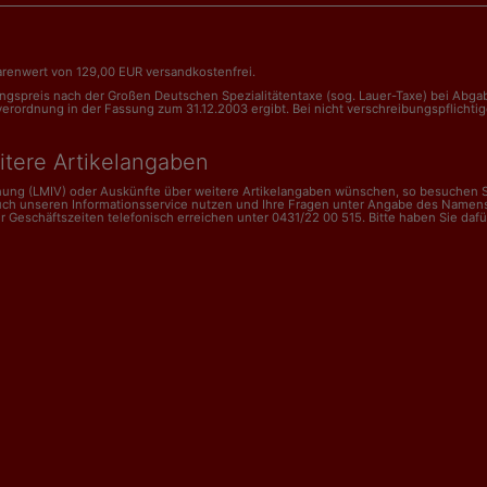
renwert von 129,00 EUR versandkostenfrei.
nungspreis nach der Großen Deutschen Spezialitätentaxe (sog. Lauer-Taxe) bei Abg
dnung in der Fassung zum 31.12.2003 ergibt. Bei nicht verschreibungspflichtigen 
itere Artikelangaben
dnung (LMIV) oder Auskünfte über weitere Artikelangaben wünschen, so besuchen Si
uch unseren Informationsservice nutzen und Ihre Fragen unter Angabe des Namens
schäftszeiten telefonisch erreichen unter 0431/22 00 515. Bitte haben Sie dafür V