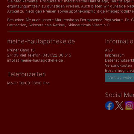
Sie Medikamente, Produkte für medizinische Hautpflege, Hautpflege un
ergänzungs­mitteln zu günstigen Preisen. Auch bieten wir günstige Nat
Artikel zu niedrigen Preisen sowie apothekenpflichtige Pflegeprodukte
Besuchen Sie auch unsere Markenshops
Dermasence Phytoclare
,
Dr. 
Corrective
,
Skinceuticals Retinol
,
Skinceuticals Vitamin C
.
meine-hautapotheke.de
Informati
Prüner Gang 15
AGB
24103 Kiel Telefon: 0431/22 00 515
Impressum
info[at]meine-hautapotheke.de
Datenschutzerk
Versandkosten
Bezahlmöglichke
Telefonzeiten
Vertrag wider
Mo-Fr 09:00-18:00 Uhr
Social Me