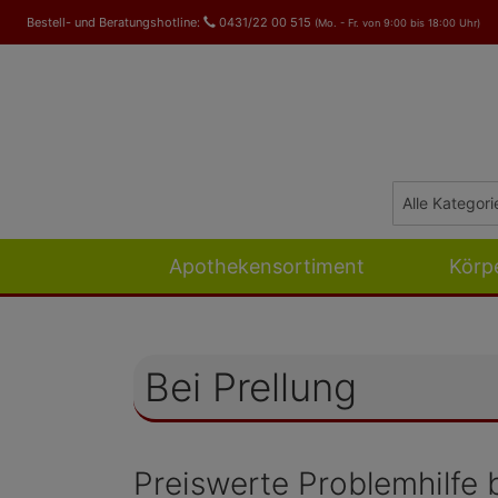
Bestell- und Beratungshotline:
0431/22 00 515
(Mo. - Fr. von 9:00 bis 18:00 Uhr)
Apothekensortiment
Körp
Bei Prellung
Preiswerte Problemhilfe 