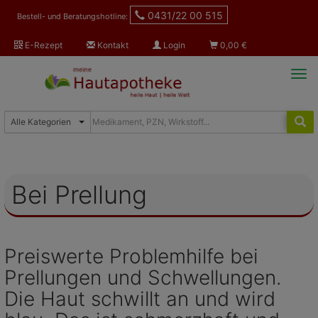
0431/22 00 515
Bestell- und Beratungshotline:
E-Rezept
Kontakt
Login
0,00
€
Tog
navi
Bei Prellung
Preiswerte Problemhilfe bei
Prellungen und Schwellungen.
Die Haut schwillt an und wird