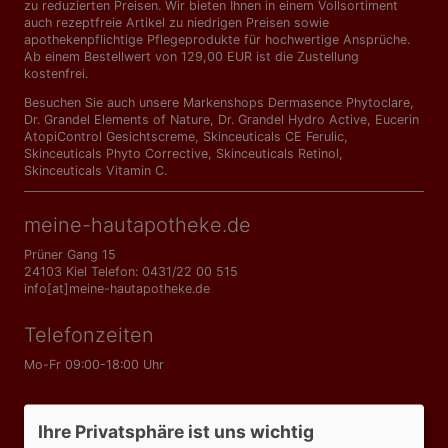
zu reduzierten Preisen. Wir bieten Ihnen in einem Vollsortiment
auch rezeptfreie Artikel zu niedrigen Preisen sowie
apothekenpflichtige Pflegeprodukte für hochwertige Ansprüche.
Ab einem Bestellwert von 129,00 EUR ist die Zustellung
kostenfrei.
Besuchen Sie auch unsere Markenshops
Dermasence Phytoclare
,
Dr. Grandel Elements of Nature
,
Dr. Grandel Hydro Active
,
Eucerin
AtopiControl Gesichtscreme
,
Skinceuticals CE Ferulic
,
Skinceuticals Phyto Corrective
,
Skinceuticals Retinol
,
Skinceuticals Vitamin C
.
meine-hautapotheke.de
Prüner Gang 15
24103 Kiel Telefon: 0431/22 00 515
info[at]meine-hautapotheke.de
Telefonzeiten
Mo-Fr 09:00-18:00 Uhr
Informationen
Ihre Privatsphäre ist uns wichtig
AGB