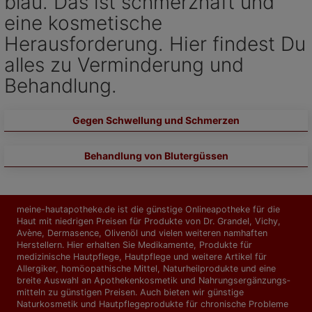
blau. Das ist schmerzhaft und
eine kosmetische
Herausforderung. Hier findest Du
alles zu Verminderung und
Behandlung.
Gegen Schwellung und Schmerzen
Behandlung von Blutergüssen
meine-hautapotheke.de ist die günstige Onlineapotheke für die
Haut mit niedrigen Preisen für Produkte von Dr. Grandel, Vichy,
Avène, Dermasence, Olivenöl und vielen weiteren namhaften
Herstellern. Hier erhalten Sie Medikamente, Produkte für
medizinische Hautpflege, Hautpflege und weitere Artikel für
Allergiker, homöopathische Mittel, Naturheilprodukte und eine
breite Auswahl an Apothekenkosmetik und Nahrungs­ergänzungs­
mitteln zu günstigen Preisen. Auch bieten wir günstige
Naturkosmetik und Hautpflegeprodukte für chronische Probleme