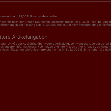
renwert von 129,00 EUR versandkostenfrei.
nungspreis nach der Großen Deutschen Spezialitätentaxe (sog. Lauer-Taxe) bei Abg
dnung in der Fassung zum 31.12.2003 ergibt. Bei nicht verschreibungspflichtigen 
itere Artikelangaben
dnung (LMIV) oder Auskünfte über weitere Artikelangaben wünschen, so besuchen Si
uch unseren Informationsservice nutzen und Ihre Fragen unter Angabe des Namens
schäftszeiten telefonisch erreichen unter 0431/22 00 515. Bitte haben Sie dafür V