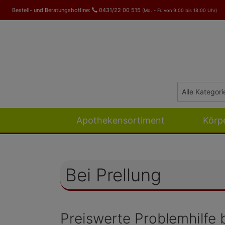
Bestell- und Beratungshotline:
0431/22 00 515
(Mo. - Fr. von 9:00 bis 18:00 Uhr)
Apothekensortiment
Körp
Bei Prellung
Preiswerte Problemhilfe 