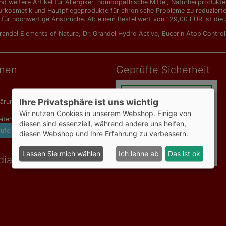
d weitere Artikel für Allergiker, homöopathische Mittel, Naturheilprodu
urkosmetik und Hautpflegeprodukte für chronische Probleme zu reduzierten 
 für hochwertige Ansprüche. Ab einem Bestellwert von 129,00 EUR ist die Z
Grandel Elements of Nature
,
Dr. Grandel Hydro Active
,
Eucerin AtopiContro
onen
Geprüfte Sicherheit
Ihre Privatsphäre ist uns wichtig
lärung
Wir nutzen Cookies in unserem Webshop. Einige von
iten
diesen sind essenziell, während andere uns helfen,
rufen
diesen Webshop und Ihre Erfahrung zu verbessern.
Lassen Sie mich wählen
Ich lehne ab
Das ist ok
dia