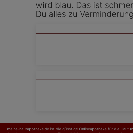
wird blau. Das ist schme
Du alles zu Verminderun
meine-hautapotheke.de ist die günstige Onlineapotheke für die Haut mi