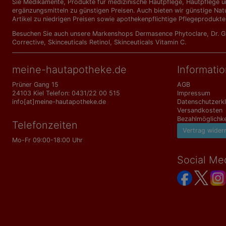
Sie Medikamente, Produkte für medizinische Hautpflege, Hautpflege un
ergänzungs­mitteln zu günstigen Preisen. Auch bieten wir günstige Nat
Artikel zu niedrigen Preisen sowie apothekenpflichtige Pflegeprodukte
Besuchen Sie auch unsere Markenshops
Dermasence Phytoclare
,
Dr. 
Corrective
,
Skinceuticals Retinol
,
Skinceuticals Vitamin C
.
meine-hautapotheke.de
Informati
Prüner Gang 15
AGB
24103 Kiel Telefon: 0431/22 00 515
Impressum
info[at]meine-hautapotheke.de
Datenschutzerk
Versandkosten
Bezahlmöglichke
Telefonzeiten
Vertrag wider
Mo-Fr 09:00-18:00 Uhr
Social Me