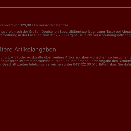
renwert von 129,00 EUR versandkostenfrei.
nungspreis nach der Großen Deutschen Spezialitätentaxe (sog. Lauer-Taxe) bei Abg
dnung in der Fassung zum 31.12.2003 ergibt. Bei nicht verschreibungspflichtigen 
itere Artikelangaben
dnung (LMIV) oder Auskünfte über weitere Artikelangaben wünschen, so besuchen Si
uch unseren Informationsservice nutzen und Ihre Fragen unter Angabe des Namens
schäftszeiten telefonisch erreichen unter 0431/22 00 515. Bitte haben Sie dafür V