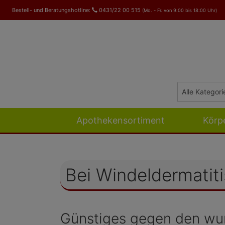
Bestell- und Beratungshotline:
0431/22 00 515
(Mo. - Fr. von 9:00 bis 18:00 Uhr)
Apothekensortiment
Körp
Bei Windeldermatiti
Günstiges gegen den wund