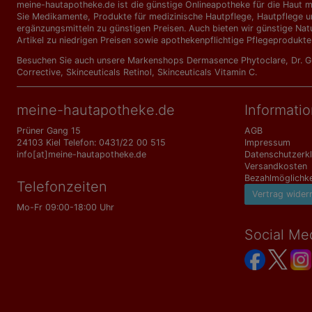
meine-hautapotheke.de ist die günstige Onlineapotheke für die Haut mi
Sie Medikamente, Produkte für medizinische Hautpflege, Hautpflege un
ergänzungs­mitteln zu günstigen Preisen. Auch bieten wir günstige Nat
Artikel zu niedrigen Preisen sowie apothekenpflichtige Pflegeprodukte
Besuchen Sie auch unsere Markenshops
Dermasence Phytoclare
,
Dr. 
Corrective
,
Skinceuticals Retinol
,
Skinceuticals Vitamin C
.
meine-hautapotheke.de
Informati
Prüner Gang 15
AGB
24103 Kiel Telefon: 0431/22 00 515
Impressum
info[at]meine-hautapotheke.de
Datenschutzerk
Versandkosten
Bezahlmöglichke
Telefonzeiten
Vertrag wider
Mo-Fr 09:00-18:00 Uhr
Social Me