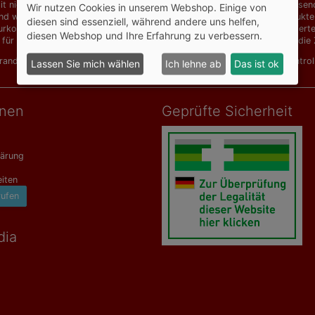
t niedrigen Preisen für Produkte von Dr. Grandel, Vichy, Avène, Dermasence
Wir nutzen Cookies in unserem Webshop. Einige von
d weitere Artikel für Allergiker, homöopathische Mittel, Naturheilprodu
diesen sind essenziell, während andere uns helfen,
urkosmetik und Hautpflegeprodukte für chronische Probleme zu reduzierten 
diesen Webshop und Ihre Erfahrung zu verbessern.
 für hochwertige Ansprüche. Ab einem Bestellwert von 129,00 EUR ist die Z
Grandel Elements of Nature
,
Dr. Grandel Hydro Active
,
Eucerin AtopiContro
Lassen Sie mich wählen
Ich lehne ab
Das ist ok
onen
Geprüfte Sicherheit
lärung
iten
rufen
dia