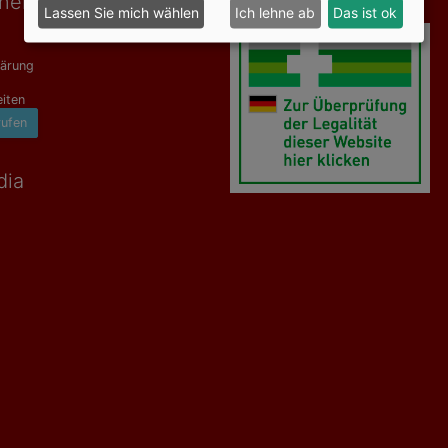
onen
Geprüfte Sicherheit
Lassen Sie mich wählen
Ich lehne ab
Das ist ok
lärung
iten
rufen
dia