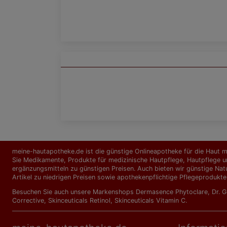
meine-hautapotheke.de ist die günstige Onlineapotheke für die Haut mi
Sie Medikamente, Produkte für medizinische Hautpflege, Hautpflege un
ergänzungs­mitteln zu günstigen Preisen. Auch bieten wir günstige Nat
Artikel zu niedrigen Preisen sowie apothekenpflichtige Pflegeprodukte
Besuchen Sie auch unsere Markenshops
Dermasence Phytoclare
,
Dr. 
Corrective
,
Skinceuticals Retinol
,
Skinceuticals Vitamin C
.