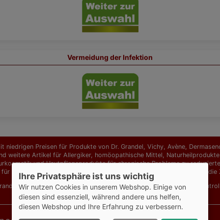
Vermeidung der Infektion
t niedrigen Preisen für Produkte von Dr. Grandel, Vichy, Avène, Dermasence
d weitere Artikel für Allergiker, homöopathische Mittel, Naturheilprodu
urkosmetik und Hautpflegeprodukte für chronische Probleme zu reduzierten 
 für hochwertige Ansprüche. Ab einem Bestellwert von 129,00 EUR ist die Z
Ihre Privatsphäre ist uns wichtig
Grandel Elements of Nature
,
Dr. Grandel Hydro Active
,
Eucerin AtopiContro
Wir nutzen Cookies in unserem Webshop. Einige von
diesen sind essenziell, während andere uns helfen,
diesen Webshop und Ihre Erfahrung zu verbessern.