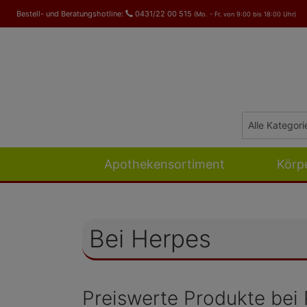
Bestell- und Beratungshotline:
0431/22 00 515
(Mo. - Fr. von 9:00 bis 18:00 Uhr)
Apothekensortiment
Körp
Bei Herpes
Preiswerte Produkte bei 