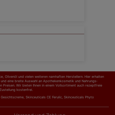
, Olivenöl und vielen weiteren namhaften Herstellern. Hier erhalten
kte und eine breite Auswahl an Apothekenkosmetik und Nahrungs­
Preisen. Wir bieten Ihnen in einem Vollsortiment auch rezeptfreie
ustellung kostenfrei.
l Gesichtscreme
,
Skinceuticals CE Ferulic
,
Skinceuticals Phyto