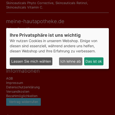
Skinceuticals Phyto Corrective
,
Skinceuticals Retinol
,
Skinceuticals Vitamin C
.
meine-hautapotheke.de
Prüner Gang 15
24103 Kiel Telefon: 0431/22 00 515
Ihre Privatsphäre ist uns wichtig
info[at]meine-hautapotheke.de
Wir nutzen Cookies in unserem Webshop. Einige von
diesen sind essenziell, während andere uns helfen,
Telefonzeiten
diesen Webshop und Ihre Erfahrung zu verbessern.
Mo-Fr 09:00-18:00 Uhr
Lassen Sie mich wählen
Ich lehne ab
Das ist ok
Informationen
AGB
Impressum
Datenschutzerklärung
Versandkosten
Bezahlmöglichkeiten
Vertrag widerrufen