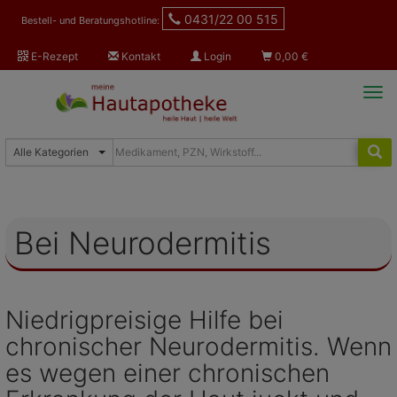
0431/22 00 515
Bestell- und Beratungshotline:
E-Rezept
Kontakt
Login
0,00
€
Tog
navi
Bei Neurodermitis
Niedrigpreisige Hilfe bei
chronischer Neurodermitis. Wenn
es wegen einer chronischen