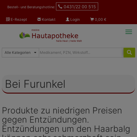
0431/22 00 515
Bestell- und Beratungshotline:
E-Rezept
Kontakt
Login
0,00
€
Tog
navi
Bei Furunkel
Produkte zu niedrigen Preisen
gegen Entzündungen.
Entzündungen um den Haarbalg