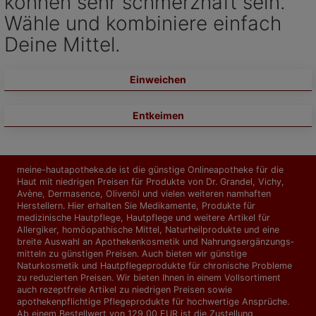
können sehr schmerzhaft sein.
Wähle und kombiniere einfach
Deine Mittel.
Einweichen
Entkeimen
meine-hautapotheke.de ist die günstige Onlineapotheke für die
Haut mit niedrigen Preisen für Produkte von Dr. Grandel, Vichy,
Avène, Dermasence, Olivenöl und vielen weiteren namhaften
Herstellern. Hier erhalten Sie Medikamente, Produkte für
medizinische Hautpflege, Hautpflege und weitere Artikel für
Allergiker, homöopathische Mittel, Naturheilprodukte und eine
breite Auswahl an Apothekenkosmetik und Nahrungs­ergänzungs­
mitteln zu günstigen Preisen. Auch bieten wir günstige
Naturkosmetik und Hautpflegeprodukte für chronische Probleme
zu reduzierten Preisen. Wir bieten Ihnen in einem Vollsortiment
auch rezeptfreie Artikel zu niedrigen Preisen sowie
apothekenpflichtige Pflegeprodukte für hochwertige Ansprüche.
Ab einem Bestellwert von 129,00 EUR ist die Zustellung