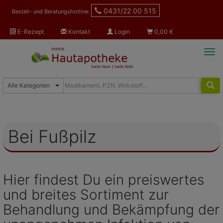
0431/22 00 515
Bestell- und Beratungshotline:
E-Rezept
Kontakt
Login
0,00
€
Tog
navi
Bei Fußpilz
Hier findest Du ein preiswertes
und breites Sortiment zur
Behandlung und Bekämpfung der