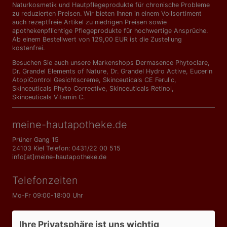
Naturkosmetik und Hautpflegeprodukte für chronische Probleme
zu reduzierten Preisen. Wir bieten Ihnen in einem Vollsortiment
auch rezeptfreie Artikel zu niedrigen Preisen sowie
apothekenpflichtige Pflegeprodukte für hochwertige Ansprüche.
Ab einem Bestellwert von 129,00 EUR ist die Zustellung
kostenfrei.
Besuchen Sie auch unsere Markenshops
Dermasence Phytoclare
,
Dr. Grandel Elements of Nature
,
Dr. Grandel Hydro Active
,
Eucerin
AtopiControl Gesichtscreme
,
Skinceuticals CE Ferulic
,
Skinceuticals Phyto Corrective
,
Skinceuticals Retinol
,
Skinceuticals Vitamin C
.
meine-hautapotheke.de
Prüner Gang 15
24103 Kiel Telefon: 0431/22 00 515
info[at]meine-hautapotheke.de
Telefonzeiten
Mo-Fr 09:00-18:00 Uhr
Informationen
Ihre Privatsphäre ist uns wichtig