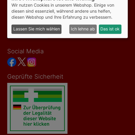
Wir nutzen Cookies in unserem Webshop. Einige von
AGB
diesen sind essenziell, während andere uns helfen,
Impressum
Datenschutzerklärung
diesen Webshop und Ihre Erfahrung zu verbessern.
Versandkosten
Bezahlmöglichkeiten
Lassen Sie mich wählen
Ich lehne ab
Das ist ok
Vertrag widerrufen
Social Media
Geprüfte Sicherheit