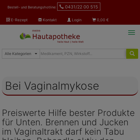
0431/22 00 515
Bestell- und Beratungshotline:
E-Rezept
Kontakt
Login
0,00
€
Tog
navi
Bei Vaginalmykose
Preiswerte Hilfe bester Produkte
für Unten. Brennen und Jucken
im Vaginaltrakt darf kein Tabu