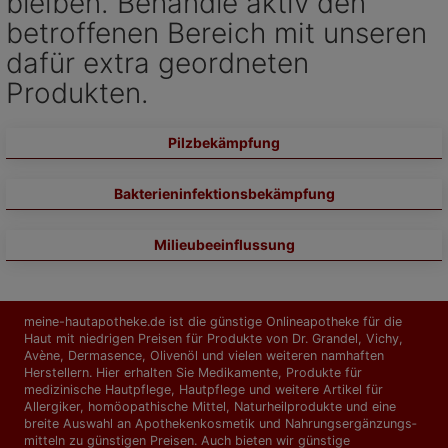
bleiben. Behandle aktiv den
betroffenen Bereich mit unseren
dafür extra geordneten
Produkten.
Pilzbekämpfung
Bakterieninfektionsbekämpfung
Milieubeeinflussung
meine-hautapotheke.de ist die günstige Onlineapotheke für die
Haut mit niedrigen Preisen für Produkte von Dr. Grandel, Vichy,
Avène, Dermasence, Olivenöl und vielen weiteren namhaften
Herstellern. Hier erhalten Sie Medikamente, Produkte für
medizinische Hautpflege, Hautpflege und weitere Artikel für
Allergiker, homöopathische Mittel, Naturheilprodukte und eine
breite Auswahl an Apothekenkosmetik und Nahrungs­ergänzungs­
mitteln zu günstigen Preisen. Auch bieten wir günstige