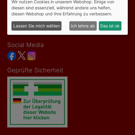
Wir nutzen Cookies in unserem Webshop. Einige von
Impressum
diesen sind essenziell, während andere uns helfen,
Datenschutzerklärung
diesen Webshop und Ihre Erfahrung zu verbessern.
Versandkosten
Bezahlmöglichkeiten
Lassen Sie mich wählen
Ich lehne ab
Das ist ok
Vertrag widerrufen
Social Media
Geprüfte Sicherheit