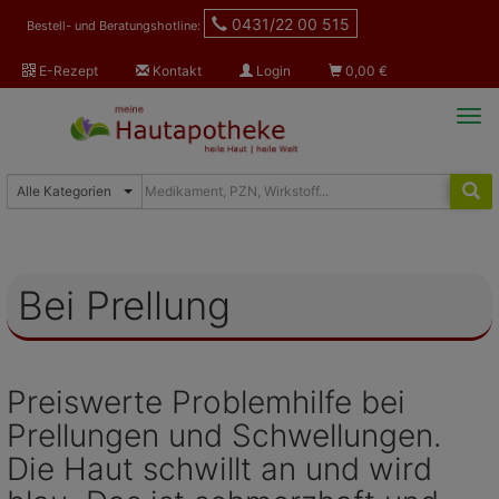
0431/22 00 515
Bestell- und Beratungshotline:
E-Rezept
Kontakt
Login
0,00
€
Tog
navi
Bei Prellung
Preiswerte Problemhilfe bei
Prellungen und Schwellungen.
Die Haut schwillt an und wird