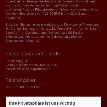
zu reduzierten Preisen. Wir bieten Ihnen in einem Vollsortiment
auch rezeptfreie Artikel zu niedrigen Preisen sowie
apothekenpflichtige Pflegeprodukte für hochwertige Ansprüche.
Ab einem Bestellwert von 129,00 EUR ist die Zustellung
kostenfrei.
Besuchen Sie auch unsere Markenshops
Dermasence Phytoclare
,
Dr. Grandel Elements of Nature
,
Dr. Grandel Hydro Active
,
Eucerin
AtopiControl Gesichtscreme
,
Skinceuticals CE Ferulic
,
Skinceuticals Phyto Corrective
,
Skinceuticals Retinol
,
Skinceuticals Vitamin C
.
meine-hautapotheke.de
Prüner Gang 15
24103 Kiel Telefon: 0431/22 00 515
info[at]meine-hautapotheke.de
Telefonzeiten
Mo-Fr 09:00-18:00 Uhr
Informationen
Ihre Privatsphäre ist uns wichtig
AGB