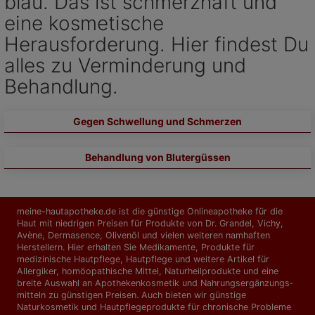
blau. Das ist schmerzhaft und
eine kosmetische
Herausforderung. Hier findest Du
alles zu Verminderung und
Behandlung.
Gegen Schwellung und Schmerzen
Behandlung von Blutergüssen
meine-hautapotheke.de ist die günstige Onlineapotheke für die
Haut mit niedrigen Preisen für Produkte von Dr. Grandel, Vichy,
Avène, Dermasence, Olivenöl und vielen weiteren namhaften
Herstellern. Hier erhalten Sie Medikamente, Produkte für
medizinische Hautpflege, Hautpflege und weitere Artikel für
Allergiker, homöopathische Mittel, Naturheilprodukte und eine
breite Auswahl an Apothekenkosmetik und Nahrungs­ergänzungs­
mitteln zu günstigen Preisen. Auch bieten wir günstige
Naturkosmetik und Hautpflegeprodukte für chronische Probleme