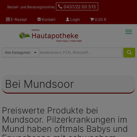
0431/22 00 515
Bestell- und Beratungshotline:
E-Rezept
Kontakt
Login
0,00
€
Tog
navi
Bei Mundsoor
Preiswerte Produkte bei
Mundsoor. Pilzerkrankungen im
Mund haben oftmals Babys und