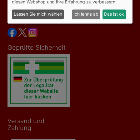
diesen Webshop und Ihre Erfahrung zu verbessern.
Vertrag widerrufen
Lassen Sie mich wählen
Ich lehne ab
Das ist ok
Social Media
Geprüfte Sicherheit
Versand und
Zahlung