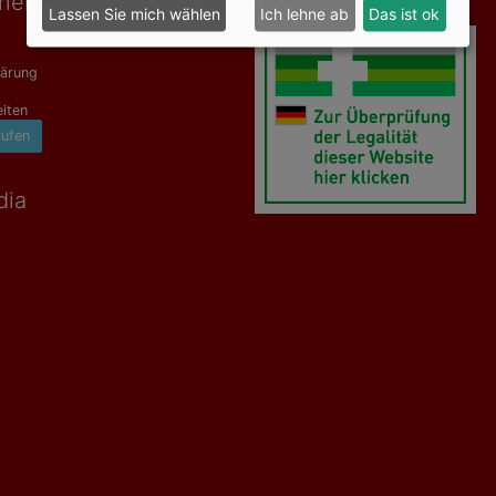
onen
Geprüfte Sicherheit
Lassen Sie mich wählen
Ich lehne ab
Das ist ok
lärung
iten
rufen
dia