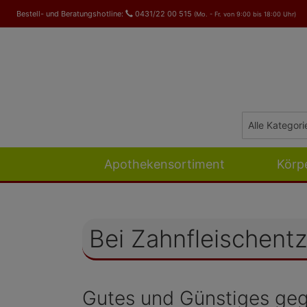
Bestell- und Beratungshotline:
0431/22 00 515
(Mo. - Fr. von 9:00 bis 18:00 Uhr)
Apothekensortiment
Körp
Bei Zahnfleischent
Gutes und Günstiges ge