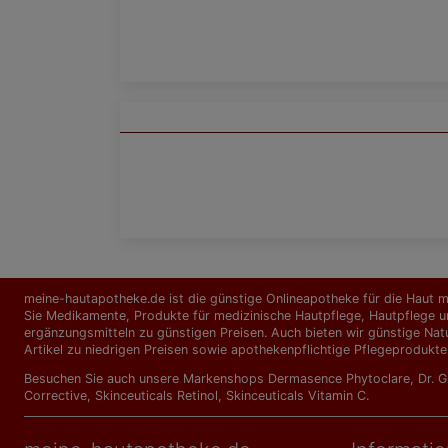
meine-hautapotheke.de ist die günstige Onlineapotheke für die Haut mi
Sie Medikamente, Produkte für medizinische Hautpflege, Hautpflege un
ergänzungs­mitteln zu günstigen Preisen. Auch bieten wir günstige Nat
Artikel zu niedrigen Preisen sowie apothekenpflichtige Pflegeprodukte
Besuchen Sie auch unsere Markenshops
Dermasence Phytoclare
,
Dr. 
Corrective
,
Skinceuticals Retinol
,
Skinceuticals Vitamin C
.