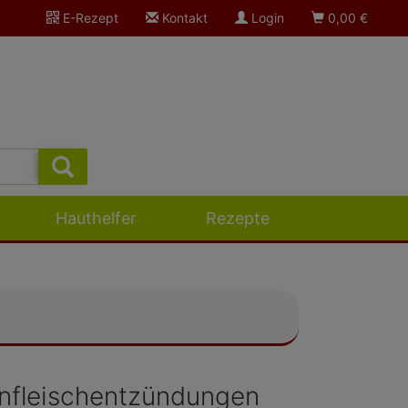
E-Rezept
Kontakt
Login
0,00
€
Hauthelfer
Rezepte
nfleischentzündungen