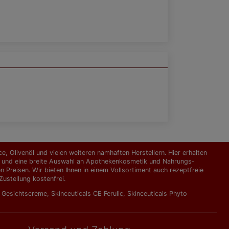
, Olivenöl und vielen weiteren namhaften Herstellern. Hier erhalten
kte und eine breite Auswahl an Apothekenkosmetik und Nahrungs­
Preisen. Wir bieten Ihnen in einem Vollsortiment auch rezeptfreie
ustellung kostenfrei.
l Gesichtscreme
,
Skinceuticals CE Ferulic
,
Skinceuticals Phyto