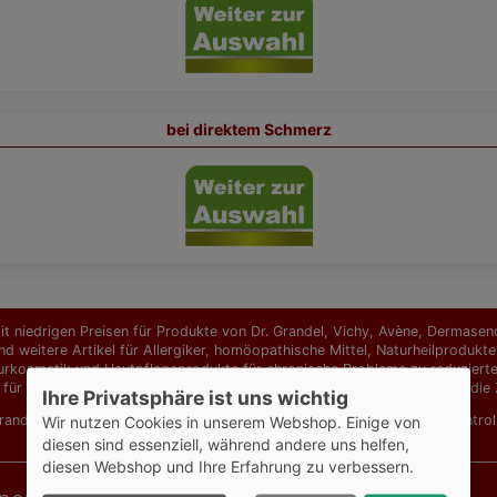
bei direktem Schmerz
t niedrigen Preisen für Produkte von Dr. Grandel, Vichy, Avène, Dermasence
d weitere Artikel für Allergiker, homöopathische Mittel, Naturheilprodu
urkosmetik und Hautpflegeprodukte für chronische Probleme zu reduzierten 
 für hochwertige Ansprüche. Ab einem Bestellwert von 129,00 EUR ist die Z
Ihre Privatsphäre ist uns wichtig
Grandel Elements of Nature
,
Dr. Grandel Hydro Active
,
Eucerin AtopiContro
Wir nutzen Cookies in unserem Webshop. Einige von
diesen sind essenziell, während andere uns helfen,
diesen Webshop und Ihre Erfahrung zu verbessern.