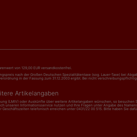
renwert von 129,00 EUR versandkostenfrei.
nungspreis nach der Großen Deutschen Spezialitätentaxe (sog. Lauer-Taxe) bei Abg
dnung in der Fassung zum 31.12.2003 ergibt. Bei nicht verschreibungspflichtigen 
itere Artikelangaben
dnung (LMIV) oder Auskünfte über weitere Artikelangaben wünschen, so besuchen Si
uch unseren Informationsservice nutzen und Ihre Fragen unter Angabe des Namens
schäftszeiten telefonisch erreichen unter 0431/22 00 515. Bitte haben Sie dafür V