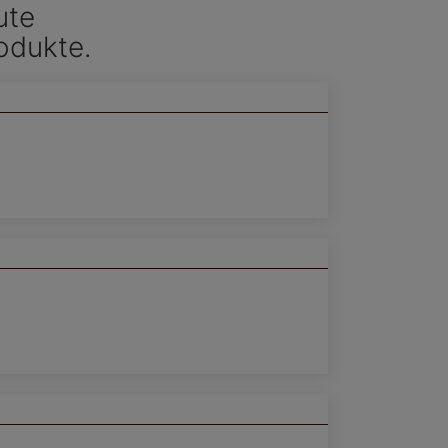
ute
odukte.