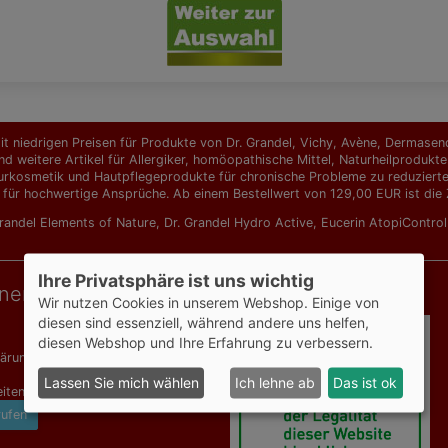
t niedrigen Preisen für Produkte von Dr. Grandel, Vichy, Avène, Dermasence
d weitere Artikel für Allergiker, homöopathische Mittel, Naturheilprodu
urkosmetik und Hautpflegeprodukte für chronische Probleme zu reduzierten 
 für hochwertige Ansprüche. Ab einem Bestellwert von 129,00 EUR ist die Z
Grandel Elements of Nature
,
Dr. Grandel Hydro Active
,
Eucerin AtopiContro
Ihre Privatsphäre ist uns wichtig
onen
Geprüfte Sicherheit
Wir nutzen Cookies in unserem Webshop. Einige von
diesen sind essenziell, während andere uns helfen,
diesen Webshop und Ihre Erfahrung zu verbessern.
lärung
Lassen Sie mich wählen
Ich lehne ab
Das ist ok
iten
rufen