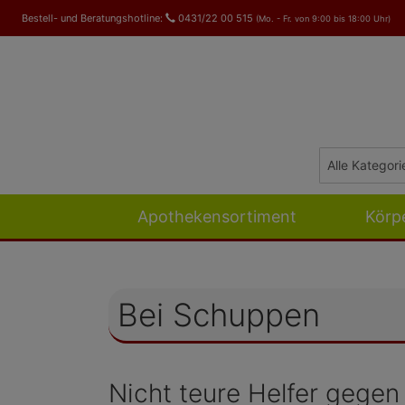
Bestell- und Beratungshotline:
0431/22 00 515
(Mo. - Fr. von 9:00 bis 18:00 Uhr)
Apothekensortiment
Körp
Bei Schuppen
Nicht teure Helfer gege