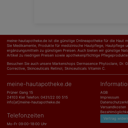
meine-hautapotheke.de ist die günstige Onlineapotheke für die Haut mi
Sie Medikamente, Produkte für medizinische Hautpflege, Hautpflege un
ergänzungs­mitteln zu günstigen Preisen. Auch bieten wir günstige Nat
Artikel zu niedrigen Preisen sowie apothekenpflichtige Pflegeprodukte
Besuchen Sie auch unsere Markenshops
Dermasence Phytoclare
,
Dr. 
Corrective
,
Skinceuticals Retinol
,
Skinceuticals Vitamin C
.
meine-hautapotheke.de
Informati
Prüner Gang 15
AGB
24103 Kiel Telefon: 0431/22 00 515
Impressum
info[at]meine-hautapotheke.de
Datenschutzerk
Versandkosten
Bezahlmöglichke
Telefonzeiten
Vertrag wider
Mo-Fr 09:00-18:00 Uhr