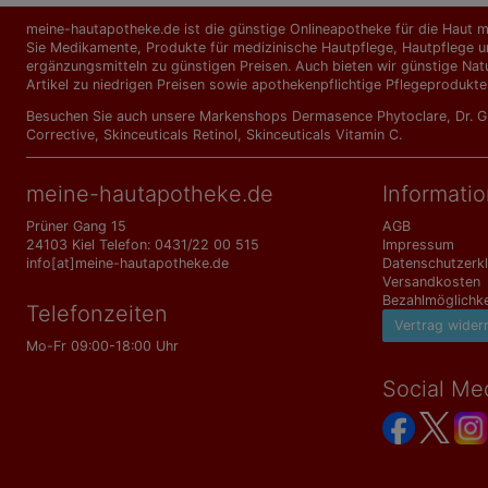
meine-hautapotheke.de ist die günstige Onlineapotheke für die Haut mi
Sie Medikamente, Produkte für medizinische Hautpflege, Hautpflege un
ergänzungs­mitteln zu günstigen Preisen. Auch bieten wir günstige Nat
Artikel zu niedrigen Preisen sowie apothekenpflichtige Pflegeprodukte
Besuchen Sie auch unsere Markenshops
Dermasence Phytoclare
,
Dr. 
Corrective
,
Skinceuticals Retinol
,
Skinceuticals Vitamin C
.
meine-hautapotheke.de
Informati
Prüner Gang 15
AGB
24103 Kiel Telefon: 0431/22 00 515
Impressum
info[at]meine-hautapotheke.de
Datenschutzerk
Versandkosten
Bezahlmöglichke
Telefonzeiten
Vertrag wider
Mo-Fr 09:00-18:00 Uhr
Social Me