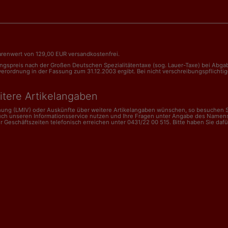
renwert von 129,00 EUR versandkostenfrei.
nungspreis nach der Großen Deutschen Spezialitätentaxe (sog. Lauer-Taxe) bei Abg
dnung in der Fassung zum 31.12.2003 ergibt. Bei nicht verschreibungspflichtigen 
itere Artikelangaben
dnung (LMIV) oder Auskünfte über weitere Artikelangaben wünschen, so besuchen Si
uch unseren Informationsservice nutzen und Ihre Fragen unter Angabe des Namens
schäftszeiten telefonisch erreichen unter 0431/22 00 515. Bitte haben Sie dafür V