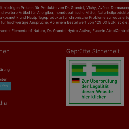
t niedrigen Preisen für Produkte von Dr. Grandel, Vichy, Avène, Dermasence
d weitere Artikel für Allergiker, homöopathische Mittel, Naturheilprodu
urkosmetik und Hautpflegeprodukte für chronische Probleme zu reduzierten 
 für hochwertige Ansprüche. Ab einem Bestellwert von 129,00 EUR ist die Z
Grandel Elements of Nature
,
Dr. Grandel Hydro Active
,
Eucerin AtopiContro
onen
Geprüfte Sicherheit
lärung
iten
rufen
dia