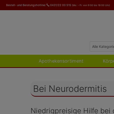
Bestell- und Beratungshotline:
0431/22 00 515
(Mo. - Fr. von 9:00 bis 18:00 Uhr)
Apothekensortiment
Körp
Bei Neurodermitis
Niedrigpreisige Hilfe be