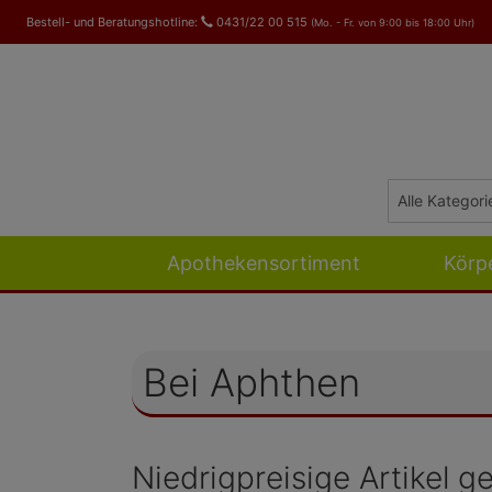
Bestell- und Beratungshotline:
0431/22 00 515
(Mo. - Fr. von 9:00 bis 18:00 Uhr)
Apothekensortiment
Körp
Bei Aphthen
Niedrigpreisige Artikel