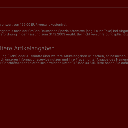
renwert von 129,00 EUR versandkostenfrei.
nungspreis nach der Großen Deutschen Spezialitätentaxe (sog. Lauer-Taxe) bei Abg
dnung in der Fassung zum 31.12.2003 ergibt. Bei nicht verschreibungspflichtigen 
itere Artikelangaben
dnung (LMIV) oder Auskünfte über weitere Artikelangaben wünschen, so besuchen Si
uch unseren Informationsservice nutzen und Ihre Fragen unter Angabe des Namens
schäftszeiten telefonisch erreichen unter 0431/22 00 515. Bitte haben Sie dafür V