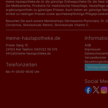
meine-hautapotheke.de ist die günstige Onlineapotheke für die Haut mi
Sie Medikamente, Produkte für medizinische Hautpflege, Hautpflege un
ergänzungs­mitteln zu günstigen Preisen. Auch bieten wir günstige Nat
Artikel zu niedrigen Preisen sowie apothekenpflichtige Pflegeprodukte
Besuchen Sie auch unsere Markenshops
Dermasence Phytoclare
,
Dr. 
Corrective
,
Skinceuticals Retinol
,
Skinceuticals Vitamin C
.
meine-hautapotheke.de
Informati
Prüner Gang 15
AGB
24103 Kiel Telefon: 0431/22 00 515
Impressum
info[at]meine-hautapotheke.de
Datenschutzerk
Versandkosten
Bezahlmöglichke
Telefonzeiten
Vertrag wider
Mo-Fr 09:00-18:00 Uhr
Social Me