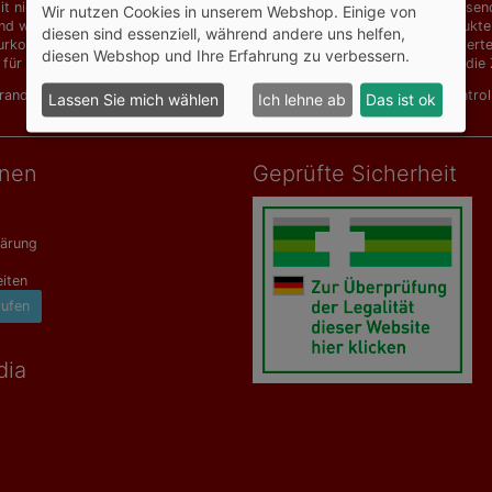
t niedrigen Preisen für Produkte von Dr. Grandel, Vichy, Avène, Dermasence
Wir nutzen Cookies in unserem Webshop. Einige von
d weitere Artikel für Allergiker, homöopathische Mittel, Naturheilprodu
diesen sind essenziell, während andere uns helfen,
urkosmetik und Hautpflegeprodukte für chronische Probleme zu reduzierten 
diesen Webshop und Ihre Erfahrung zu verbessern.
 für hochwertige Ansprüche. Ab einem Bestellwert von 129,00 EUR ist die Z
Grandel Elements of Nature
,
Dr. Grandel Hydro Active
,
Eucerin AtopiContro
Lassen Sie mich wählen
Ich lehne ab
Das ist ok
onen
Geprüfte Sicherheit
lärung
iten
rufen
dia