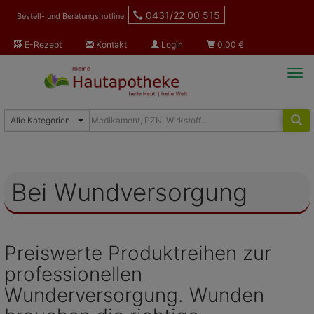
0431/22 00 515
Bestell- und Beratungshotline:
E-Rezept
Kontakt
Login
0,00
€
Tog
navi
Bei Wundversorgung
Preiswerte Produktreihen zur
professionellen
Wunderversorgung. Wunden