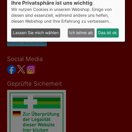
Ihre Privatsphäre ist uns wichtig
Informationen
Wir nutzen Cookies in unserem Webshop. Einige von
AGB
diesen sind essenziell, während andere uns helfen,
Impressum
diesen Webshop und Ihre Erfahrung zu verbessern.
Datenschutzerklärung
Versandkosten
Lassen Sie mich wählen
Ich lehne ab
Das ist ok
Bezahlmöglichkeiten
Vertrag widerrufen
Social Media
Geprüfte Sicherheit