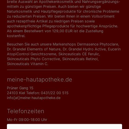
breite Auswahl an Apothekenkosmetik und Nahrungs­ergänzungs­
mitteln zu günstigen Preisen. Auch bieten wir günstige
Naturkosmetik und Hautpflegeprodukte für chronische Probleme
zu reduzierten Preisen. Wir bieten Ihnen in einem Vollsortiment
auch rezeptfreie Artikel zu niedrigen Preisen sowie
apothekenpflichtige Pflegeprodukte für hochwertige Ansprüche.
Ab einem Bestellwert von 129,00 EUR ist die Zustellung
kostenfrei.
Besuchen Sie auch unsere Markenshops
Dermasence Phytoclare
,
Dr. Grandel Elements of Nature
,
Dr. Grandel Hydro Active
,
Eucerin
AtopiControl Gesichtscreme
,
Skinceuticals CE Ferulic
,
Skinceuticals Phyto Corrective
,
Skinceuticals Retinol
,
Skinceuticals Vitamin C
.
meine-hautapotheke.de
Prüner Gang 15
24103 Kiel Telefon: 0431/22 00 515
info[at]meine-hautapotheke.de
Telefonzeiten
Mo-Fr 09:00-18:00 Uhr