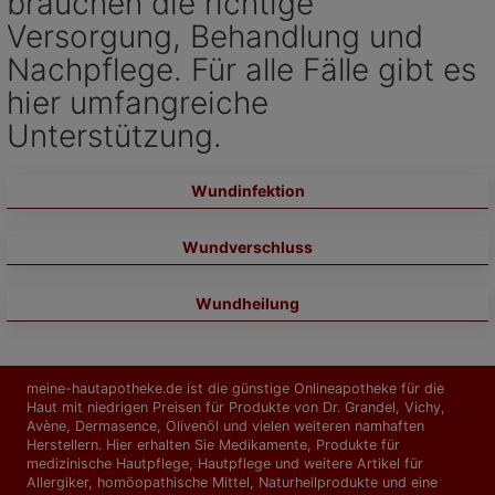
brauchen die richtige
Versorgung, Behandlung und
Nachpflege. Für alle Fälle gibt es
hier umfangreiche
Unterstützung.
Wundinfektion
Wundverschluss
Wundheilung
meine-hautapotheke.de ist die günstige Onlineapotheke für die
Haut mit niedrigen Preisen für Produkte von Dr. Grandel, Vichy,
Avène, Dermasence, Olivenöl und vielen weiteren namhaften
Herstellern. Hier erhalten Sie Medikamente, Produkte für
medizinische Hautpflege, Hautpflege und weitere Artikel für
Allergiker, homöopathische Mittel, Naturheilprodukte und eine