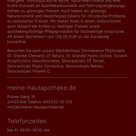
Allergiker, homöopathische Mittel, Naturheilprodukte und eine
breite Auswahl an Apothekenkosmetik und Nahrungs­ergänzungs­
mitteln zu günstigen Preisen. Auch bieten wir günstige
Naturkosmetik und Hautpflegeprodukte für chronische Probleme
zu reduzierten Preisen. Wir bieten Ihnen in einem Vollsortiment
auch rezeptfreie Artikel zu niedrigen Preisen sowie
apothekenpflichtige Pflegeprodukte für hochwertige Ansprüche.
Ab einem Bestellwert von 129,00 EUR ist die Zustellung
kostenfrei.
Besuchen Sie auch unsere Markenshops
Dermasence Phytoclare
,
Dr. Grandel Elements of Nature
,
Dr. Grandel Hydro Active
,
Eucerin
AtopiControl Gesichtscreme
,
Skinceuticals CE Ferulic
,
Skinceuticals Phyto Corrective
,
Skinceuticals Retinol
,
Skinceuticals Vitamin C
.
meine-hautapotheke.de
Prüner Gang 15
24103 Kiel Telefon: 0431/22 00 515
info[at]meine-hautapotheke.de
Telefonzeiten
Mo-Fr 09:00-18:00 Uhr