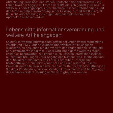
Abrechnungspreis nach der Großen Deutschen Spezialitätentaxe (sog.
Lauer-Taxe) bei Abgabe zu Lasten der GKV, die sich gemäß §129 Abs. 5a
SGB V aus dem Abgabepreis des pharmazeutischen Unternehmens und
der Arzneimittelpreisverordnung in der Fassung zum 31.12.2003 ergibt.
Bei nicht verschreibungspflichtigen Arzneimitteln ist der Preis für
Apotheken nicht verbindlich.
Lebensmittelinformations­verordnung und
weitere Artikelangaben
Sollten Sie weitere Informationen gemäß der Lebensmittel­informations­
verordnung (LMIV) oder Auskünfte über weitere Artikelangaben
wünschen, so besuchen Sie die Website des angegebenen Herstellers
oder kontaktieren ihn direkt. Dieser wird Ihnen gerne weitere Fragen
kostenlos beantworten. Sie können auch unseren Informationsservice
nutzen und Ihre Fragen unter Angabe des Namens, des Herstellers und
der Pharmazentralnummer des Artikels schreiben: info@meine-
hautapotheke.de. Natürlich können Sie uns auch während unserer
Geschäftszeiten telefonisch erreichen unter 0431/22 00 515. Bitte haben
Sie dafür Verständnis, dass vollständige Informationen erst bei Vorliegen
des Artikels vor der Lieferung an Sie verfügbar sein können.