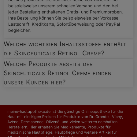
beispielsweise unserem schnellen Versand und den bei
jeder Bestellung enthaltenen Gratis- und Premiumproben.
Ihre Bestellung können Sie beispielsweise per Vorkasse,
Lastschrift, Kreditkarte, Sofortüberweisung oder PayPal
begleichen.
Welche wichtigen Inhaltsstoffe enthält
die Skinceuticals Retinol Creme?
Welche Produkte abseits der
Skinceuticals Retinol Creme finden
unsere Kunden hier?
meine-hautapotheke.de ist die günstige Onlineapotheke für die
Haut mit niedrigen Preisen für Produkte von Dr. Grandel, Vichy,
Avène, Dermasence, Olivenöl und vielen weiteren namhaften
Herstellern. Hier erhalten Sie Medikamente, Produkte für
medizinische Hautpflege, Hautpflege und weitere Artikel für