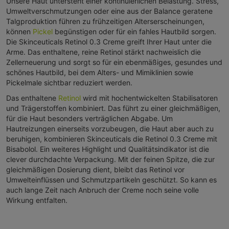
Unsere Haut untersteht einer kontinuierlichen Belastung. Stress,
Umweltverschmutzungen oder eine aus der Balance geratene
Talgproduktion führen zu frühzeitigen Alterserscheinungen,
können
Pickel
begünstigen oder für ein fahles Hautbild sorgen.
Die Skinceuticals Retinol 0.3 Creme greift Ihrer Haut unter die
Arme. Das enthaltene, reine Retinol stärkt nachweislich die
Zellerneuerung und sorgt so für ein ebenmäßiges, gesundes und
schönes Hautbild, bei dem Alters- und Mimiklinien sowie
Pickelmale sichtbar reduziert werden.
Das enthaltene
Retinol
wird mit hochentwickelten Stabilisatoren
und Trägerstoffen kombiniert. Das führt zu einer gleichmäßigen,
für die Haut besonders verträglichen Abgabe. Um
Hautreizungen einerseits vorzubeugen, die Haut aber auch zu
beruhigen, kombinieren Skinceuticals die Retinol 0.3 Creme mit
Bisabolol. Ein weiteres Highlight und Qualitätsindikator ist die
clever durchdachte Verpackung. Mit der feinen Spitze, die zur
gleichmäßigen Dosierung dient, bleibt das Retinol vor
Umwelteinflüssen und Schmutzpartikeln geschützt. So kann es
auch lange Zeit nach Anbruch der Creme noch seine volle
Wirkung entfalten.