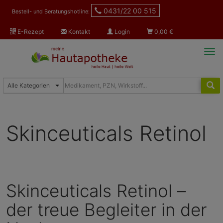
0431/22 00 515
Bestell- und Beratungshotline:
E-Rezept
Kontakt
Login
0,00
€
Tog
navi
Skinceuticals Retinol
Skinceuticals Retinol –
der treue Begleiter in der