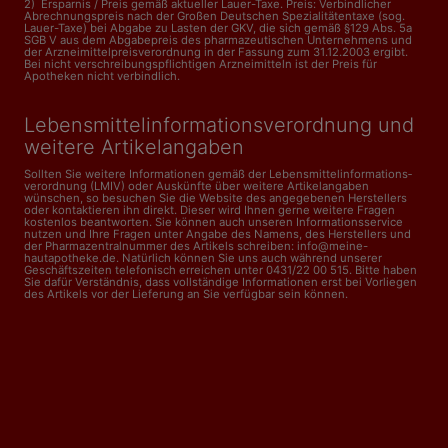
2) Ersparnis / Preis gemäß aktueller Lauer-Taxe. Preis: Verbindlicher
Abrechnungspreis nach der Großen Deutschen Spezialitätentaxe (sog.
Lauer-Taxe) bei Abgabe zu Lasten der GKV, die sich gemäß §129 Abs. 5a
SGB V aus dem Abgabepreis des pharmazeutischen Unternehmens und
der Arzneimittelpreisverordnung in der Fassung zum 31.12.2003 ergibt.
Bei nicht verschreibungspflichtigen Arzneimitteln ist der Preis für
Apotheken nicht verbindlich.
Lebensmittelinformations­verordnung und
weitere Artikelangaben
Sollten Sie weitere Informationen gemäß der Lebensmittel­informations­
verordnung (LMIV) oder Auskünfte über weitere Artikelangaben
wünschen, so besuchen Sie die Website des angegebenen Herstellers
oder kontaktieren ihn direkt. Dieser wird Ihnen gerne weitere Fragen
kostenlos beantworten. Sie können auch unseren Informationsservice
nutzen und Ihre Fragen unter Angabe des Namens, des Herstellers und
der Pharmazentralnummer des Artikels schreiben: info@meine-
hautapotheke.de. Natürlich können Sie uns auch während unserer
Geschäftszeiten telefonisch erreichen unter 0431/22 00 515. Bitte haben
Sie dafür Verständnis, dass vollständige Informationen erst bei Vorliegen
des Artikels vor der Lieferung an Sie verfügbar sein können.