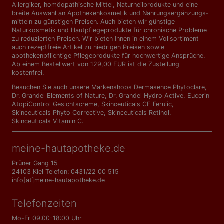
Allergiker, homöopathische Mittel, Naturheilprodukte und eine
breite Auswahl an Apothekenkosmetik und Nahrungs­ergänzungs­
mitteln zu günstigen Preisen. Auch bieten wir günstige
Naturkosmetik und Hautpflegeprodukte für chronische Probleme
zu reduzierten Preisen. Wir bieten Ihnen in einem Vollsortiment
auch rezeptfreie Artikel zu niedrigen Preisen sowie
apothekenpflichtige Pflegeprodukte für hochwertige Ansprüche.
Ab einem Bestellwert von 129,00 EUR ist die Zustellung
kostenfrei.
Besuchen Sie auch unsere Markenshops
Dermasence Phytoclare
,
Dr. Grandel Elements of Nature
,
Dr. Grandel Hydro Active
,
Eucerin
AtopiControl Gesichtscreme
,
Skinceuticals CE Ferulic
,
Skinceuticals Phyto Corrective
,
Skinceuticals Retinol
,
Skinceuticals Vitamin C
.
meine-hautapotheke.de
Prüner Gang 15
24103 Kiel Telefon: 0431/22 00 515
info[at]meine-hautapotheke.de
Telefonzeiten
Mo-Fr 09:00-18:00 Uhr