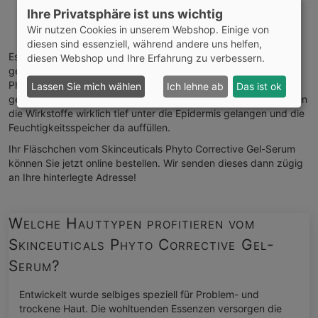
Hals
Ihre Privatsphäre ist uns wichtig
Dekolleté
Wir nutzen Cookies in unserem Webshop. Einige von
andere trockene Körperstellen
diesen sind essenziell, während andere uns helfen,
Es zieht innerhalb weniger Minuten ein und hinterlässt eine
diesen Webshop und Ihre Erfahrung zu verbessern.
geschmeidige Hautoberfläche. Tragen Sie das Skinceuticals
Phyto Corrective Gel-Serum immer nur auf das gründlich
Lassen Sie mich wählen
Ich lehne ab
Das ist ok
gereinigte Gesicht (oder andere Hautpartien) auf. Nur so können
die Wirkstoffe wirklich tief unter die Epidermis gelangen und die
Feuchtigkeitsspeicher da auffüllen.
Ihr Fläschchen vom Skinceuticals Phyto Corrective Gel-Serum
können Sie jetzt online bestellen. Wir senden dieses dann zügig
an Ihre hinterlegte Adresse!
Welche Hauttypen profitieren vom
Skinceuticals Phyto Corrective Gel-
Serum?
Entwickelt wurde selbiges speziell für Problem- und
trockene Haut. Die wohltuenden Essenzen versorgen die