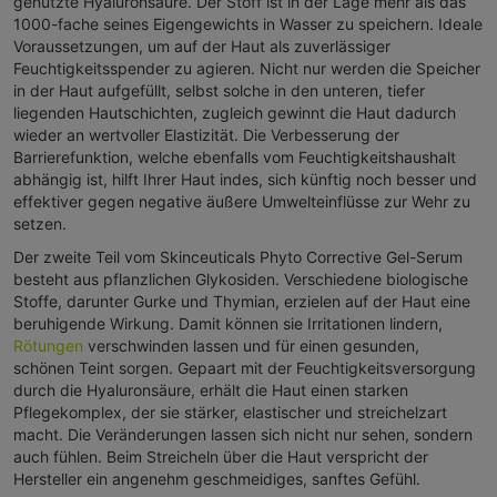
genutzte Hyaluronsäure. Der Stoff ist in der Lage mehr als das
1000-fache seines Eigengewichts in Wasser zu speichern. Ideale
Voraussetzungen, um auf der Haut als zuverlässiger
Feuchtigkeitsspender zu agieren. Nicht nur werden die Speicher
in der Haut aufgefüllt, selbst solche in den unteren, tiefer
liegenden Hautschichten, zugleich gewinnt die Haut dadurch
wieder an wertvoller Elastizität. Die Verbesserung der
Barrierefunktion, welche ebenfalls vom Feuchtigkeitshaushalt
abhängig ist, hilft Ihrer Haut indes, sich künftig noch besser und
effektiver gegen negative äußere Umwelteinflüsse zur Wehr zu
setzen.
Der zweite Teil vom Skinceuticals Phyto Corrective Gel-Serum
besteht aus pflanzlichen Glykosiden. Verschiedene biologische
Stoffe, darunter Gurke und Thymian, erzielen auf der Haut eine
beruhigende Wirkung. Damit können sie Irritationen lindern,
Rötungen
verschwinden lassen und für einen gesunden,
schönen Teint sorgen. Gepaart mit der Feuchtigkeitsversorgung
durch die Hyaluronsäure, erhält die Haut einen starken
Pflegekomplex, der sie stärker, elastischer und streichelzart
macht. Die Veränderungen lassen sich nicht nur sehen, sondern
auch fühlen. Beim Streicheln über die Haut verspricht der
Hersteller ein angenehm geschmeidiges, sanftes Gefühl.