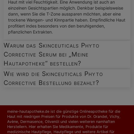
Haut mit viel Feuchtigkeit. Eine Anwendung ist auch an
einzelnen Gesichtspartien möglich. Denkbar beispielsweise
dann, wenn Sie die T-Zone aussparen möchten, aber eine
trockene Wangen- und Kinnpartie haben. Empfindliche Haut
profitiert indes besonders von den beruhigenden,
pflanzlichen Extrakten.
Warum das Skinceuticals Phyto
Corrective Serum bei „Meine
Hautapotheke“ bestellen?
Wie wird die Skinceuticals Phyto
Corrective Bestellung bezahlt?
meine-hautapotheke.de ist die günstige Onlineapotheke für die
Haut mit niedrigen Preisen für Produkte von Dr. Grandel, Vichy,
Avène, Dermasence, Olivenöl und vielen weiteren namhaften
Herstellern. Hier erhalten Sie Medikamente, Produkte für
medizinische Hautpflege, Hautpflege und weitere Artikel für