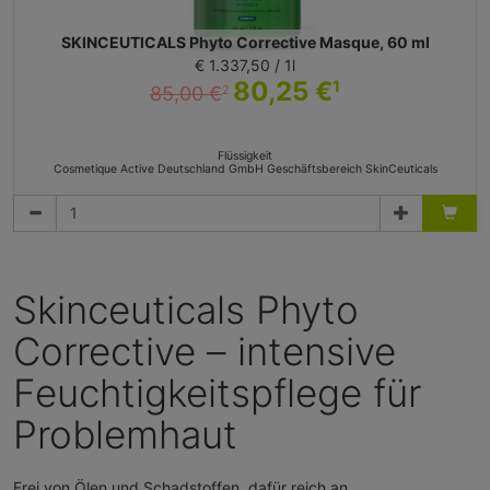
SKINCEUTICALS Phyto Corrective Masque, 60 ml
€ 1.337,50 / 1l
80,25 €
1
85,00 €
2
Flüssigkeit
Cosmetique Active Deutschland GmbH Geschäftsbereich SkinCeuticals
Skinceuticals Phyto
Corrective – intensive
Feuchtigkeitspflege für
Problemhaut
Frei von Ölen und Schadstoffen, dafür reich an