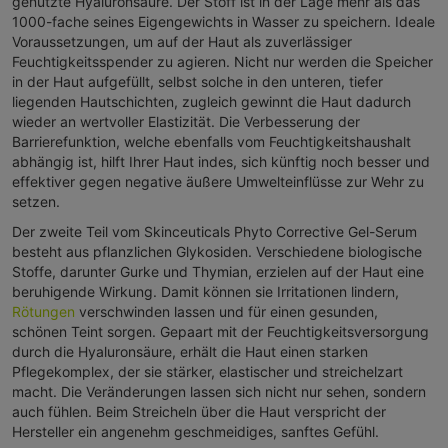
genutzte Hyaluronsäure. Der Stoff ist in der Lage mehr als das
1000-fache seines Eigengewichts in Wasser zu speichern. Ideale
Voraussetzungen, um auf der Haut als zuverlässiger
Feuchtigkeitsspender zu agieren. Nicht nur werden die Speicher
in der Haut aufgefüllt, selbst solche in den unteren, tiefer
liegenden Hautschichten, zugleich gewinnt die Haut dadurch
wieder an wertvoller Elastizität. Die Verbesserung der
Barrierefunktion, welche ebenfalls vom Feuchtigkeitshaushalt
abhängig ist, hilft Ihrer Haut indes, sich künftig noch besser und
effektiver gegen negative äußere Umwelteinflüsse zur Wehr zu
setzen.
Der zweite Teil vom Skinceuticals Phyto Corrective Gel-Serum
besteht aus pflanzlichen Glykosiden. Verschiedene biologische
Stoffe, darunter Gurke und Thymian, erzielen auf der Haut eine
beruhigende Wirkung. Damit können sie Irritationen lindern,
Rötungen
verschwinden lassen und für einen gesunden,
schönen Teint sorgen. Gepaart mit der Feuchtigkeitsversorgung
durch die Hyaluronsäure, erhält die Haut einen starken
Pflegekomplex, der sie stärker, elastischer und streichelzart
macht. Die Veränderungen lassen sich nicht nur sehen, sondern
auch fühlen. Beim Streicheln über die Haut verspricht der
Hersteller ein angenehm geschmeidiges, sanftes Gefühl.