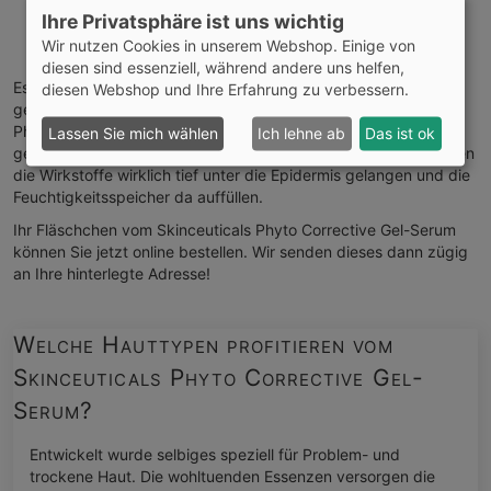
Hals
Ihre Privatsphäre ist uns wichtig
Dekolleté
Wir nutzen Cookies in unserem Webshop. Einige von
andere trockene Körperstellen
diesen sind essenziell, während andere uns helfen,
Es zieht innerhalb weniger Minuten ein und hinterlässt eine
diesen Webshop und Ihre Erfahrung zu verbessern.
geschmeidige Hautoberfläche. Tragen Sie das Skinceuticals
Phyto Corrective Gel-Serum immer nur auf das gründlich
Lassen Sie mich wählen
Ich lehne ab
Das ist ok
gereinigte Gesicht (oder andere Hautpartien) auf. Nur so können
die Wirkstoffe wirklich tief unter die Epidermis gelangen und die
Feuchtigkeitsspeicher da auffüllen.
Ihr Fläschchen vom Skinceuticals Phyto Corrective Gel-Serum
können Sie jetzt online bestellen. Wir senden dieses dann zügig
an Ihre hinterlegte Adresse!
Welche Hauttypen profitieren vom
Skinceuticals Phyto Corrective Gel-
Serum?
Entwickelt wurde selbiges speziell für Problem- und
trockene Haut. Die wohltuenden Essenzen versorgen die