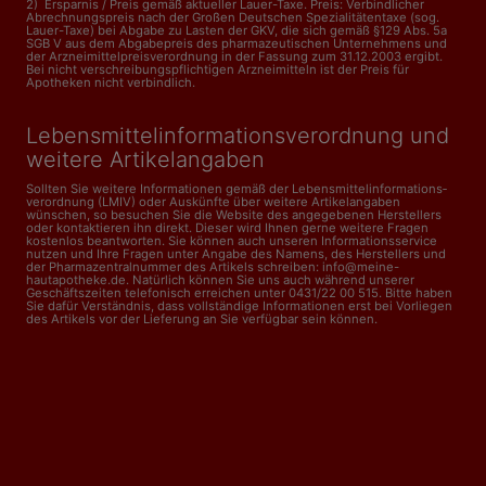
2) Ersparnis / Preis gemäß aktueller Lauer-Taxe. Preis: Verbindlicher
Abrechnungspreis nach der Großen Deutschen Spezialitätentaxe (sog.
Lauer-Taxe) bei Abgabe zu Lasten der GKV, die sich gemäß §129 Abs. 5a
SGB V aus dem Abgabepreis des pharmazeutischen Unternehmens und
der Arzneimittelpreisverordnung in der Fassung zum 31.12.2003 ergibt.
Bei nicht verschreibungspflichtigen Arzneimitteln ist der Preis für
Apotheken nicht verbindlich.
Lebensmittelinformations­verordnung und
weitere Artikelangaben
Sollten Sie weitere Informationen gemäß der Lebensmittel­informations­
verordnung (LMIV) oder Auskünfte über weitere Artikelangaben
wünschen, so besuchen Sie die Website des angegebenen Herstellers
oder kontaktieren ihn direkt. Dieser wird Ihnen gerne weitere Fragen
kostenlos beantworten. Sie können auch unseren Informationsservice
nutzen und Ihre Fragen unter Angabe des Namens, des Herstellers und
der Pharmazentralnummer des Artikels schreiben: info@meine-
hautapotheke.de. Natürlich können Sie uns auch während unserer
Geschäftszeiten telefonisch erreichen unter 0431/22 00 515. Bitte haben
Sie dafür Verständnis, dass vollständige Informationen erst bei Vorliegen
des Artikels vor der Lieferung an Sie verfügbar sein können.