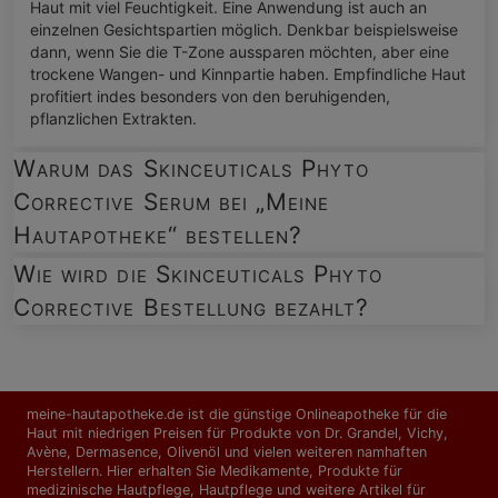
Haut mit viel Feuchtigkeit. Eine Anwendung ist auch an
einzelnen Gesichtspartien möglich. Denkbar beispielsweise
dann, wenn Sie die T-Zone aussparen möchten, aber eine
trockene Wangen- und Kinnpartie haben. Empfindliche Haut
profitiert indes besonders von den beruhigenden,
pflanzlichen Extrakten.
Warum das Skinceuticals Phyto
Corrective Serum bei „Meine
Hautapotheke“ bestellen?
Wie wird die Skinceuticals Phyto
Corrective Bestellung bezahlt?
meine-hautapotheke.de ist die günstige Onlineapotheke für die
Haut mit niedrigen Preisen für Produkte von Dr. Grandel, Vichy,
Avène, Dermasence, Olivenöl und vielen weiteren namhaften
Herstellern. Hier erhalten Sie Medikamente, Produkte für
medizinische Hautpflege, Hautpflege und weitere Artikel für