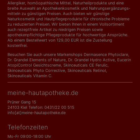
Allergiker, homöopathische Mittel, Naturheilprodukte und eine
breite Auswahl an Apothekenkosmetik und Nahrungs­ergänzungs­
mitteln zu günstigen Preisen. Auch bieten wir günstige
Naturkosmetik und Hautpflegeprodukte für chronische Probleme
zu reduzierten Preisen. Wir bieten Ihnen in einem Vollsortiment
auch rezeptfreie Artikel zu niedrigen Preisen sowie
apothekenpflichtige Pflegeprodukte für hochwertige Ansprüche.
Ab einem Bestellwert von 129,00 EUR ist die Zustellung
kostenfrei.
Besuchen Sie auch unsere Markenshops
Dermasence Phytoclare
,
Dr. Grandel Elements of Nature
,
Dr. Grandel Hydro Active
,
Eucerin
AtopiControl Gesichtscreme
,
Skinceuticals CE Ferulic
,
Skinceuticals Phyto Corrective
,
Skinceuticals Retinol
,
Skinceuticals Vitamin C
.
meine-hautapotheke.de
Prüner Gang 15
24103 Kiel Telefon: 0431/22 00 515
info[at]meine-hautapotheke.de
Telefonzeiten
Mo-Fr 09:00-18:00 Uhr