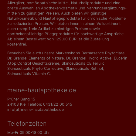
Allergiker, homöopathische Mittel, Naturheilprodukte und eine
breite Auswahl an Apothekenkosmetik und Nahrungs­ergänzungs­
mitteln zu günstigen Preisen. Auch bieten wir günstige
Naturkosmetik und Hautpflegeprodukte für chronische Probleme
zu reduzierten Preisen. Wir bieten Ihnen in einem Vollsortiment
auch rezeptfreie Artikel zu niedrigen Preisen sowie
apothekenpflichtige Pflegeprodukte für hochwertige Ansprüche.
Ab einem Bestellwert von 129,00 EUR ist die Zustellung
kostenfrei.
Besuchen Sie auch unsere Markenshops
Dermasence Phytoclare
,
Dr. Grandel Elements of Nature
,
Dr. Grandel Hydro Active
,
Eucerin
AtopiControl Gesichtscreme
,
Skinceuticals CE Ferulic
,
Skinceuticals Phyto Corrective
,
Skinceuticals Retinol
,
Skinceuticals Vitamin C
.
meine-hautapotheke.de
Prüner Gang 15
24103 Kiel Telefon: 0431/22 00 515
info[at]meine-hautapotheke.de
Telefonzeiten
Mo-Fr 09:00-18:00 Uhr