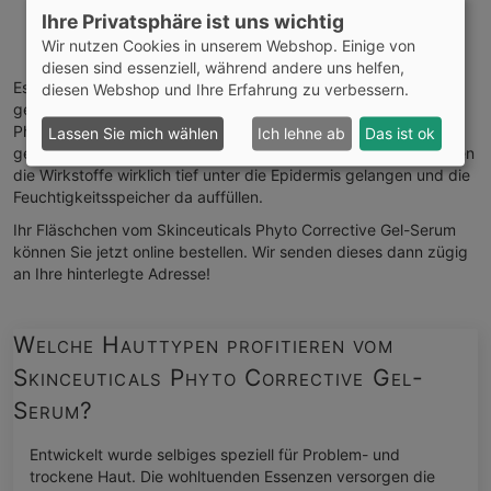
Hals
Ihre Privatsphäre ist uns wichtig
Dekolleté
Wir nutzen Cookies in unserem Webshop. Einige von
andere trockene Körperstellen
diesen sind essenziell, während andere uns helfen,
Es zieht innerhalb weniger Minuten ein und hinterlässt eine
diesen Webshop und Ihre Erfahrung zu verbessern.
geschmeidige Hautoberfläche. Tragen Sie das Skinceuticals
Phyto Corrective Gel-Serum immer nur auf das gründlich
Lassen Sie mich wählen
Ich lehne ab
Das ist ok
gereinigte Gesicht (oder andere Hautpartien) auf. Nur so können
die Wirkstoffe wirklich tief unter die Epidermis gelangen und die
Feuchtigkeitsspeicher da auffüllen.
Ihr Fläschchen vom Skinceuticals Phyto Corrective Gel-Serum
können Sie jetzt online bestellen. Wir senden dieses dann zügig
an Ihre hinterlegte Adresse!
Welche Hauttypen profitieren vom
Skinceuticals Phyto Corrective Gel-
Serum?
Entwickelt wurde selbiges speziell für Problem- und
trockene Haut. Die wohltuenden Essenzen versorgen die