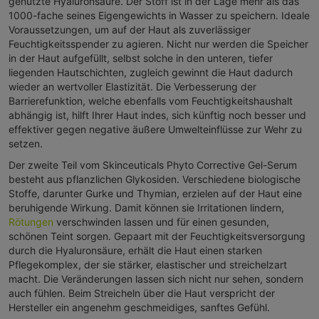
genutzte Hyaluronsäure. Der Stoff ist in der Lage mehr als das
1000-fache seines Eigengewichts in Wasser zu speichern. Ideale
Voraussetzungen, um auf der Haut als zuverlässiger
Feuchtigkeitsspender zu agieren. Nicht nur werden die Speicher
in der Haut aufgefüllt, selbst solche in den unteren, tiefer
liegenden Hautschichten, zugleich gewinnt die Haut dadurch
wieder an wertvoller Elastizität. Die Verbesserung der
Barrierefunktion, welche ebenfalls vom Feuchtigkeitshaushalt
abhängig ist, hilft Ihrer Haut indes, sich künftig noch besser und
effektiver gegen negative äußere Umwelteinflüsse zur Wehr zu
setzen.
Der zweite Teil vom Skinceuticals Phyto Corrective Gel-Serum
besteht aus pflanzlichen Glykosiden. Verschiedene biologische
Stoffe, darunter Gurke und Thymian, erzielen auf der Haut eine
beruhigende Wirkung. Damit können sie Irritationen lindern,
Rötungen
verschwinden lassen und für einen gesunden,
schönen Teint sorgen. Gepaart mit der Feuchtigkeitsversorgung
durch die Hyaluronsäure, erhält die Haut einen starken
Pflegekomplex, der sie stärker, elastischer und streichelzart
macht. Die Veränderungen lassen sich nicht nur sehen, sondern
auch fühlen. Beim Streicheln über die Haut verspricht der
Hersteller ein angenehm geschmeidiges, sanftes Gefühl.