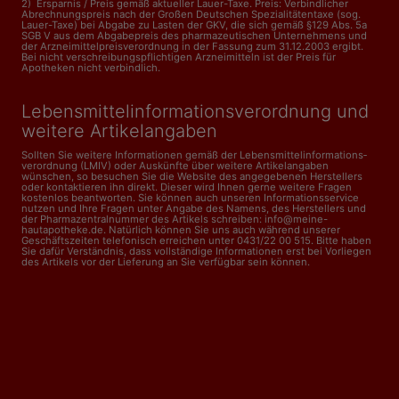
2) Ersparnis / Preis gemäß aktueller Lauer-Taxe. Preis: Verbindlicher
Abrechnungspreis nach der Großen Deutschen Spezialitätentaxe (sog.
Lauer-Taxe) bei Abgabe zu Lasten der GKV, die sich gemäß §129 Abs. 5a
SGB V aus dem Abgabepreis des pharmazeutischen Unternehmens und
der Arzneimittelpreisverordnung in der Fassung zum 31.12.2003 ergibt.
Bei nicht verschreibungspflichtigen Arzneimitteln ist der Preis für
Apotheken nicht verbindlich.
Lebensmittelinformations­verordnung und
weitere Artikelangaben
Sollten Sie weitere Informationen gemäß der Lebensmittel­informations­
verordnung (LMIV) oder Auskünfte über weitere Artikelangaben
wünschen, so besuchen Sie die Website des angegebenen Herstellers
oder kontaktieren ihn direkt. Dieser wird Ihnen gerne weitere Fragen
kostenlos beantworten. Sie können auch unseren Informationsservice
nutzen und Ihre Fragen unter Angabe des Namens, des Herstellers und
der Pharmazentralnummer des Artikels schreiben: info@meine-
hautapotheke.de. Natürlich können Sie uns auch während unserer
Geschäftszeiten telefonisch erreichen unter 0431/22 00 515. Bitte haben
Sie dafür Verständnis, dass vollständige Informationen erst bei Vorliegen
des Artikels vor der Lieferung an Sie verfügbar sein können.