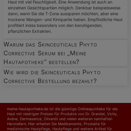
Haut mit viel Feuchtigkeit. Eine Anwendung ist auch an
einzelnen Gesichtspartien möglich. Denkbar beispielsweise
dann, wenn Sie die T-Zone aussparen möchten, aber eine
trockene Wangen- und Kinnpartie haben. Empfindliche Haut
profitiert indes besonders von den beruhigenden,
pflanzlichen Extrakten.
Warum das Skinceuticals Phyto
Corrective Serum bei „Meine
Hautapotheke“ bestellen?
Wie wird die Skinceuticals Phyto
Corrective Bestellung bezahlt?
meine-hautapotheke.de ist die günstige Onlineapotheke für die
Haut mit niedrigen Preisen für Produkte von Dr. Grandel, Vichy,
Avène, Dermasence, Olivenöl und vielen weiteren namhaften
Herstellern. Hier erhalten Sie Medikamente, Produkte für
medizinische Hautpflege, Hautpflege und weitere Artikel für