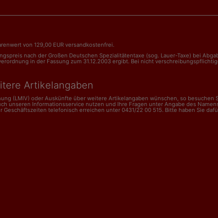
renwert von 129,00 EUR versandkostenfrei.
nungspreis nach der Großen Deutschen Spezialitätentaxe (sog. Lauer-Taxe) bei Abg
dnung in der Fassung zum 31.12.2003 ergibt. Bei nicht verschreibungspflichtigen 
itere Artikelangaben
dnung (LMIV) oder Auskünfte über weitere Artikelangaben wünschen, so besuchen Si
uch unseren Informationsservice nutzen und Ihre Fragen unter Angabe des Namens
schäftszeiten telefonisch erreichen unter 0431/22 00 515. Bitte haben Sie dafür V