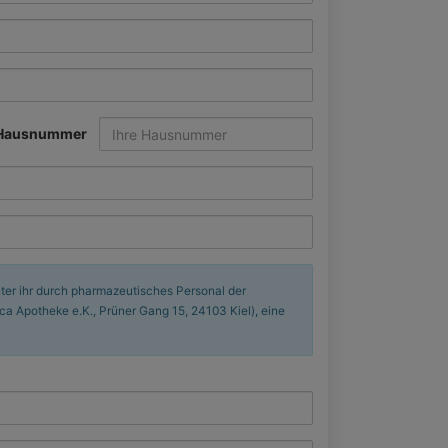
Hausnummer
nter ihr durch pharmazeutisches Personal der
a Apotheke e.K., Prüner Gang 15, 24103 Kiel), eine