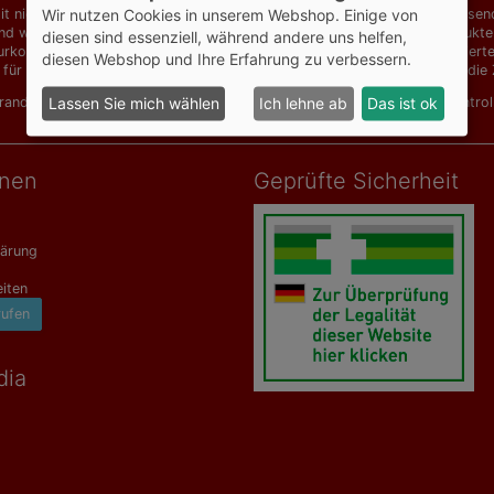
t niedrigen Preisen für Produkte von Dr. Grandel, Vichy, Avène, Dermasence
Wir nutzen Cookies in unserem Webshop. Einige von
d weitere Artikel für Allergiker, homöopathische Mittel, Naturheilprodu
diesen sind essenziell, während andere uns helfen,
urkosmetik und Hautpflegeprodukte für chronische Probleme zu reduzierten 
diesen Webshop und Ihre Erfahrung zu verbessern.
 für hochwertige Ansprüche. Ab einem Bestellwert von 129,00 EUR ist die Z
Grandel Elements of Nature
,
Dr. Grandel Hydro Active
,
Eucerin AtopiContro
Lassen Sie mich wählen
Ich lehne ab
Das ist ok
onen
Geprüfte Sicherheit
lärung
iten
rufen
dia