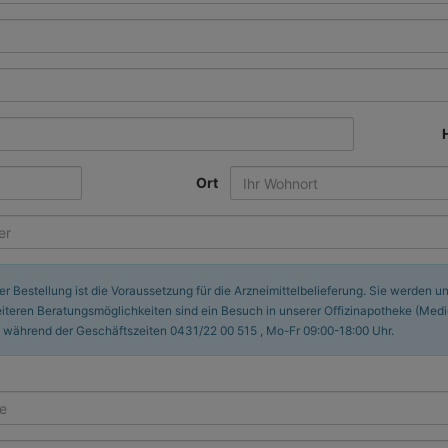
Ort
Bestellung ist die Voraussetzung für die Arzneimittelbelieferung. Sie werden u
teren Beratungsmöglichkeiten sind ein Besuch in unserer Offizinapotheke (Medic
 während der Geschäftszeiten 0431/22 00 515 , Mo-Fr 09:00-18:00 Uhr.