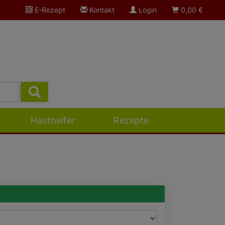
E-Rezept
Kontakt
Login
0,00
€
Hauthelfer
Rezepte