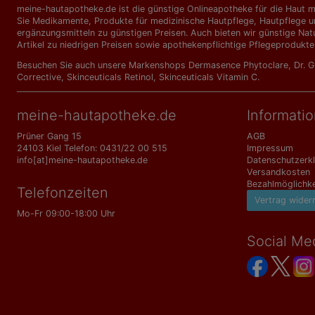
meine-hautapotheke.de ist die günstige Onlineapotheke für die Haut mi
Sie Medikamente, Produkte für medizinische Hautpflege, Hautpflege un
ergänzungs­mitteln zu günstigen Preisen. Auch bieten wir günstige Nat
Artikel zu niedrigen Preisen sowie apothekenpflichtige Pflegeprodukte
Besuchen Sie auch unsere Markenshops
Dermasence Phytoclare
,
Dr. 
Corrective
,
Skinceuticals Retinol
,
Skinceuticals Vitamin C
.
meine-hautapotheke.de
Informati
Prüner Gang 15
AGB
24103 Kiel Telefon: 0431/22 00 515
Impressum
info[at]meine-hautapotheke.de
Datenschutzerk
Versandkosten
Bezahlmöglichke
Telefonzeiten
Vertrag wider
Mo-Fr 09:00-18:00 Uhr
Social Me