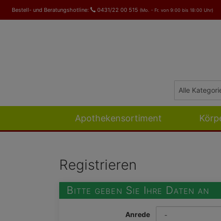
Bestell- und Beratungshotline:
0431/22 00 515
(Mo. - Fr. von 9:00 bis 18:00 Uhr)
Apothekensortiment
Körp
Registrieren
Bitte geben Sie Ihre Daten an
Anrede