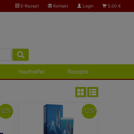
E-Rezept
Kontakt
Login
0,00
€
Hauthelfer
Rezepte
-
12
%
-
12
%
2
2