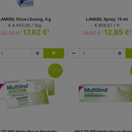
LAMISIL Once Lösung, 4 g
LAMISIL Spray, 15 ml
€ 4.455,00 / 1kg
€ 856,67 / 1l
17,82 €
12,85 €
1
1
20,25 €
14,60 €
2
2
Lösung
Spray
Karo Healthcare AB
Karo Healthcare AB
-
12
%
2
TILIND Heilsalbe m.Nystatin
MULTILIND Heilsalbe m.Nyst