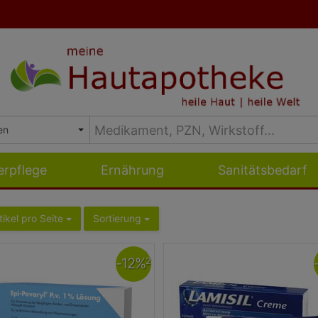
erpflege
Ernährung
Sanitätsbedarf
tikel pro Seite
Sortierung
-
12
%
2