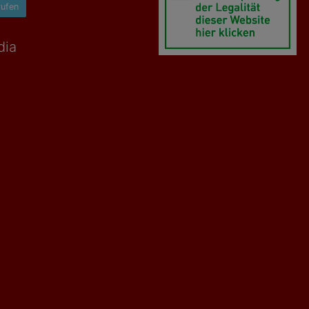
rufen
dia