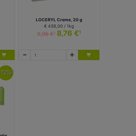
LOCERYL Creme, 20 g
€ 438,00 / 1kg
8,76 €
1
9,96 €
2
Creme
Galderma Laboratorium GmbH
-
12
%
2
atin