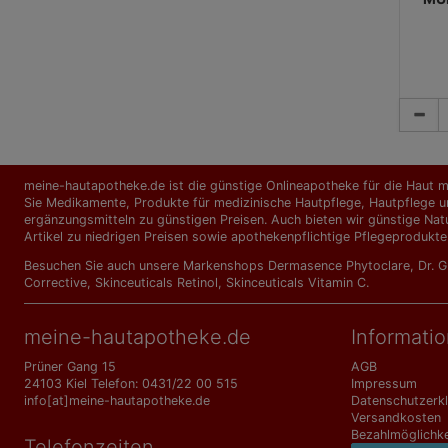
STAD
meine-hautapotheke.de ist die günstige Onlineapotheke für die Haut mi
Sie Medikamente, Produkte für medizinische Hautpflege, Hautpflege un
ergänzungs­mitteln zu günstigen Preisen. Auch bieten wir günstige Nat
Artikel zu niedrigen Preisen sowie apothekenpflichtige Pflegeprodukte
Besuchen Sie auch unsere Markenshops
Dermasence Phytoclare
,
Dr. 
Corrective
,
Skinceuticals Retinol
,
Skinceuticals Vitamin C
.
meine-hautapotheke.de
Informati
Prüner Gang 15
AGB
24103 Kiel Telefon: 0431/22 00 515
Impressum
info[at]meine-hautapotheke.de
Datenschutzerk
Versandkosten
Bezahlmöglichke
Telefonzeiten