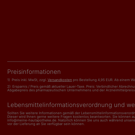
Preisinformationen
1) Preis inkl. MwSt, zzgl.
Versandkosten
pro Bestellung 4,95 EUR. Ab einem Wa
2) Ersparnis / Preis gemäß aktueller Lauer-Taxe. Preis: Verbindlicher Abrech
Abgabepreis des pharmazeutischen Unternehmens und der Arzneimittelpreisveror
Lebensmittelinformations­verordnung und we
Sollten Sie weitere Informationen gemäß der Lebensmittel­informations­veror
Dieser wird Ihnen gerne weitere Fragen kostenlos beantworten. Sie können a
info@meine-hautapotheke.de. Natürlich können Sie uns auch während unserer Ge
vor der Lieferung an Sie verfügbar sein können.