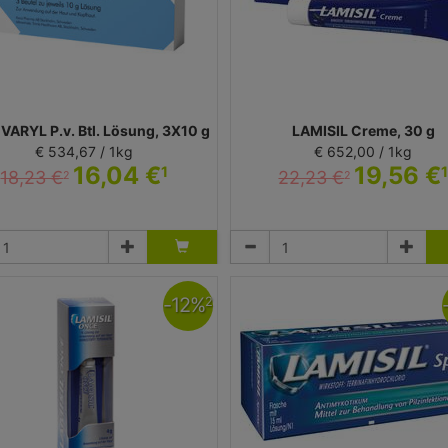
EVARYL P.v. Btl. Lösung, 3X10 g
LAMISIL Creme, 30 g
€ 534,67 / 1kg
€ 652,00 / 1kg
16,04 €
19,56 €
1
18,23 €
22,23 €
2
2
Lösung
Creme
Karo Healthcare AB
Karo Healthcare AB
-
12
%
2