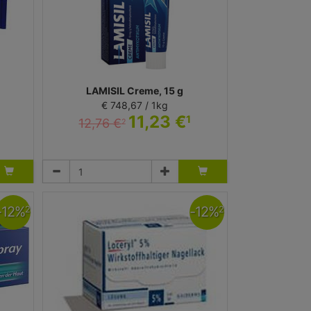
LAMISIL Creme, 15 g
€ 748,67 / 1kg
11,23 €
1
1
12,76 €
2
Creme
Karo Healthcare AB
-
12
%
-
12
%
2
2