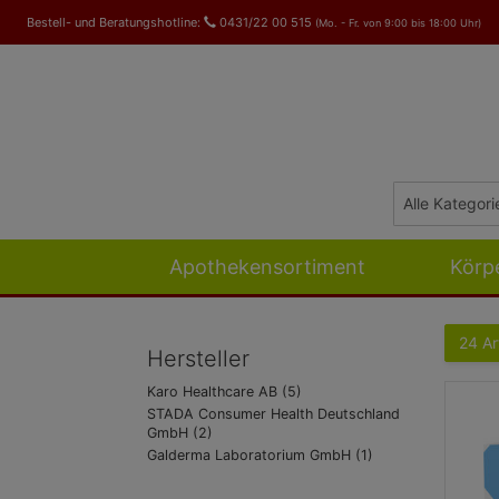
Bestell- und Beratungshotline:
0431/22 00 515
(Mo. - Fr. von 9:00 bis 18:00 Uhr)
Apothekensortiment
Körp
24 Ar
Hersteller
Karo Healthcare AB (5)
STADA Consumer Health Deutschland
GmbH (2)
Galderma Laboratorium GmbH (1)