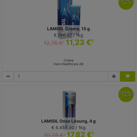
-
12
%
2
LAMISIL Creme, 15 g
€ 748,67 / 1kg
11,23 €
1
12,76 €
2
Creme
Karo Healthcare AB
-
12
%
2
LAMISIL Once Lösung, 4 g
€ 4.455,00 / 1kg
17,82 €
1
20,25 €
2