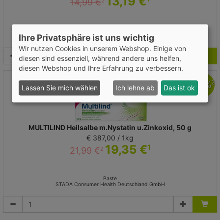
13,19 €
14,99 €
2
Paste
Ihre Privatsphäre ist uns wichtig
STADA Consumer Health Deutschland GmbH
Wir nutzen Cookies in unserem Webshop. Einige von
diesen sind essenziell, während andere uns helfen,
diesen Webshop und Ihre Erfahrung zu verbessern.
-
12
%
2
Lassen Sie mich wählen
Ich lehne ab
Das ist ok
MULTILIND Heilsalbe m.Nystatin u.Zinkoxid, 50 g
€ 387,00 / 1kg
19,35 €
1
21,99 €
2
Paste
STADA Consumer Health Deutschland GmbH