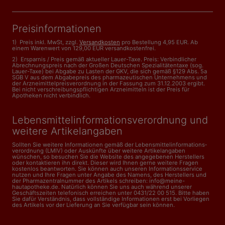
Preisinformationen
1) Preis inkl. MwSt, zzgl.
Versandkosten
pro Bestellung 4,95 EUR. Ab
einem Warenwert von 129,00 EUR versandkostenfrei.
2) Ersparnis / Preis gemäß aktueller Lauer-Taxe. Preis: Verbindlicher
Abrechnungspreis nach der Großen Deutschen Spezialitätentaxe (sog.
Lauer-Taxe) bei Abgabe zu Lasten der GKV, die sich gemäß §129 Abs. 5a
SGB V aus dem Abgabepreis des pharmazeutischen Unternehmens und
der Arzneimittelpreisverordnung in der Fassung zum 31.12.2003 ergibt.
Bei nicht verschreibungspflichtigen Arzneimitteln ist der Preis für
Apotheken nicht verbindlich.
Lebensmittelinformations­verordnung und
weitere Artikelangaben
Sollten Sie weitere Informationen gemäß der Lebensmittel­informations­
verordnung (LMIV) oder Auskünfte über weitere Artikelangaben
wünschen, so besuchen Sie die Website des angegebenen Herstellers
oder kontaktieren ihn direkt. Dieser wird Ihnen gerne weitere Fragen
kostenlos beantworten. Sie können auch unseren Informationsservice
nutzen und Ihre Fragen unter Angabe des Namens, des Herstellers und
der Pharmazentralnummer des Artikels schreiben: info@meine-
hautapotheke.de. Natürlich können Sie uns auch während unserer
Geschäftszeiten telefonisch erreichen unter 0431/22 00 515. Bitte haben
Sie dafür Verständnis, dass vollständige Informationen erst bei Vorliegen
des Artikels vor der Lieferung an Sie verfügbar sein können.