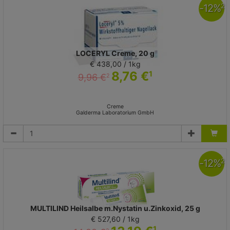
-
12
%
2
LOCERYL Creme, 20 g
€ 438,00 / 1kg
8,76 €
1
9,96 €
2
Creme
Galderma Laboratorium GmbH
-
12
%
2
MULTILIND Heilsalbe m.Nystatin u.Zinkoxid, 25 g
€ 527,60 / 1kg
1