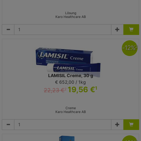
Lösung
Karo Healthcare AB
-
12
%
2
LAMISIL Creme, 30 g
€ 652,00 / 1kg
19,56 €
1
22,23 €
2
Creme
Karo Healthcare AB