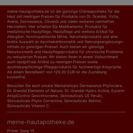
meine-hautapotheke.de ist die günstige Onlineapotheke für die
Haut mit niedrigen Preisen für Produkte von Dr. Grandel, Vichy,
Avène, Dermasence, Olivenöl und vielen weiteren namhaften
Herstellern. Hier erhalten Sie Medikamente, Produkte für
medizinische Hautpflege, Hautpflege und weitere Artikel für
Allergiker, homöopathische Mittel, Naturheilprodukte und eine
breite Auswahl an Apothekenkosmetik und Nahrungs­ergänzungs­
mitteln zu günstigen Preisen. Auch bieten wir günstige
Naturkosmetik und Hautpflegeprodukte für chronische Probleme
zu reduzierten Preisen. Wir bieten Ihnen in einem Vollsortiment
auch rezeptfreie Artikel zu niedrigen Preisen sowie
apothekenpflichtige Pflegeprodukte für hochwertige Ansprüche.
Ab einem Bestellwert von 129,00 EUR ist die Zustellung
kostenfrei.
Besuchen Sie auch unsere Markenshops
Dermasence Phytoclare
,
Dr. Grandel Elements of Nature
,
Dr. Grandel Hydro Active
,
Eucerin
AtopiControl Gesichtscreme
,
Skinceuticals CE Ferulic
,
Skinceuticals Phyto Corrective
,
Skinceuticals Retinol
,
Skinceuticals Vitamin C
.
meine-hautapotheke.de
Prüner Gang 15