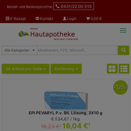
0431/22 00 515
Bestell- und Beratungshotline:
E-Rezept
Kontakt
Login
0,00
€
Tog
navi
24 Artikel pro Seite
Sortierung
-
12
%
2
EPI PEVARYL P.v. Btl. Lösung, 3X10 g
€ 534,67 / 1kg
16,04 €
1
18,23 €
2