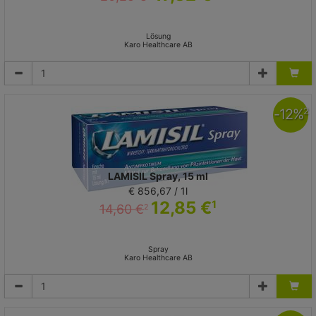
Lösung
Karo Healthcare AB
-
12
%
2
LAMISIL Spray, 15 ml
€ 856,67 / 1l
12,85 €
1
14,60 €
2
Spray
Karo Healthcare AB