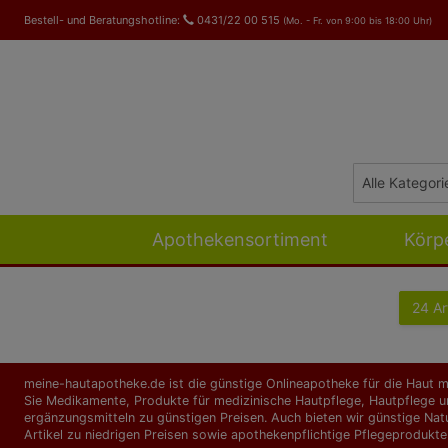
Bestell- und Beratungshotline:
0431/22 00 515
(Mo. - Fr. von 9:00 bis 18:00 Uhr)
Apothekensortiment
Körp
24 Ar
meine-hautapotheke.de ist die günstige Onlineapotheke für die Haut mi
Sie Medikamente, Produkte für medizinische Hautpflege, Hautpflege un
ergänzungs­mitteln zu günstigen Preisen. Auch bieten wir günstige Nat
Artikel zu niedrigen Preisen sowie apothekenpflichtige Pflegeprodukte