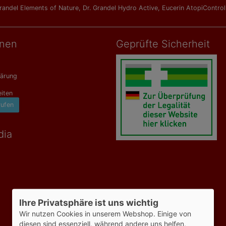
Grandel Elements of Nature
,
Dr. Grandel Hydro Active
,
Eucerin AtopiContro
onen
Geprüfte Sicherheit
lärung
iten
rufen
dia
Ihre Privatsphäre ist uns wichtig
Wir nutzen Cookies in unserem Webshop. Einige von
diesen sind essenziell, während andere uns helfen,