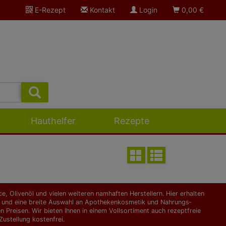
E-Rezept
Kontakt
Login
0,00
€
Hauthelfer
Rezepte
, Olivenöl und vielen weiteren namhaften Herstellern. Hier erhalten
kte und eine breite Auswahl an Apothekenkosmetik und Nahrungs­
Preisen. Wir bieten Ihnen in einem Vollsortiment auch rezeptfreie
ustellung kostenfrei.