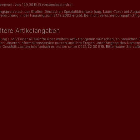
renwert von 129,00 EUR versandkostenfrei.
nungspreis nach der Großen Deutschen Spezialitätentaxe (sog. Lauer-Taxe) bei Abg
dnung in der Fassung zum 31.12.2003 ergibt. Bei nicht verschreibungspflichtigen 
itere Artikelangaben
dnung (LMIV) oder Auskünfte über weitere Artikelangaben wünschen, so besuchen Si
uch unseren Informationsservice nutzen und Ihre Fragen unter Angabe des Namens
schäftszeiten telefonisch erreichen unter 0431/22 00 515. Bitte haben Sie dafür V