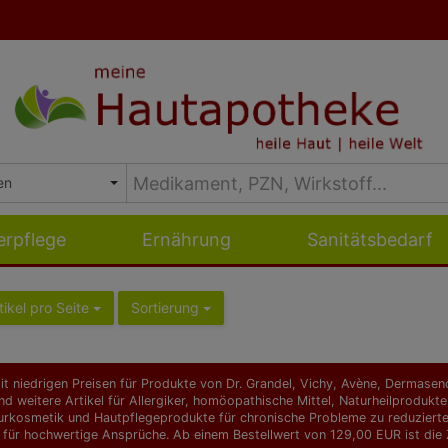
erpflege
Ernährung
Sanitätsbedarf
tikel pro Seite
Sortierung
t niedrigen Preisen für Produkte von Dr. Grandel, Vichy, Avène, Dermasence
d weitere Artikel für Allergiker, homöopathische Mittel, Naturheilprodu
urkosmetik und Hautpflegeprodukte für chronische Probleme zu reduzierten 
 für hochwertige Ansprüche. Ab einem Bestellwert von 129,00 EUR ist die Z