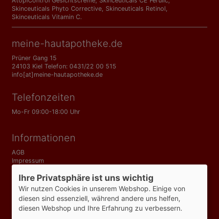
AtopiControl Gesichtscreme
,
Skinceuticals CE Ferulic
,
Skinceuticals Phyto Corrective
,
Skinceuticals Retinol
,
Skinceuticals Vitamin C
.
meine-hautapotheke.de
Prüner Gang 15
24103 Kiel Telefon: 0431/22 00 515
info[at]meine-hautapotheke.de
Telefonzeiten
Mo-Fr 09:00-18:00 Uhr
Informationen
AGB
Impressum
Datenschutzerklärung
Ihre Privatsphäre ist uns wichtig
Versandkosten
Bezahlmöglichkeiten
Wir nutzen Cookies in unserem Webshop. Einige von
Vertrag widerrufen
diesen sind essenziell, während andere uns helfen,
diesen Webshop und Ihre Erfahrung zu verbessern.