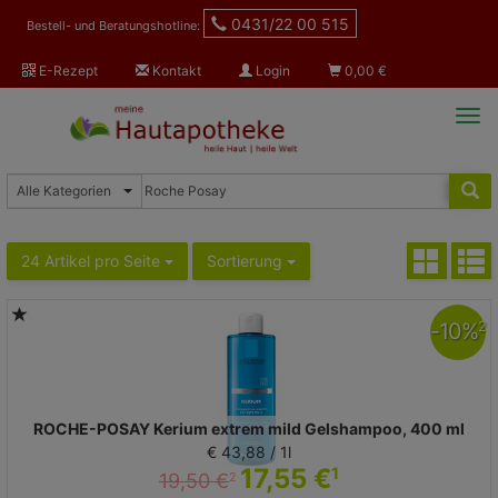
0431/22 00 515
Bestell- und Beratungshotline:
E-Rezept
Kontakt
Login
0,00
€
Tog
navi
24 Artikel pro Seite
Sortierung
-
10
%
2
ROCHE-POSAY Kerium extrem mild Gelshampoo, 400 ml
€ 43,88 / 1l
17,55 €
1
19,50 €
2