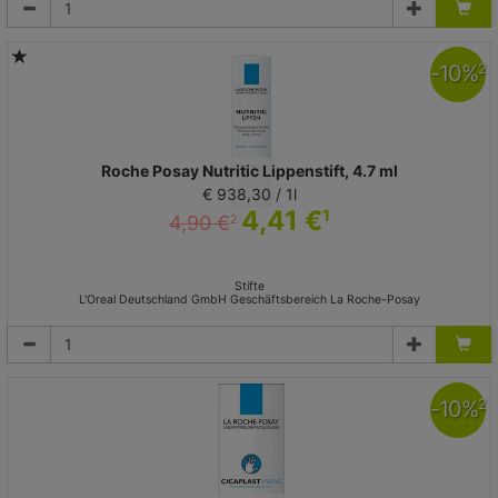
-
10
%
2
Roche Posay Nutritic Lippenstift, 4.7 ml
€ 938,30 / 1l
4,41 €
1
4,90 €
2
Stifte
L'Oreal Deutschland GmbH Geschäftsbereich La Roche-Posay
-
10
%
2