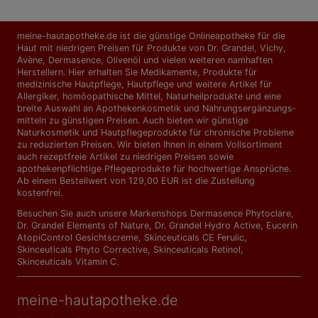
meine-hautapotheke.de ist die günstige Onlineapotheke für die
Haut mit niedrigen Preisen für Produkte von Dr. Grandel, Vichy,
Avène, Dermasence, Olivenöl und vielen weiteren namhaften
Herstellern. Hier erhalten Sie Medikamente, Produkte für
medizinische Hautpflege, Hautpflege und weitere Artikel für
Allergiker, homöopathische Mittel, Naturheilprodukte und eine
breite Auswahl an Apothekenkosmetik und Nahrungs­ergänzungs­
mitteln zu günstigen Preisen. Auch bieten wir günstige
Naturkosmetik und Hautpflegeprodukte für chronische Probleme
zu reduzierten Preisen. Wir bieten Ihnen in einem Vollsortiment
auch rezeptfreie Artikel zu niedrigen Preisen sowie
apothekenpflichtige Pflegeprodukte für hochwertige Ansprüche.
Ab einem Bestellwert von 129,00 EUR ist die Zustellung
kostenfrei.
Besuchen Sie auch unsere Markenshops
Dermasence Phytoclare
,
Dr. Grandel Elements of Nature
,
Dr. Grandel Hydro Active
,
Eucerin
AtopiControl Gesichtscreme
,
Skinceuticals CE Ferulic
,
Skinceuticals Phyto Corrective
,
Skinceuticals Retinol
,
Skinceuticals Vitamin C
.
meine-hautapotheke.de