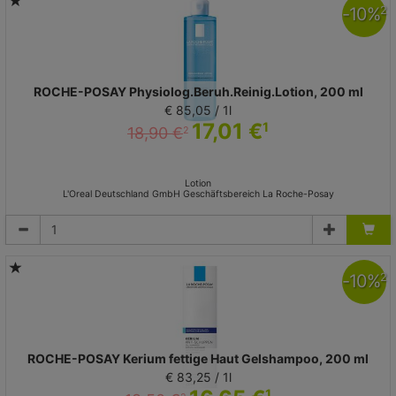
-
10
%
2
ROCHE-POSAY Physiolog.Beruh.Reinig.Lotion, 200 ml
€ 85,05 / 1l
17,01 €
1
18,90 €
2
Lotion
L'Oreal Deutschland GmbH Geschäftsbereich La Roche-Posay
-
10
%
2
ROCHE-POSAY Kerium fettige Haut Gelshampoo, 200 ml
€ 83,25 / 1l
1