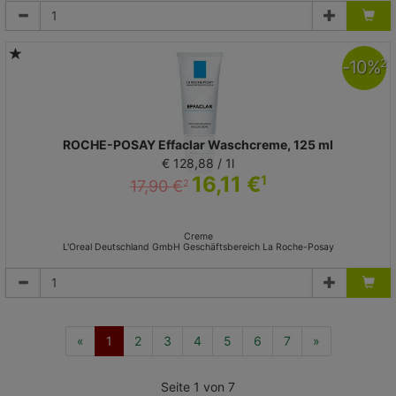
-
10
%
2
ROCHE-POSAY Effaclar Waschcreme, 125 ml
€ 128,88 / 1l
16,11 €
1
17,90 €
2
Creme
L'Oreal Deutschland GmbH Geschäftsbereich La Roche-Posay
(current)
«
1
2
3
4
5
6
7
»
Seite 1 von 7