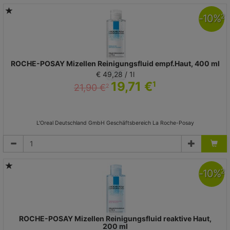
-
10
%
2
ROCHE-POSAY Mizellen Reinigungsfluid empf.Haut, 400 ml
€ 49,28 / 1l
19,71 €
1
21,90 €
2
L'Oreal Deutschland GmbH Geschäftsbereich La Roche-Posay
-
10
%
2
ROCHE-POSAY Mizellen Reinigungsfluid reaktive Haut,
200 ml