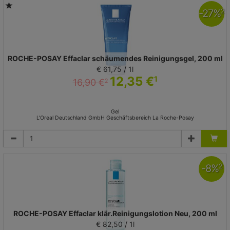
-
27
%
2
ROCHE-POSAY Effaclar schäumendes Reinigungsgel, 200 ml
€ 61,75 / 1l
12,35 €
1
16,90 €
2
Gel
L'Oreal Deutschland GmbH Geschäftsbereich La Roche-Posay
-
8
%
2
ROCHE-POSAY Effaclar klär.Reinigungslotion Neu, 200 ml
€ 82,50 / 1l