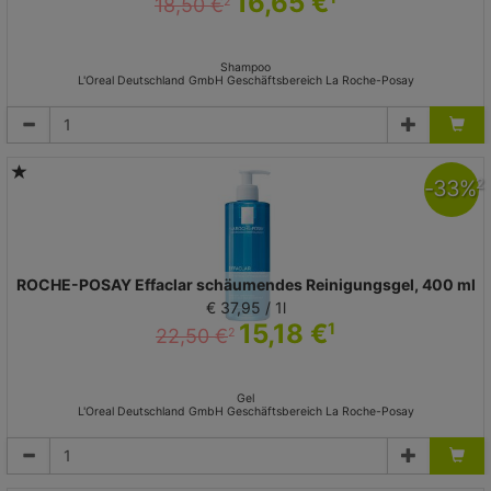
16,65 €
18,50 €
2
Shampoo
L'Oreal Deutschland GmbH Geschäftsbereich La Roche-Posay
-
33
%
2
ROCHE-POSAY Effaclar schäumendes Reinigungsgel, 400 ml
€ 37,95 / 1l
15,18 €
1
22,50 €
2
Gel
L'Oreal Deutschland GmbH Geschäftsbereich La Roche-Posay