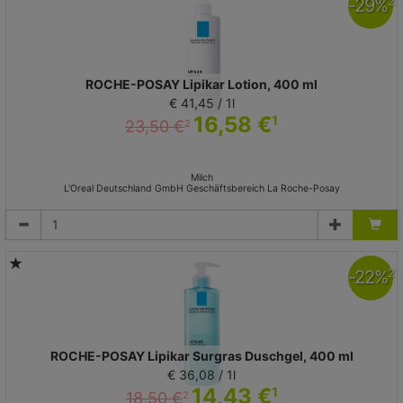
-
29
%
2
ROCHE-POSAY Lipikar Lotion, 400 ml
€ 41,45 / 1l
16,58 €
1
23,50 €
2
Milch
L'Oreal Deutschland GmbH Geschäftsbereich La Roche-Posay
-
22
%
2
ROCHE-POSAY Lipikar Surgras Duschgel, 400 ml
€ 36,08 / 1l
14,43 €
1
18,50 €
2