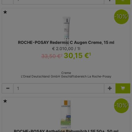
-
10
%
2
ROCHE-POSAY Redermic C Augen Creme, 15 ml
€ 2.010,00 / 1l
30,15 €
1
33,50 €
2
Creme
L'Oreal Deutschland GmbH Geschäftsbereich La Roche-Posay
-
10
%
2
ROCHE-POSAY Anthelios Babymilch LSF 50+, 50 ml