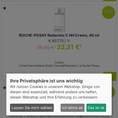
-
10
%
2
ROCHE-POSAY Redermic C NH Creme, 40 ml
€ 807,75 / 1l
32,31 €
1
35,90 €
2
Creme
L'Oreal Deutschland GmbH Geschäftsbereich La Roche-Posay
Ihre Privatsphäre ist uns wichtig
Wir nutzen Cookies in unserem Webshop. Einige von
-
10
%
2
diesen sind essenziell, während andere uns helfen,
diesen Webshop und Ihre Erfahrung zu verbessern.
Lassen Sie mich wählen
Ich lehne ab
Das ist ok
ROCHE-POSAY Hydraphase Intense Augencreme, 15 ml