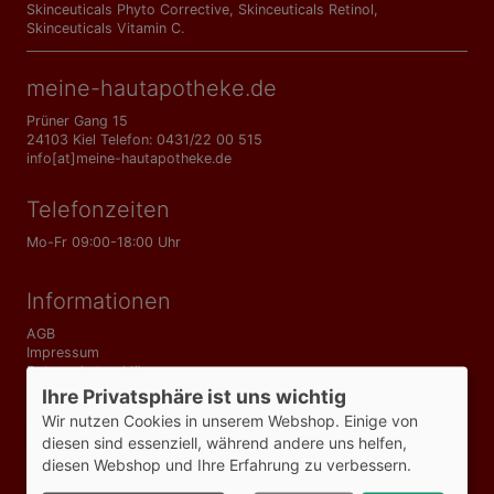
Skinceuticals Phyto Corrective
,
Skinceuticals Retinol
,
Skinceuticals Vitamin C
.
meine-hautapotheke.de
Prüner Gang 15
24103 Kiel Telefon: 0431/22 00 515
info[at]meine-hautapotheke.de
Telefonzeiten
Mo-Fr 09:00-18:00 Uhr
Informationen
AGB
Impressum
Datenschutzerklärung
Versandkosten
Ihre Privatsphäre ist uns wichtig
Bezahlmöglichkeiten
Wir nutzen Cookies in unserem Webshop. Einige von
Vertrag widerrufen
diesen sind essenziell, während andere uns helfen,
diesen Webshop und Ihre Erfahrung zu verbessern.