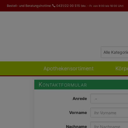
Bestell- und Beratungshotline:
0431/22 00 515
(Mo. - Fr. von 9:00 bis 18:00 Uhr)
Apothekensortiment
Körp
Kontaktformular
Anrede
Vorname
Nachname