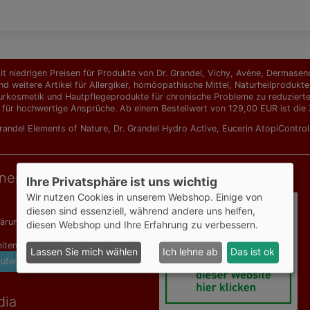
t niedrigen Preisen für Produkte von Dr. Grandel, Vichy, Avène, Dermasence
d weitere Artikel für Allergiker, homöopathische Mittel, Naturheilprodu
urkosmetik und Hautpflegeprodukte für chronische Probleme zu reduzierten 
 für hochwertige Ansprüche. Ab einem Bestellwert von 129,00 EUR ist die Z
Grandel Elements of Nature
,
Dr. Grandel Hydro Active
,
Eucerin AtopiContro
onen
Geprüfte Sicherheit
Ihre Privatsphäre ist uns wichtig
Wir nutzen Cookies in unserem Webshop. Einige von
diesen sind essenziell, während andere uns helfen,
lärung
diesen Webshop und Ihre Erfahrung zu verbessern.
iten
Lassen Sie mich wählen
Ich lehne ab
Das ist ok
rufen
dia