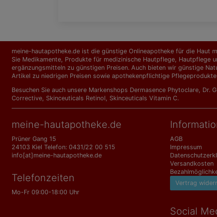
meine-hautapotheke.de ist die günstige Onlineapotheke für die Haut mi
Sie Medikamente, Produkte für medizinische Hautpflege, Hautpflege un
ergänzungs­mitteln zu günstigen Preisen. Auch bieten wir günstige Nat
Artikel zu niedrigen Preisen sowie apothekenpflichtige Pflegeprodukte
Besuchen Sie auch unsere Markenshops
Dermasence Phytoclare
,
Dr. 
Corrective
,
Skinceuticals Retinol
,
Skinceuticals Vitamin C
.
meine-hautapotheke.de
Informati
Prüner Gang 15
AGB
24103 Kiel Telefon: 0431/22 00 515
Impressum
info[at]meine-hautapotheke.de
Datenschutzerk
Versandkosten
Bezahlmöglichke
Telefonzeiten
Vertrag wider
Mo-Fr 09:00-18:00 Uhr
Social Me