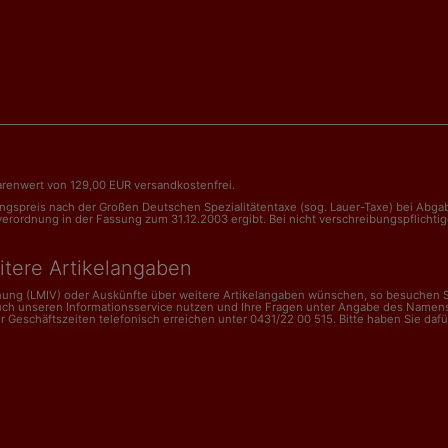
renwert von 129,00 EUR versandkostenfrei.
nungspreis nach der Großen Deutschen Spezialitätentaxe (sog. Lauer-Taxe) bei Abg
dnung in der Fassung zum 31.12.2003 ergibt. Bei nicht verschreibungspflichtigen 
itere Artikelangaben
dnung (LMIV) oder Auskünfte über weitere Artikelangaben wünschen, so besuchen Si
uch unseren Informationsservice nutzen und Ihre Fragen unter Angabe des Namens
schäftszeiten telefonisch erreichen unter 0431/22 00 515. Bitte haben Sie dafür V