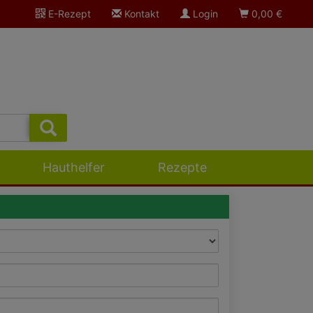
E-Rezept
Kontakt
Login
0,00
€
Hauthelfer
Rezepte