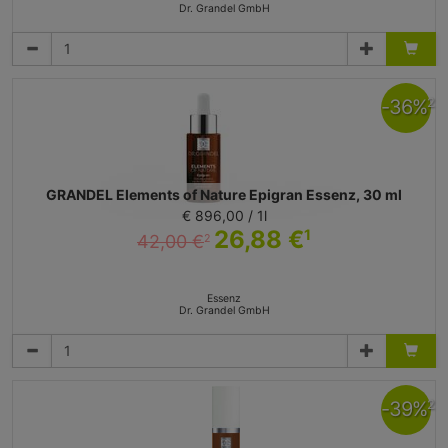
Dr. Grandel GmbH
-
36
%
2
GRANDEL Elements of Nature Epigran Essenz, 30 ml
€ 896,00 / 1l
26,88 €
1
42,00 €
2
Essenz
Dr. Grandel GmbH
-
39
%
2