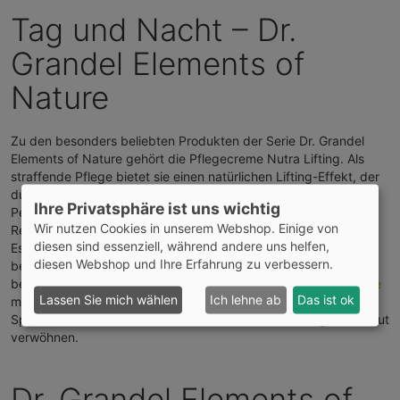
Tag und Nacht – Dr.
Grandel Elements of
Nature
Zu den besonders beliebten Produkten der Serie Dr. Grandel
Elements of Nature gehört die Pflegecreme Nutra Lifting. Als
straffende Pflege bietet sie einen natürlichen Lifting-Effekt, der
durch hochwertigen Lavendelextrakt unterstützt wird. Bio-
Ihre Privatsphäre ist uns wichtig
Peptide und Vitamin E revitalisieren die Haut. Durch seine
Wir nutzen Cookies in unserem Webshop. Einige von
Reichhaltigkeit überzeugt auch die Nutra Rich Gesichtsöl-
diesen sind essenziell, während andere uns helfen,
Essenz, die empfindliche und trockene Haut pflegt. Dank der
diesen Webshop und Ihre Erfahrung zu verbessern.
besonderen Textur zieht sie rasch und ohne Spuren ein. Eine
besonders leichte Textur bringt die Dr. Grandel
Hyaluron Creme
Lassen Sie mich wählen
Ich lehne ab
Das ist ok
mit sich. Diese Pflegecreme können Sie dank des praktischen
Spenders überall hin mitnehmen und so auch untertags ihre Haut
verwöhnen.
Dr. Grandel Elements of