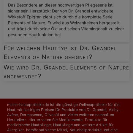
Das Besondere an dieser hochwertigen Pflegeserie ist
sicher sein Herzstück: Der von Dr. Grandel entwickelte
Wirkstoff Epigran zieht sich durch die komplette Serie
Elements of Nature. Er wird aus Weizenkeimen hergestellt
und trägt durch seine Öle und seinen Vitamingehalt zu einer
gesunden Hautfunktion bei.
Für welchen Hauttyp ist Dr. Grandel
Elements of Nature geeignet?
Wie wird Dr. Grandel Elements of Nature
angewendet?
meine-hautapotheke.de ist die günstige Onlineapotheke für die
Haut mit niedrigen Preisen für Produkte von Dr. Grandel, Vichy,
Avène, Dermasence, Olivenöl und vielen weiteren namhaften
Herstellern. Hier erhalten Sie Medikamente, Produkte für
medizinische Hautpflege, Hautpflege und weitere Artikel für
Allergiker, homöopathische Mittel, Naturheilprodukte und eine