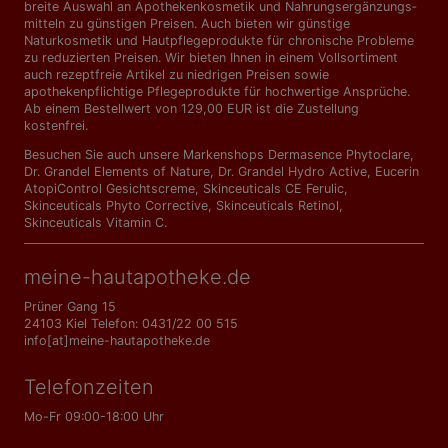
breite Auswahl an Apothekenkosmetik und Nahrungs­ergänzungs­
mitteln zu günstigen Preisen. Auch bieten wir günstige
Naturkosmetik und Hautpflegeprodukte für chronische Probleme
zu reduzierten Preisen. Wir bieten Ihnen in einem Vollsortiment
auch rezeptfreie Artikel zu niedrigen Preisen sowie
apothekenpflichtige Pflegeprodukte für hochwertige Ansprüche.
Ab einem Bestellwert von 129,00 EUR ist die Zustellung
kostenfrei.
Besuchen Sie auch unsere Markenshops
Dermasence Phytoclare
,
Dr. Grandel Elements of Nature
,
Dr. Grandel Hydro Active
,
Eucerin
AtopiControl Gesichtscreme
,
Skinceuticals CE Ferulic
,
Skinceuticals Phyto Corrective
,
Skinceuticals Retinol
,
Skinceuticals Vitamin C
.
meine-hautapotheke.de
Prüner Gang 15
24103 Kiel Telefon: 0431/22 00 515
info[at]meine-hautapotheke.de
Telefonzeiten
Mo-Fr 09:00-18:00 Uhr