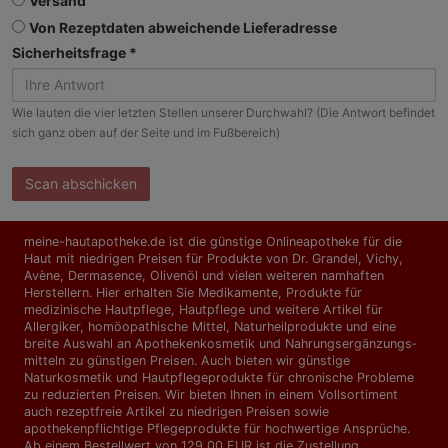
Versand
Von Rezeptdaten abweichende Lieferadresse
Sicherheitsfrage *
Wie lauten die vier letzten Stellen unserer Durchwahl? (Die Antwort befindet
sich ganz oben auf der Seite und im Fußbereich)
Scan abschicken
meine-hautapotheke.de ist die günstige Onlineapotheke für die
Haut mit niedrigen Preisen für Produkte von Dr. Grandel, Vichy,
Avène, Dermasence, Olivenöl und vielen weiteren namhaften
Herstellern. Hier erhalten Sie Medikamente, Produkte für
medizinische Hautpflege, Hautpflege und weitere Artikel für
Allergiker, homöopathische Mittel, Naturheilprodukte und eine
breite Auswahl an Apothekenkosmetik und Nahrungs­ergänzungs­
mitteln zu günstigen Preisen. Auch bieten wir günstige
Naturkosmetik und Hautpflegeprodukte für chronische Probleme
zu reduzierten Preisen. Wir bieten Ihnen in einem Vollsortiment
auch rezeptfreie Artikel zu niedrigen Preisen sowie
apothekenpflichtige Pflegeprodukte für hochwertige Ansprüche.
Ab einem Bestellwert von 129,00 EUR ist die Zustellung