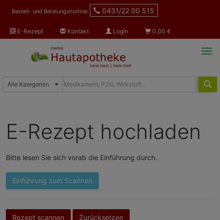
0431/22 00 515
Bestell- und Beratungshotline:
E-Rezept
Kontakt
Login
0,00
€
Tog
navi
E-Rezept hochladen
Bitte lesen Sie sich vorab die Einführung durch.
Einführung zum Scannen
Rezept scannen
Zurücksetzen